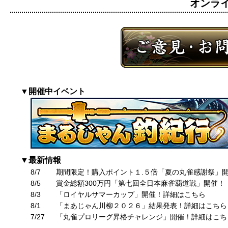
オンライン
▼開催中イベント
▼最新情報
8/7
期間限定！購入ポイント１.５倍「夏の丸雀感謝祭」
8/5
賞金総額300万円「第七回全日本麻雀覇道戦」開催！
8/3
「ロイヤルサマーカップ」開催！詳細はこちら
8/1
「まあじゃん川柳２０２６」結果発表！詳細はこちら
7/27
「丸雀プロリーグ昇格チャレンジ」開催！詳細はこち