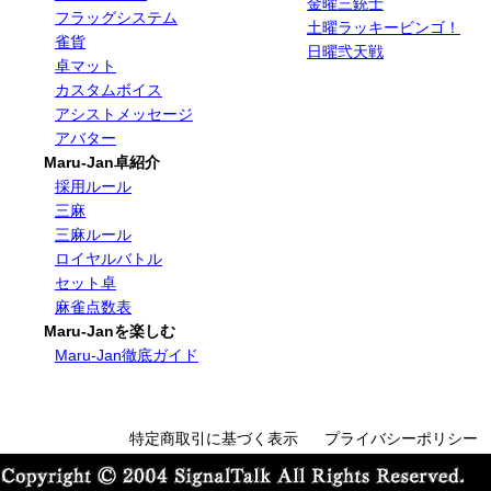
金曜三銃士
フラッグシステム
土曜ラッキービンゴ！
雀貨
日曜弐天戦
卓マット
カスタムボイス
アシストメッセージ
アバター
Maru-Jan卓紹介
採用ルール
三麻
三麻ルール
ロイヤルバトル
セット卓
麻雀点数表
Maru-Janを楽しむ
Maru-Jan徹底ガイド
特定商取引に基づく表示
プライバシーポリシー