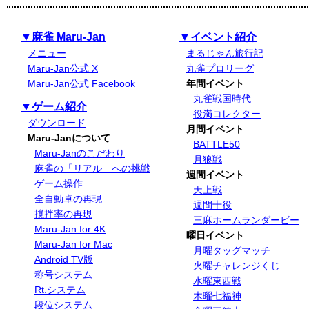
▼麻雀 Maru-Jan
▼イベント紹介
メニュー
まるじゃん旅行記
Maru-Jan公式 X
丸雀プロリーグ
Maru-Jan公式 Facebook
年間イベント
丸雀戦国時代
▼ゲーム紹介
役満コレクター
ダウンロード
月間イベント
Maru-Janについて
BATTLE50
Maru-Janのこだわり
月狼戦
麻雀の「リアル」への挑戦
週間イベント
ゲーム操作
天上戦
全自動卓の再現
週間十役
撹拌率の再現
三麻ホームランダービー
Maru-Jan for 4K
曜日イベント
Maru-Jan for Mac
月曜タッグマッチ
Android TV版
火曜チャレンジくじ
称号システム
水曜東西戦
Rt.システム
木曜七福神
段位システム