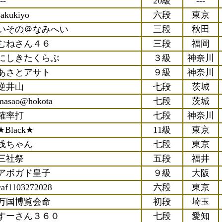
--
20級
---
sakukiyo
六段
東京
いその＠なみへい
三段
秋田
むねさん４６
三段
福岡
にしきたくらぶ
３級
神奈川
あさとアサト
９級
神奈川
逆井山
七段
茨城
masao@hokota
七段
茨城
確率打
七段
神奈川
★Black★
11級
東京
浅ちゃん
七段
東京
三社祭
五段
福井
アボガド皇子
９級
大阪
caf1103272028
六段
東京
万国博覧会命
初段
埼玉
すーさん３６０
七段
愛知