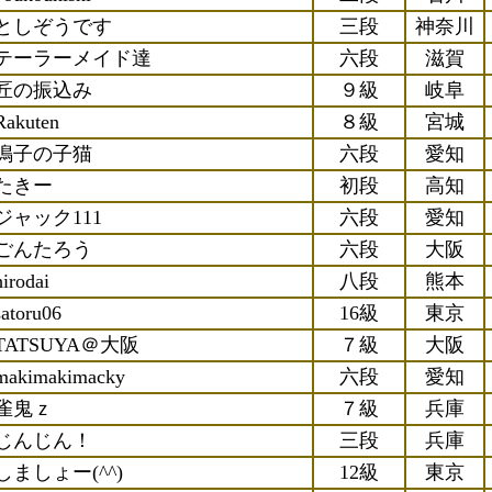
としぞうです
三段
神奈川
テーラーメイド達
六段
滋賀
匠の振込み
９級
岐阜
Rakuten
８級
宮城
鳴子の子猫
六段
愛知
たきー
初段
高知
ジャック111
六段
愛知
ごんたろう
六段
大阪
hirodai
八段
熊本
satoru06
16級
東京
TATSUYA＠大阪
７級
大阪
makimakimacky
六段
愛知
雀鬼ｚ
７級
兵庫
じんじん！
三段
兵庫
しましょー(^^)
12級
東京