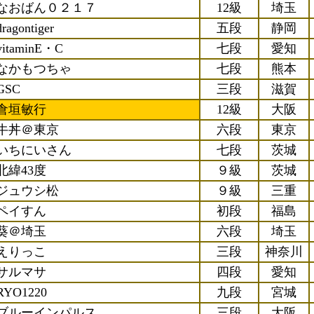
なおばん０２１７
12級
埼玉
dragontiger
五段
静岡
vitaminE・C
七段
愛知
なかもつちゃ
七段
熊本
GSC
三段
滋賀
倉垣敏行
12級
大阪
牛丼＠東京
六段
東京
いちにいさん
七段
茨城
北緯43度
９級
茨城
ジュウシ松
９級
三重
ペイすん
初段
福島
葵＠埼玉
六段
埼玉
えりっこ
三段
神奈川
サルマサ
四段
愛知
RYO1220
九段
宮城
ブルーインパルス
三段
大阪