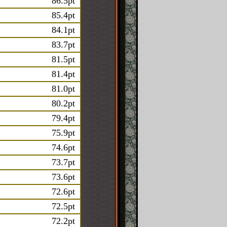
86.5pt
85.4pt
84.1pt
83.7pt
81.5pt
81.4pt
81.0pt
80.2pt
79.4pt
75.9pt
74.6pt
73.7pt
73.6pt
72.6pt
72.5pt
72.2pt