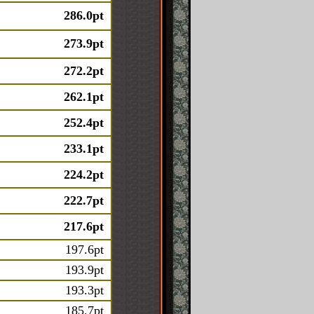
286.0pt
273.9pt
272.2pt
262.1pt
252.4pt
233.1pt
224.2pt
222.7pt
217.6pt
197.6pt
193.9pt
193.3pt
185.7pt