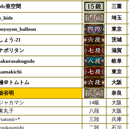
Mr亜空間
三重
o_hide
埼玉
boyoyon_balloon
東京
しょう-21
茨城
ナポリタン
滋賀
sakurasakugodo
岐阜
kamakichi
東京
極＠トムトム
大阪
栃谷明
奈良
ジャカマシ
14級
大阪
東丸子
八段
大阪
*satomi+*
三段
兵庫
youkounishi
二段
石川