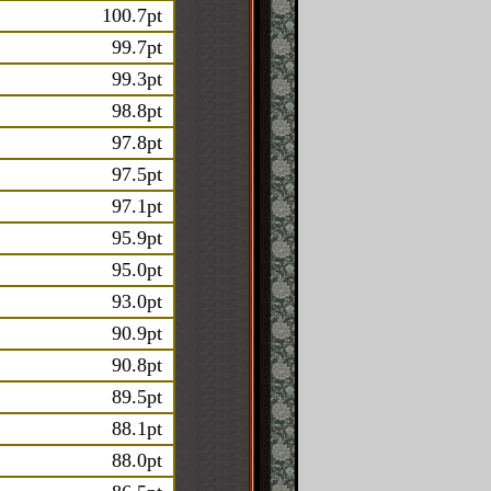
100.7pt
99.7pt
99.3pt
98.8pt
97.8pt
97.5pt
97.1pt
95.9pt
95.0pt
93.0pt
90.9pt
90.8pt
89.5pt
88.1pt
88.0pt