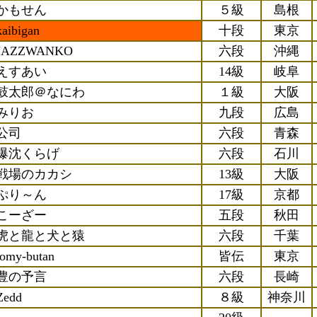
かもせん
５級
島根
kaibigan
十段
東京
JAZZWANKO
六段
沖縄
えすあい
14級
岐阜
鼓太郎＠なにわ
１級
大阪
みりお
九段
広島
公司
六段
青森
爆沈くらげ
六段
石川
戦場のカカシ
13級
大阪
ぷり～ん
17級
京都
こーざー
五段
秋田
虎と龍と犬と猿
六段
千葉
tomy-butan
皆伝
東京
豊の予言
六段
長崎
Zedd
８級
神奈川