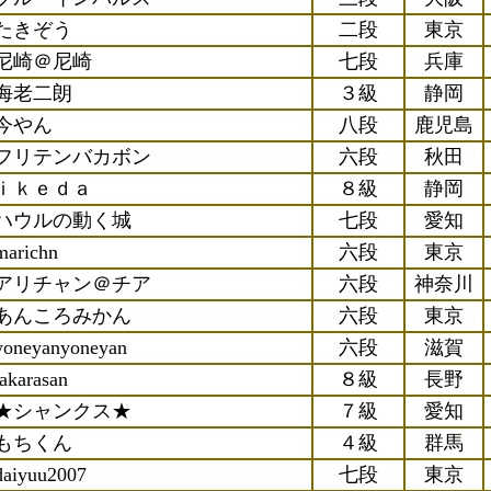
たきぞう
二段
東京
尼崎＠尼崎
七段
兵庫
海老二朗
３級
静岡
今やん
八段
鹿児島
フリテンバカボン
六段
秋田
ｉｋｅｄａ
８級
静岡
ハウルの動く城
七段
愛知
marichn
六段
東京
アリチャン＠チア
六段
神奈川
あんころみかん
六段
東京
yoneyanyoneyan
六段
滋賀
takarasan
８級
長野
★シャンクス★
７級
愛知
もちくん
４級
群馬
daiyuu2007
七段
東京