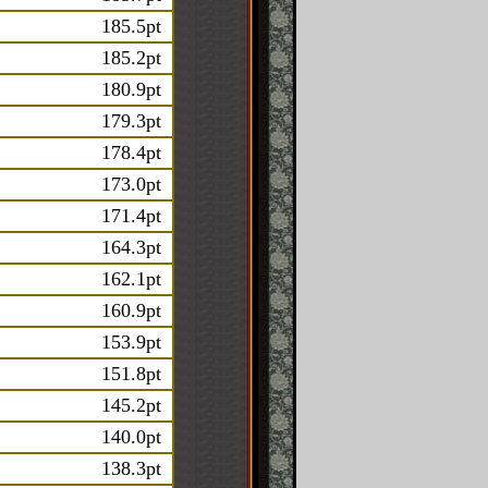
185.5pt
185.2pt
180.9pt
179.3pt
178.4pt
173.0pt
171.4pt
164.3pt
162.1pt
160.9pt
153.9pt
151.8pt
145.2pt
140.0pt
138.3pt