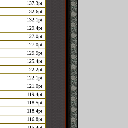
137.3pt
132.6pt
132.1pt
129.4pt
127.0pt
127.0pt
125.5pt
125.4pt
122.2pt
122.1pt
121.0pt
119.4pt
118.5pt
118.4pt
116.8pt
115.4pt