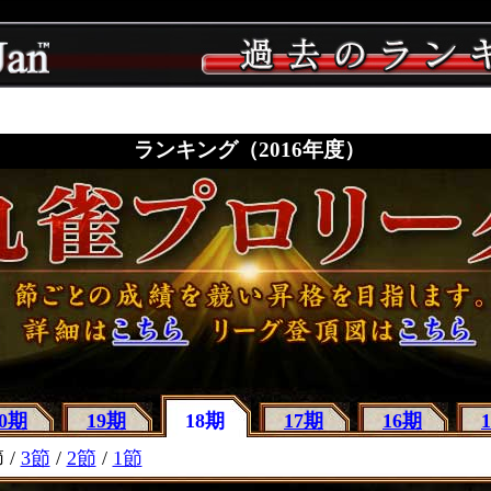
ランキング（2016年度）
20期
19期
18期
17期
16期
 /
3節
/
2節
/
1節