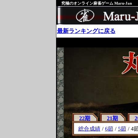
究極のオンライン麻雀ゲーム Maru-Jan
最新ランキングに戻る
22期
21期
総合成績
/
6節
/
5節
/ 4節