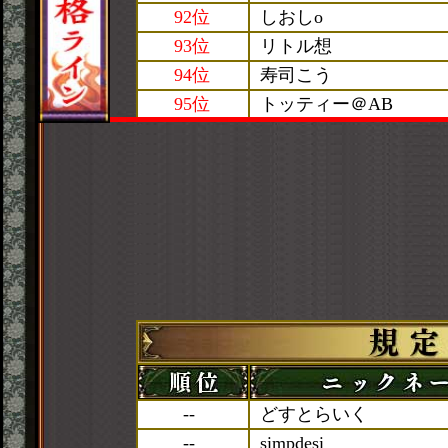
92位
しおしo
93位
リトル想
94位
寿司こう
95位
トッティー＠AB
--
どすとらいく
--
simpdesi