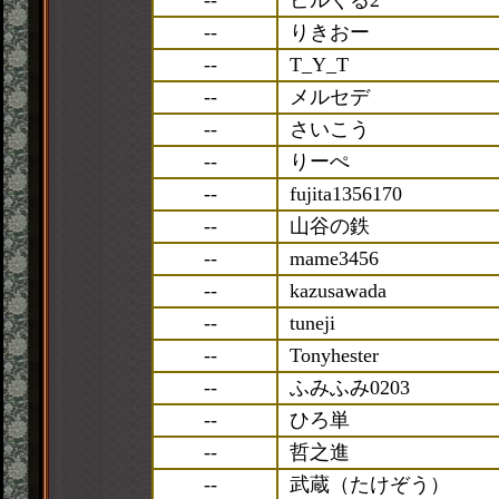
--
ピルくる2
--
りきおー
--
T_Y_T
--
メルセデ
--
さいこう
--
りーぺ
--
fujita1356170
--
山谷の鉄
--
mame3456
--
kazusawada
--
tuneji
--
Tonyhester
--
ふみふみ0203
--
ひろ単
--
哲之進
--
武蔵（たけぞう）