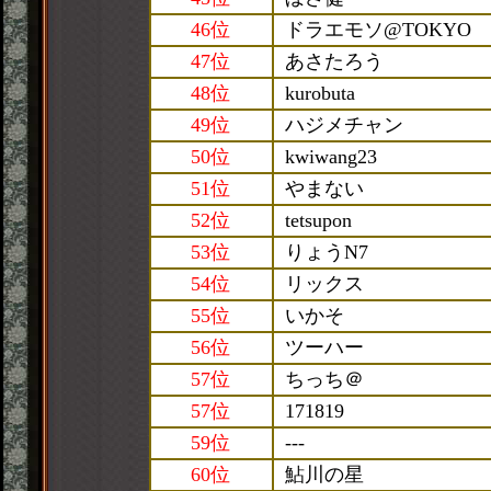
46位
ドラエモソ@TOKYO
47位
あさたろう
48位
kurobuta
49位
ハジメチャン
50位
kwiwang23
51位
やまない
52位
tetsupon
53位
りょうN7
54位
リックス
55位
いかそ
56位
ツーハー
57位
ちっち＠
57位
171819
59位
---
60位
鮎川の星