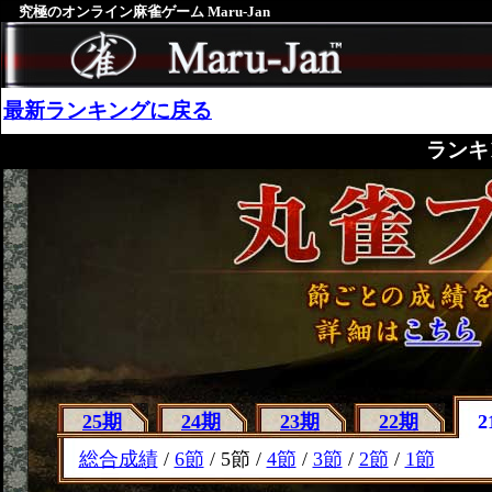
究極のオンライン麻雀ゲーム Maru-Jan
最新ランキングに戻る
ランキ
25期
24期
23期
22期
2
総合成績
/
6節
/ 5節 /
4節
/
3節
/
2節
/
1節