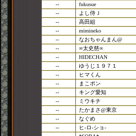
--
fukusue
--
よし侍Ｊ
--
高田組
--
mimineko
--
なおちゃんまん@
--
∞太史慈∞
--
HIDECHAN
--
ゆうじ１９７１
--
ヒマくん
--
まこポン
--
キング愛知
--
ミウキチ
--
たかまさ@東京
--
なぐめ
--
ヒ-ロ-ショ-