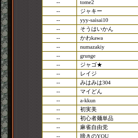
--
tome2
--
ジャキー
--
yyy-saisai10
--
そうはいかん
--
かわkawa
--
numazakiy
--
grunge
--
ジャゴ★
--
レイジ
--
みはみは304
--
マイどん
--
a-kkun
--
初実美
--
初心者麺単品
--
麻雀自由党
--
啼きのYOU