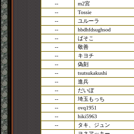
--
m2宮
--
Tossie
--
ユルーラ
--
hbdhfdsughsod
--
ばそこ
--
敬善
--
キヨチ
--
偽刻
--
tsutsukakushi
--
進兵
--
だいぼ
--
埼玉もっち
--
ovq1951
--
hiki5963
--
タキ、ジュン
--
ヨネアッキー