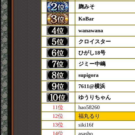
麹みそ
KoBar
wanawana
クロイスター
ひがし18号
ジミー中嶋
supigora
7611@横浜
ゆうりちゃん
11位
hao58260
12位
福丸るり
13位
siki16f
14位
asasho