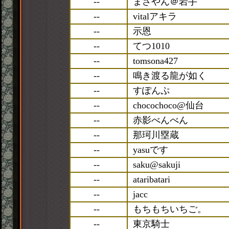
--
まさやん＠岩手
--
vitalアキラ
--
示恩
--
てつ1010
--
tomsona427
--
鳴き渡る龍が如く
--
すぽんぷ
--
chocochoco@仙台
--
赤影べんべん
--
那珂川塁蔵
--
yasuです
--
saku@sakuji
--
ataribatari
--
jacc
--
もちもちいちご。
--
東京騎士