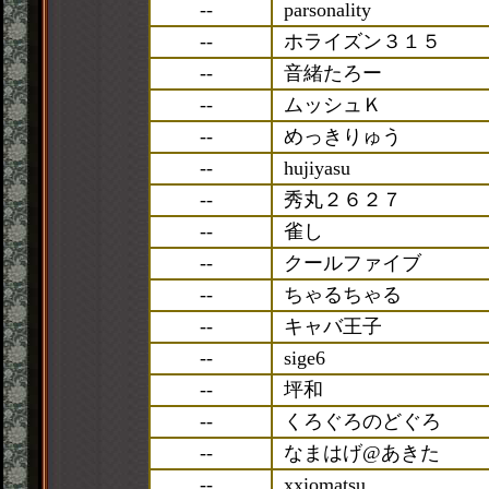
--
parsonality
--
ホライズン３１５
--
音緒たろー
--
ムッシュＫ
--
めっきりゅう
--
hujiyasu
--
秀丸２６２７
--
雀し
--
クールファイブ
--
ちゃるちゃる
--
キャバ王子
--
sige6
--
坪和
--
くろぐろのどぐろ
--
なまはげ@あきた
--
xxiomatsu