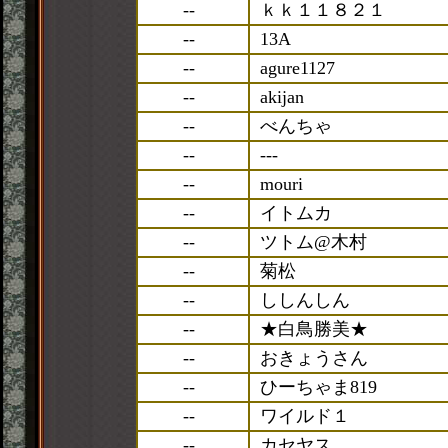
--
ｋｋ１１８２１
--
13A
--
agure1127
--
akijan
--
べんちゃ
--
---
--
mouri
--
イトムカ
--
ツトム@木村
--
菊松
--
ししんしん
--
★白鳥勝美★
--
おきょうさん
--
ひーちゃま819
--
ワイルド１
--
カセヤス