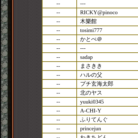
--
---
--
RICKY@pinoco
--
木樂館
--
tosimi777
--
かとぺ＠
--
---
--
sadap
--
まさきき
--
ハルの父
--
プチ玄海太郎
--
北のヤス
--
yuuki0345
--
A-CHI-Y
--
ふりてんぐ
--
princejun
--
わきちどん