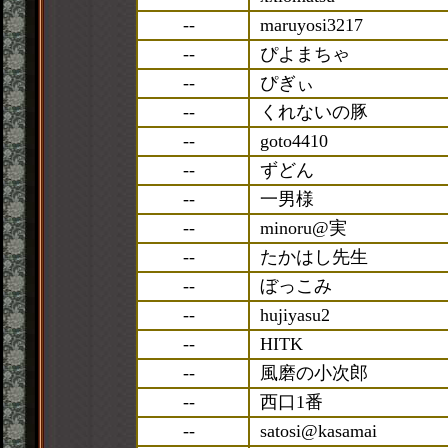
--
maruyosi3217
--
ぴよまちゃ
--
ぴぎぃ
--
くれないの豚
--
goto4410
--
ずどん
--
一男様
--
minoru@実
--
たかはし先生
--
ぼっこみ
--
hujiyasu2
--
HITK
--
風磨の小次郎
--
西口1番
--
satosi@kasamai