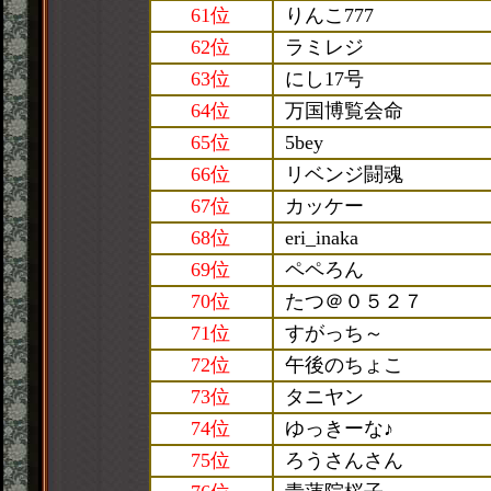
61位
りんこ777
62位
ラミレジ
63位
にし17号
64位
万国博覧会命
65位
5bey
66位
リベンジ闘魂
67位
カッケー
68位
eri_inaka
69位
ペペろん
70位
たつ＠０５２７
71位
すがっち～
72位
午後のちょこ
73位
タニヤン
74位
ゆっきーな♪
75位
ろうさんさん