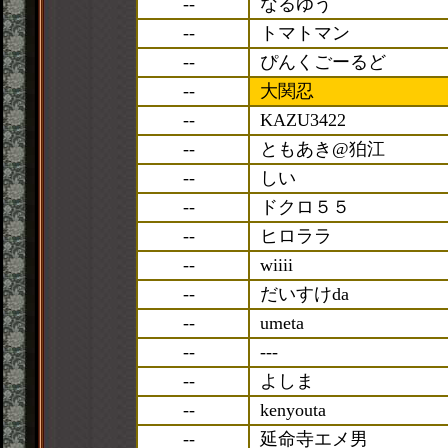
--
なるゆう
--
トマトマン
--
ぴんくごーるど
--
大関忍
--
KAZU3422
--
ともあき@狛江
--
しい
--
ドクロ５５
--
ヒロララ
--
wiiii
--
だいすけda
--
umeta
--
---
--
よしま
--
kenyouta
--
延命寺エメ男