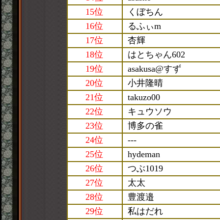
15位
くぼちん
16位
るふぃm
17位
杏輝
18位
はとちゃん602
19位
asakusa@すず
20位
小井隆晴
21位
takuzo00
22位
キュウソウ
23位
博多の雀
24位
---
25位
hydeman
26位
つぶ1019
27位
太太
28位
豊渡邉
29位
私はだれ