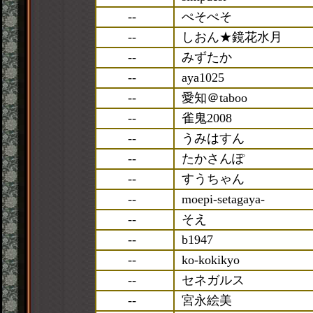
--
ぺそぺそ
--
しおん★鏡花水月
--
みずたか
--
aya1025
--
愛知＠taboo
--
雀鬼2008
--
うみはすん
--
たかさんぽ
--
すうちゃん
--
moepi-setagaya-
--
そえ
--
b1947
--
ko-kokikyo
--
セネガルス
--
宮永絵美