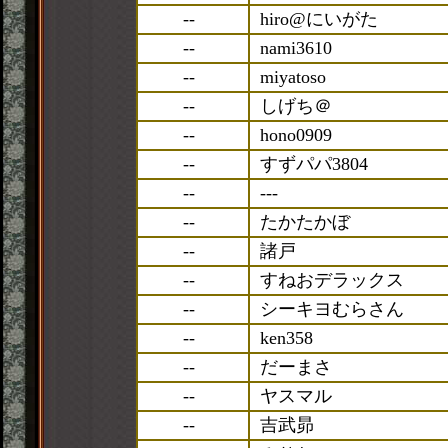
--
hiro@にいがた
--
nami3610
--
miyatoso
--
しげち＠
--
hono0909
--
すずパパ3804
--
---
--
たかたかぼ
--
諸戸
--
すねおデラックス
--
シーキヨむらさん
--
ken358
--
だーまさ
--
ヤスマル
--
吉武昴