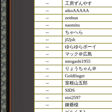
--
工房ずんやす
--
aikoAAAAA
--
zenbun
--
naomitu
--
ちゃへら
--
jf2jsh
--
ゆらゆらボーイ
--
マック＠広島
--
mtogashi1955
--
りょうちゃん＠
--
Goldfinger
--
室根山五郎
--
SIDS
--
nisi2597
--
錬爺様