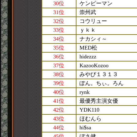
30位
ケンピーマン
31位
崇州武
32位
コウリュー
33位
ｙｋｋ
34位
ナカシィ～
35位
MED松
36位
hidezzz
37位
KazooKozoo
38位
みやび１３１３
39位
ぽん。ちぃ。ろん
40位
rynk
41位
最優秀主演女優
42位
YDK110
43位
ほむんら
44位
hi$sa
45位
ぼさ健