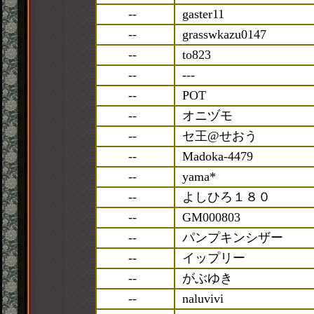
--
gaster11
--
grasswkazu0147
--
to823
--
---
--
POT
--
オニヅモ
--
セ王@せおう
--
Madoka-4479
--
yama*
--
よしひろ１８０
--
GM000803
--
パンプキンシザー
--
イップリー
--
がぶゆき
--
naluvivi