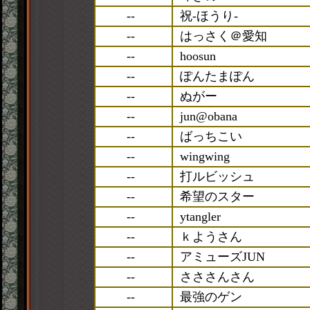
--
祝-ほうり-
--
はっさく＠愛知
--
hoosun
--
ぽんたまぽん
--
ぬがー
--
jun@obana
--
ばっちこい
--
wingwing
--
打ルビッシュ
--
希望のスター
--
ytangler
--
ｋようさん
--
アミューズJUN
--
さささんさん
--
最強のゲン