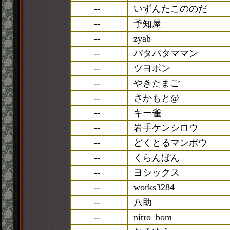
--
いずんたこののだ
--
予知屋
--
zyab
--
パタパタママン
--
ツヨポン
--
やきたまご
--
さかもと@
--
キー雀
--
岩手ケンシロウ
--
どくとるマンボウ
--
くらんぼん
--
ヨシックス
--
works3284
--
八助
--
nitro_bom