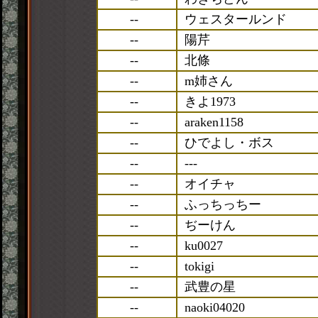
--
ウェスタールンド
--
陽芹
--
北條
--
m姉さん
--
きよ1973
--
araken1158
--
ひでよし・ボス
--
---
--
オイチャ
--
ふっちっちー
--
ぢーけん
--
ku0027
--
tokigi
--
武豊の星
--
naoki04020