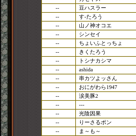
--
豆ハスラー
--
す-たろう
--
山ノ神オコエ
--
シンセイ
--
ちょいふとっちょ
--
きくたろう
--
トシナカシマ
--
ashida
--
串カツよッさん
--
おにがわら1947
--
涙美豚2
--
---
--
光陰因果
--
りーさるポン
--
ま～も～