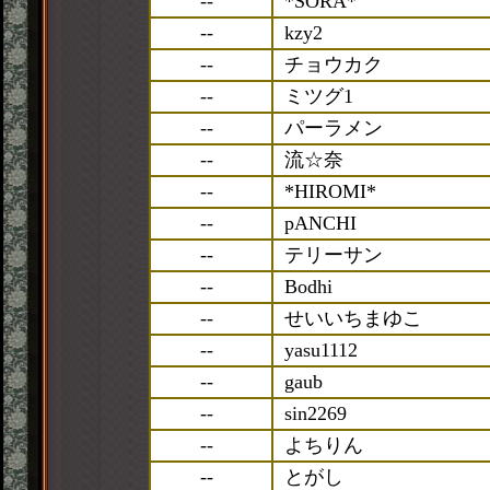
--
*SORA*
--
kzy2
--
チョウカク
--
ミツグ1
--
パーラメン
--
流☆奈
--
*HIROMI*
--
pANCHI
--
テリーサン
--
Bodhi
--
せいいちまゆこ
--
yasu1112
--
gaub
--
sin2269
--
よちりん
--
とがし