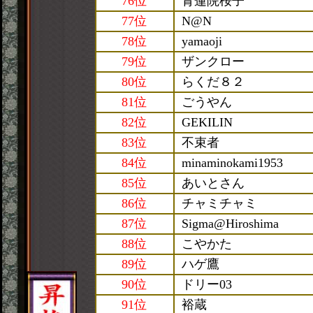
76位
青蓮院桜子
77位
N@N
78位
yamaoji
79位
ザンクロー
80位
らくだ８２
81位
ごうやん
82位
GEKILIN
83位
不束者
84位
minaminokami1953
85位
あいとさん
86位
チャミチャミ
87位
Sigma@Hiroshima
88位
こやかた
89位
ハゲ鷹
90位
ドリー03
91位
裕蔵