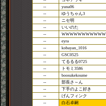
--
yuna06
--
ゆうちゃん3
--
ニセ明
--
いいのた
--
WWWWWWWWWWW
--
eyra
--
kobayan_1016
--
GSC0525
--
てるるる0725
--
トモミ3586
--
boosukekoume
--
部長さ～ん
--
下手のよこ好き
--
げんフィンク
--
白石卓嗣