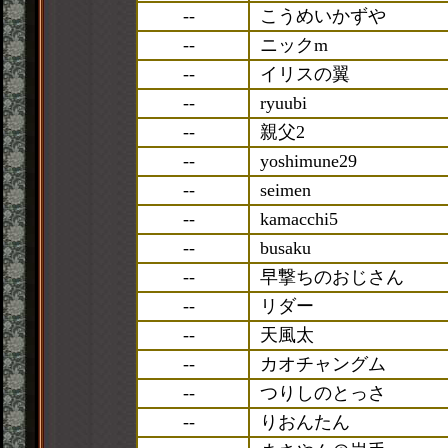
--
こうめいかずや
--
ニックm
--
イリスの翼
--
ryuubi
--
親父2
--
yoshimune29
--
seimen
--
kamacchi5
--
busaku
--
早撃ちのおじさん
--
リダー
--
天風太
--
カオチャングム
--
つりしのとっさ
--
りおんたん