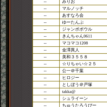
--
みりお
--
マルノッチ
--
あすなろ会
--
ゆーたんぷ
--
ジャンボボウル
--
きんちゃん0611
--
マコマコ1208
--
金澤異人
--
美和３５５８
--
☆りちゃい☆２５
--
公一＠千葉
--
ヒロジー
--
としぼう＠戸塚
--
takka@
--
シュライーン
--
ちゅうたろうびー