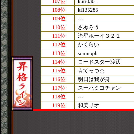
107位
kuri0301
108位
ki135285
109位
---
110位
さぬろう
111位
流星ボーイ３２１
112位
かくらい
113位
somnoph
114位
ロードスター渡辺
115位
☆てっつ☆
116位
明日は我が身
117位
スーパミヨチャン
118位
---
119位
和美リオ