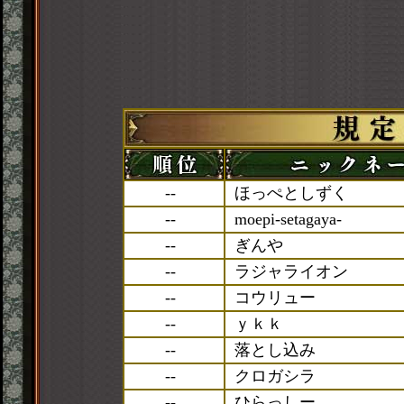
--
ほっぺとしずく
--
moepi-setagaya-
--
ぎんや
--
ラジャライオン
--
コウリュー
--
ｙｋｋ
--
落とし込み
--
クロガシラ
--
ひらっしー