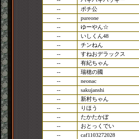
--
バキバキバッキー
--
ポチ公
--
pureone
--
ゆーやん☆
--
いしくん48
--
チンねん
--
すねおデラックス
--
有紀ちゃん
--
瑞穂の國
--
neonac
--
sakujanshi
--
新村ちゃん
--
りほう
--
たかたかぼ
--
おとっくでい
--
caf1103272028