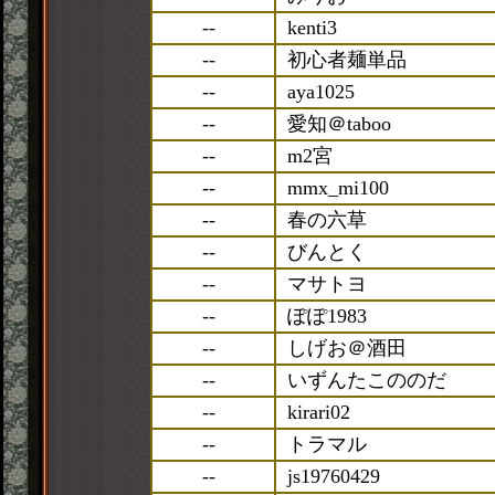
--
kenti3
--
初心者麺単品
--
aya1025
--
愛知＠taboo
--
m2宮
--
mmx_mi100
--
春の六草
--
びんとく
--
マサトヨ
--
ぽぽ1983
--
しげお＠酒田
--
いずんたこののだ
--
kirari02
--
トラマル
--
js19760429