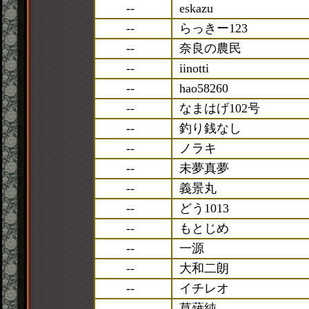
--
eskazu
--
らっきー123
--
奈良の農民
--
iinotti
--
hao58260
--
なまはげ102号
--
釣り銭なし
--
ノラキ
--
未夢真夢
--
義景丸
--
どう1013
--
もとじめ
--
一源
--
大和二朗
--
イチレオ
--
草薙純