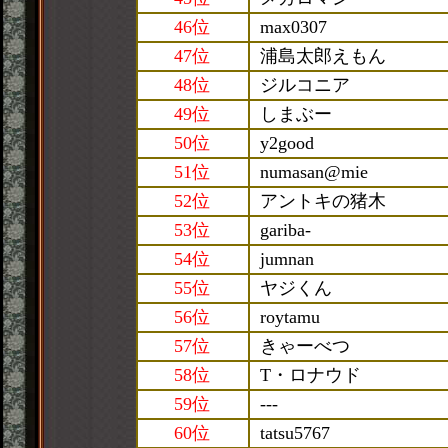
46位
max0307
47位
浦島太郎えもん
48位
ジルコニア
49位
しまぶー
50位
y2good
51位
numasan@mie
52位
アントキの猪木
53位
gariba-
54位
jumnan
55位
ヤジくん
56位
roytamu
57位
きゃーべつ
58位
T・ロナウド
59位
---
60位
tatsu5767