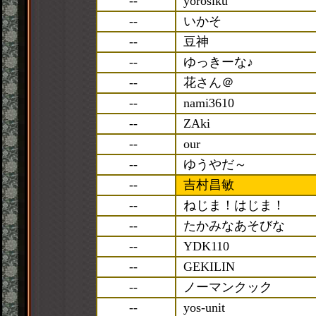
--
yorosiku
--
いかそ
--
豆神
--
ゆっきーな♪
--
花さん＠
--
nami3610
--
ZAki
--
our
--
ゆうやだ～
--
吉村昌敏
--
ねじま！はじま！
--
たかみなあそびな
--
YDK110
--
GEKILIN
--
ノーマンクック
--
yos-unit