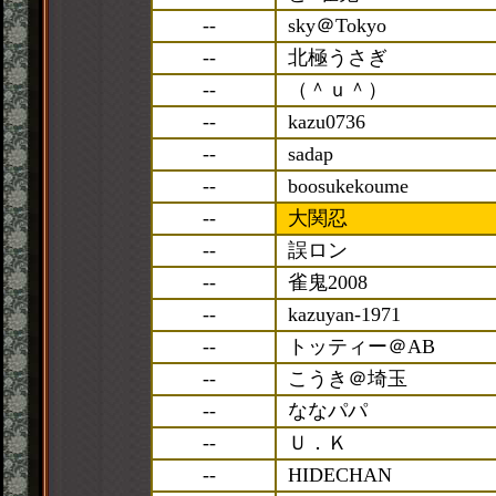
--
sky＠Tokyo
--
北極うさぎ
--
（＾ｕ＾）
--
kazu0736
--
sadap
--
boosukekoume
--
大関忍
--
誤ロン
--
雀鬼2008
--
kazuyan-1971
--
トッティー＠AB
--
こうき＠埼玉
--
ななパパ
--
Ｕ．Ｋ
--
HIDECHAN