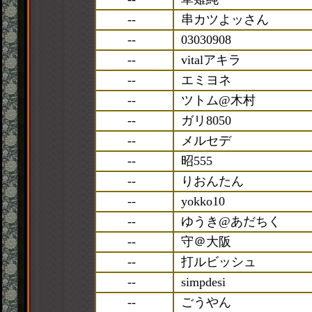
--
串カツよッさん
--
03030908
--
vitalアキラ
--
エミヨネ
--
ツトム@木村
--
ガリ8050
--
メルセデ
--
昭555
--
りおんたん
--
yokko10
--
ゆうき@あだちく
--
守＠大阪
--
打ルビッシュ
--
simpdesi
--
ごうやん