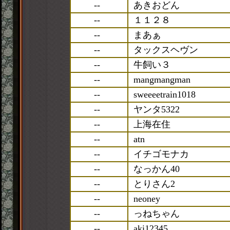
--
あきおどん
--
１１２８
--
まあぁ
--
タックスヘヴン
--
牛飼い３
--
mangmangman
--
sweeeetrain1018
--
ヤンタ5322
--
上海在住
--
atn
--
イチゴモナカ
--
なっかん40
--
とりさん2
--
neoney
--
っねちゃん
--
aki12345