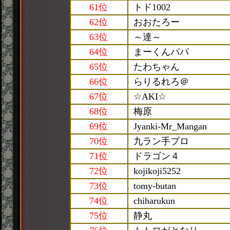
61位
トド1002
62位
おおたろー
63位
～達～
64位
まーくんパパ
65位
たわちゃん
66位
らりるれろ＠
67位
☆AKI☆
68位
梅原
69位
Jyanki-Mr_Mangan
70位
九ラン手プロ
71位
ドラゴン４
72位
kojikoji5252
73位
tomy-butan
74位
chiharukun
75位
静丸