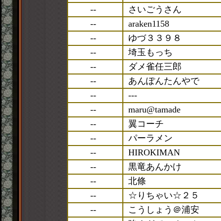
--
さいごうさん
--
araken1158
--
ゆづ３３９８
--
埼玉もっち
--
ダメ雀任三郎
--
あんぽんたんやで
--
---
--
maru@tamade
--
翼コーチ
--
パーラメン
--
HIROKIMAN
--
黒竜あんかけ
--
北條
--
☆りちゃい☆２５
--
こうしょう＠浦安