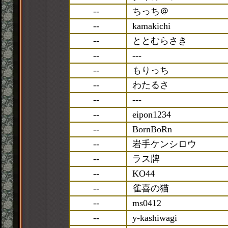
--
ちっち＠
--
kamakichi
--
ととむらさき
--
---
--
もりっち
--
わたるさ
--
---
--
eipon1234
--
BornBoRn
--
岩手ケンシロウ
--
ラス牌
--
KO44
--
雀喜の猫
--
ms0412
--
y-kashiwagi