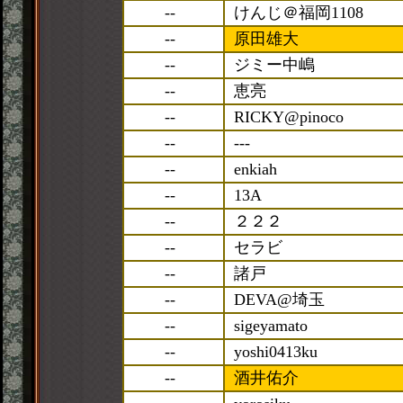
--
けんじ＠福岡1108
--
原田雄大
--
ジミー中嶋
--
恵亮
--
RICKY@pinoco
--
---
--
enkiah
--
13A
--
２２２
--
セラビ
--
諸戸
--
DEVA@埼玉
--
sigeyamato
--
yoshi0413ku
--
酒井佑介