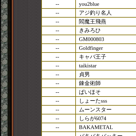
--
you2blue
--
アジ釣り名人
--
閻魔王飛燕
--
きみろひ
--
GM000803
--
Goldfinger
--
キャバ王子
--
taikistar
--
貞男
--
錬金術師
--
ぱいほそ
--
しょーたsss
--
ムーンスター
--
しらが6074
--
BAKAMETAL