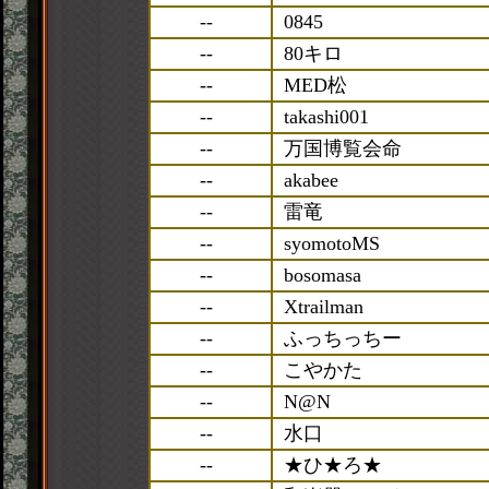
--
0845
--
80キロ
--
MED松
--
takashi001
--
万国博覧会命
--
akabee
--
雷竜
--
syomotoMS
--
bosomasa
--
Xtrailman
--
ふっちっちー
--
こやかた
--
N@N
--
水口
--
★ひ★ろ★