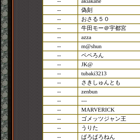
--
akiakane
--
偽刻
--
おさる５０
--
牛田モー＠宇都宮
--
azza
--
m@shun
--
ペペろん
--
JK@
--
tubaki3213
--
さきしゅんとも
--
zenbun
--
---
--
MARVERICK
--
ゴメッツジャン王
--
うりた
--
ぱろぱろねん