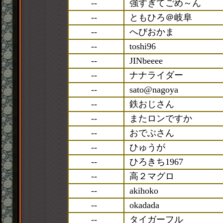
--
強すぎてごめ～ん
--
ともひろ＠岐阜
--
へびおかま
--
toshi96
--
JINbeeee
--
ナナライダー
--
sato@nagoya
--
鉄おじさん
--
またロンですか
--
おでぶさん
--
ひゅうが
--
ひろきち1967
--
高２マグロ
--
akihoko
--
okadada
--
タイガーフル