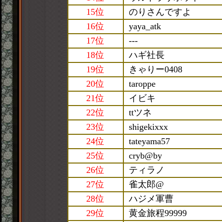
15位
のりさんですよ
16位
yaya_atk
17位
---
18位
ハギ社長
19位
きゃりー0408
20位
taroppe
21位
イビキ
22位
ttツネ
23位
shigekixxx
24位
tateyama57
25位
cryb@by
26位
ティラノ
27位
雀太郎@
28位
ハジメ軍曹
29位
黄金旅程99999