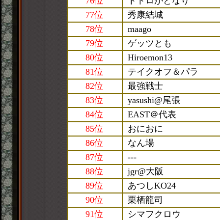
76位
トトロがとなり
77位
秀康結城
78位
maago
79位
ゲッツとも
80位
Hiroemon13
81位
テイクオフ＆パラ
82位
最強戦士
83位
yasushi@尾張
84位
EAST＠代表
85位
おにおに
86位
なん場
87位
---
88位
jgr@大阪
89位
あつしKO24
90位
栗栖龍司
91位
シマフクロウ