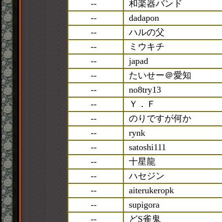
--
和楽器バンド
--
dadapon
--
ハルの父
--
ミウキチ
--
japad
--
たいせー＠愛知
--
no8try13
--
Ｙ．Ｆ
--
のりですが何か
--
rynk
--
satoshi111
--
十星龍
--
ハセジン
--
aiterukeropk
--
supigora
--
どS雀鬼