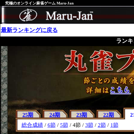
究極のオンライン麻雀ゲーム Maru-Jan
最新ランキングに戻る
ランキ
25期
24期
23期
22期
2
総合成績
/
6節
/
5節
/ 4節 /
3節
/
2節
/
1節