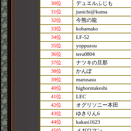
30位
デュエルふじも
31位
junichi@kuma
32位
今熊の龍
33位
kobamako
34位
LF-52
35位
yoppuzou
36位
teru0804
37位
ナツキの旦那
38位
かんぽ
39位
marusasu
40位
bighorntakeshi
41位
LEC
42位
オグリソニー本田
43位
ゆきりん6
44位
kakasi1623
45位
メガロマン