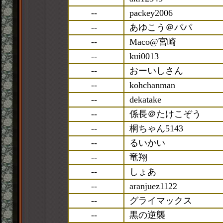
--
packey2006
--
あゆこう＠パパ
--
Maco@宮崎
--
kui0013
--
おーいしさん
--
kohchanman
--
dekatake
--
係長＠たけこぞう
--
桐ちゃん5143
--
るいかい
--
竜翔
--
しょあ
--
aranjuez1122
--
グライマックス
--
黒の逆襲