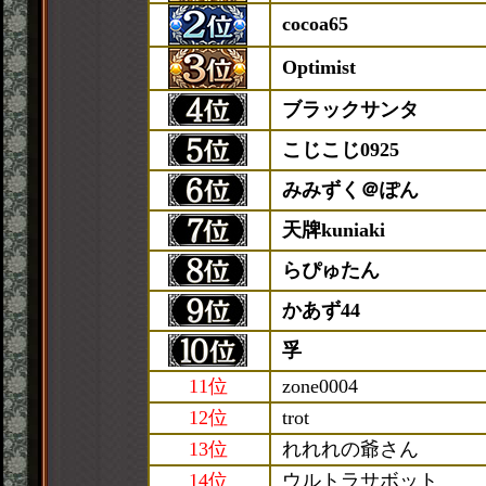
cocoa65
Optimist
ブラックサンタ
こじこじ0925
みみずく＠ぽん
天牌kuniaki
らぴゅたん
かあず44
孚
11位
zone0004
12位
trot
13位
れれれの爺さん
14位
ウルトラサボット