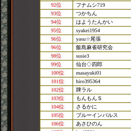
92位
フナムシ719
93位
つかちん
94位
はようたんかい
95位
syakei1954
96位
yasu☆尾張
96位
飯島麻雀研究会
98位
susie3
99位
仙台◇四郎
100位
masayuki01
101位
hiro395364
102位
牌ラル
103位
もんもんＳ
104位
さるかに
105位
ブルーインパルス
106位
あさひのん