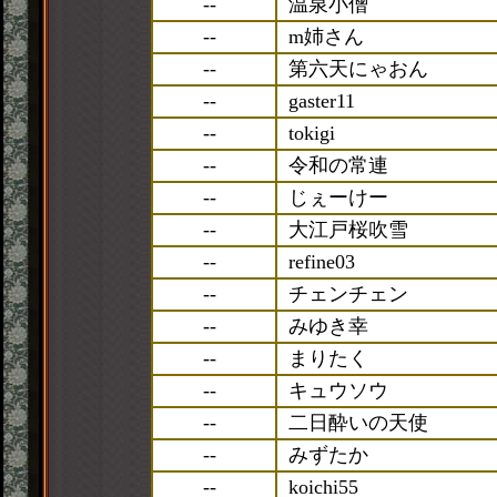
--
温泉小僧
--
m姉さん
--
第六天にゃおん
--
gaster11
--
tokigi
--
令和の常連
--
じぇーけー
--
大江戸桜吹雪
--
refine03
--
チェンチェン
--
みゆき幸
--
まりたく
--
キュウソウ
--
二日酔いの天使
--
みずたか
--
koichi55