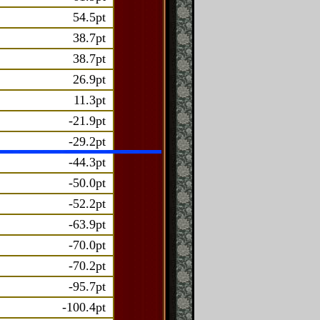
54.5pt
38.7pt
38.7pt
26.9pt
11.3pt
-21.9pt
-29.2pt
-44.3pt
-50.0pt
-52.2pt
-63.9pt
-70.0pt
-70.2pt
-95.7pt
-100.4pt