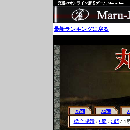
究極のオンライン麻雀ゲーム Maru-Jan
最新ランキングに戻る
25期
24期
総合成績
/
6節
/
5節
/ 4節