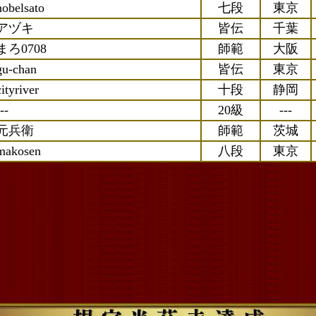
nobelsato
七段
東京
アヅキ
皆伝
千葉
まろ0708
師範
大阪
gu-chan
皆伝
東京
cityriver
十段
静岡
--
20級
---
元兵衛
師範
茨城
makosen
八段
東京