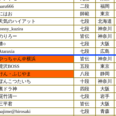
haru666
二段
福岡
にはお
師範
東京
天気のハイアット
七段
北海道
tonny_kuzira
七段
神奈川
のりろー
皆伝
神奈川
勝○
七段
大阪
Ataraxia
七段
広島
やっちゃん＠横浜
皆伝
神奈川
贅沢BOSS
五段
東京
けん・ふじやま
八段
静岡
ぽんこつたいち
十段
神奈川
裏ドラ神
四段
大阪
屁竹清一
七段
岩手
三平君
皆伝
大阪
hajime@hirosaki
七段
青森