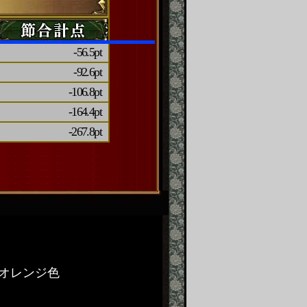
-56.5pt
-92.6pt
-106.8pt
-164.4pt
-267.8pt
オレンジ色