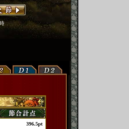
2時
396.5pt