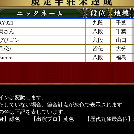
RY021
九段
千葉
両さん
八段
千葉
びびゴン
六段
山口
月恋♪
皆伝
大分
Bierce
八段
福島
インは変動します。
たしていない場合、節合計点が灰色で表示されます。
の色は下記を表しています。
自身】緑色 【出演プロ】黄色 【歴代丸雀最高位】