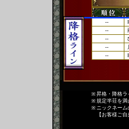
--
--
--
--
--
昇格・降格ラ
規定半荘を満
ニックネーム
【お客様ご