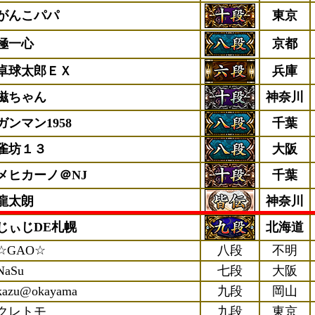
がんこパパ
東京
極一心
京都
卓球太郎ＥＸ
兵庫
滋ちゃん
神奈川
ガンマン1958
千葉
雀坊１３
大阪
メヒカーノ＠NJ
千葉
龍太朗
神奈川
じぃじDE札幌
北海道
☆GAO☆
八段
不明
NaSu
七段
大阪
kazu@okayama
九段
岡山
クレトモ
九段
東京