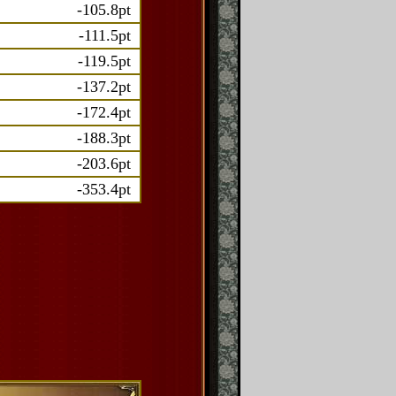
-105.8pt
-111.5pt
-119.5pt
-137.2pt
-172.4pt
-188.3pt
-203.6pt
-353.4pt