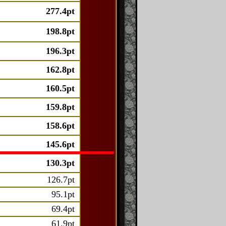
277.4pt
198.8pt
196.3pt
162.8pt
160.5pt
159.8pt
158.6pt
145.6pt
130.3pt
126.7pt
95.1pt
69.4pt
61.9pt