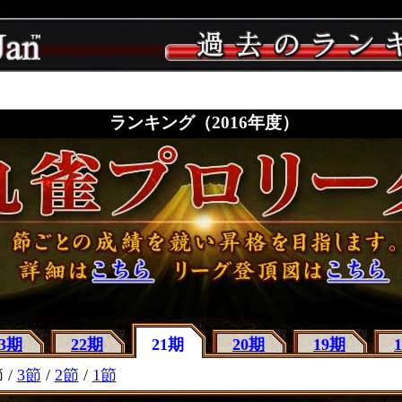
ランキング（2016年度）
23期
22期
21期
20期
19期
 /
3節
/
2節
/
1節