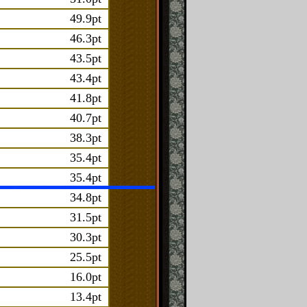
49.9pt
46.3pt
43.5pt
43.4pt
41.8pt
40.7pt
38.3pt
35.4pt
35.4pt
34.8pt
31.5pt
30.3pt
25.5pt
16.0pt
13.4pt