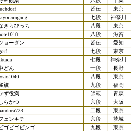
好＠観葉
八段
千葉
luehdorf
皆伝
東京
sayonaragang
七段
神奈川
なぎらびっち
八段
東京
hote1018
八段
滋賀
ジョーダン
皆伝
愛知
gorf
七段
東京
aktada
七段
神奈川
中どん
十段
長野
tosio1040
八段
東京
雀旗
九段
福岡
かず役満
師範
青森
しらかつ
六段
大阪
pandora723
二段
東京
フェンキチ
六段
茨城
ビゴビゴビンゴ
九段
東京