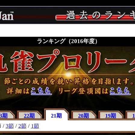
ランキング（2016年度）
23期
22期
21期
20期
19期
 /
3節
/
2節
/
1節