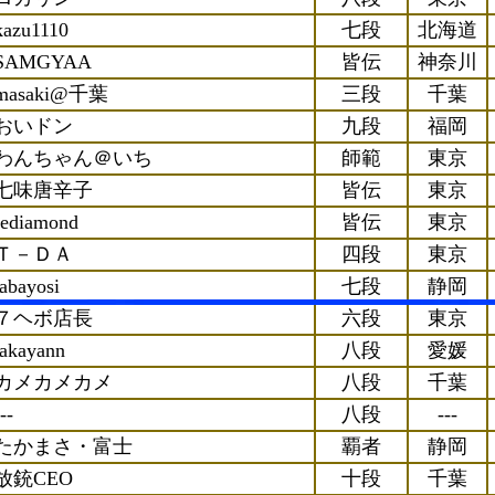
kazu1110
七段
北海道
SAMGYAA
皆伝
神奈川
masaki@千葉
三段
千葉
おいドン
九段
福岡
わんちゃん＠いち
師範
東京
七味唐辛子
皆伝
東京
rediamond
皆伝
東京
Ｔ－ＤＡ
四段
東京
tabayosi
七段
静岡
７ヘボ店長
六段
東京
takayann
八段
愛媛
カメカメカメ
八段
千葉
--
八段
---
たかまさ・富士
覇者
静岡
放銃CEO
十段
千葉