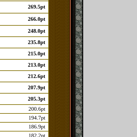
269.5pt
266.0pt
248.0pt
235.8pt
215.0pt
213.0pt
212.6pt
207.9pt
205.3pt
200.6pt
194.7pt
186.9pt
182.2pt