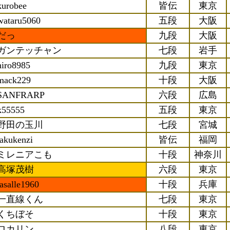
kurobee
皆伝
東京
wataru5060
五段
大阪
だっ
九段
大阪
ガンテッチャン
七段
岩手
hiro8985
九段
東京
mack229
十段
大阪
SANFRARP
六段
広島
k55555
五段
東京
野田の玉川
七段
宮城
takukenzi
皆伝
福岡
ミレニアこも
十段
神奈川
高塚茂樹
六段
東京
lasalle1960
十段
兵庫
一直線くん
七段
東京
くちぼそ
十段
東京
ロカリン
八段
東京