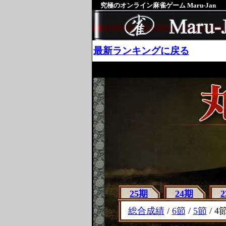
究極のオンライン麻雀ゲーム Maru-Jan
最新ランキングに戻る
25期
24期
総合成績
/
6節
/
5節
/ 4節