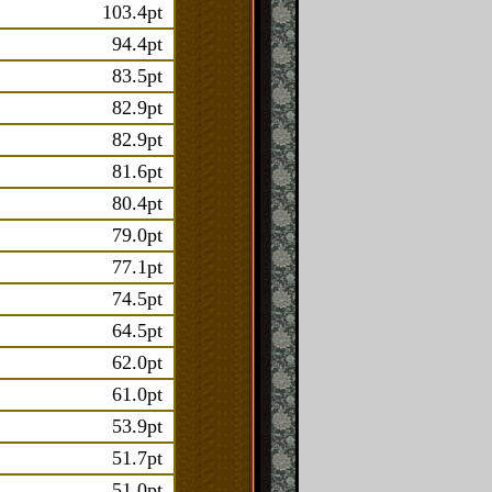
103.4pt
94.4pt
83.5pt
82.9pt
82.9pt
81.6pt
80.4pt
79.0pt
77.1pt
74.5pt
64.5pt
62.0pt
61.0pt
53.9pt
51.7pt
51.0pt