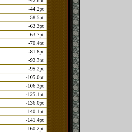
-42.8pt
-44.2pt
-58.5pt
-63.3pt
-63.7pt
-70.4pt
-81.8pt
-92.3pt
-95.2pt
-105.0pt
-106.3pt
-125.1pt
-136.0pt
-140.1pt
-141.4pt
-160.2pt