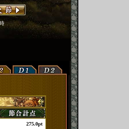
2時
275.0pt