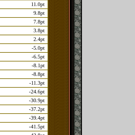
11.0pt
9.8pt
7.8pt
3.8pt
2.4pt
-5.0pt
-6.5pt
-8.1pt
-8.8pt
-11.3pt
-24.6pt
-30.9pt
-37.2pt
-39.4pt
-41.5pt