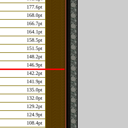
177.6pt
168.0pt
166.7pt
164.1pt
158.5pt
151.5pt
148.2pt
146.9pt
142.2pt
141.9pt
135.0pt
132.0pt
129.2pt
124.9pt
108.4pt