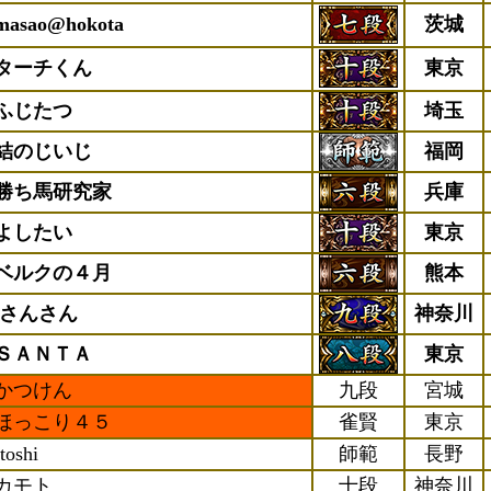
masao@hokota
茨城
ターチくん
東京
ふじたつ
埼玉
結のじいじ
福岡
勝ち馬研究家
兵庫
よしたい
東京
ベルクの４月
熊本
iさんさん
神奈川
ＳＡＮＴＡ
東京
かつけん
九段
宮城
ほっこり４５
雀賢
東京
ftoshi
師範
長野
カモト
十段
神奈川