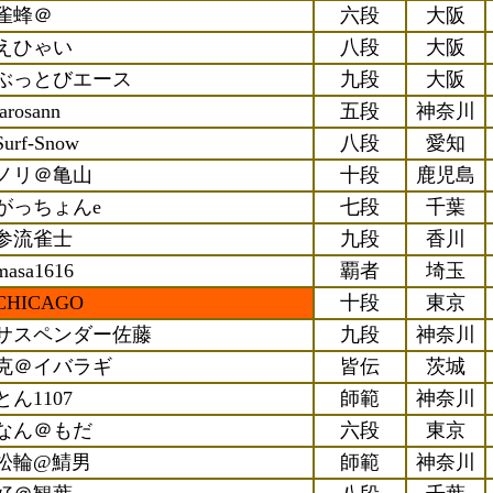
雀蜂＠
六段
大阪
えひゃい
八段
大阪
ぶっとびエース
九段
大阪
tarosann
五段
神奈川
Surf-Snow
八段
愛知
ノリ＠亀山
十段
鹿児島
がっちょんe
七段
千葉
参流雀士
九段
香川
masa1616
覇者
埼玉
CHICAGO
十段
東京
サスペンダー佐藤
九段
神奈川
克＠イバラギ
皆伝
茨城
とん1107
師範
神奈川
なん＠もだ
六段
東京
松輪@鯖男
師範
神奈川