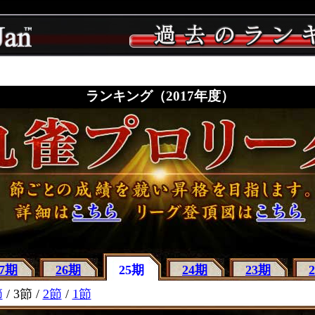
ランキング（2017年度）
27期
26期
25期
24期
23期
節
/ 3節 /
2節
/
1節