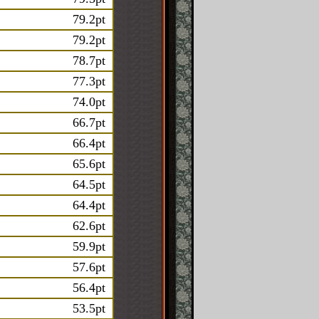
79.2pt
79.2pt
78.7pt
77.3pt
74.0pt
66.7pt
66.4pt
65.6pt
64.5pt
64.4pt
62.6pt
59.9pt
57.6pt
56.4pt
53.5pt