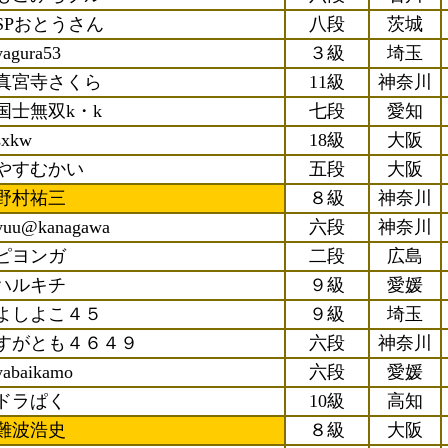
SPおとうさん
八段
茨城
yagura53
３級
埼玉
真宮寺さくら
11級
神奈川
国士無双k・k
七段
愛知
sxkw
18級
大阪
やすむかい
五段
大阪
野村祐三
８級
神奈川
yuu@kanagawa
六段
神奈川
ピヨンガ
二段
広島
ハルキチ
９級
愛媛
よしよこ４５
９級
埼玉
すがとも４６４９
六段
神奈川
yabaikamo
六段
愛媛
ドラぱく
10級
高知
難波浩史
８級
大阪