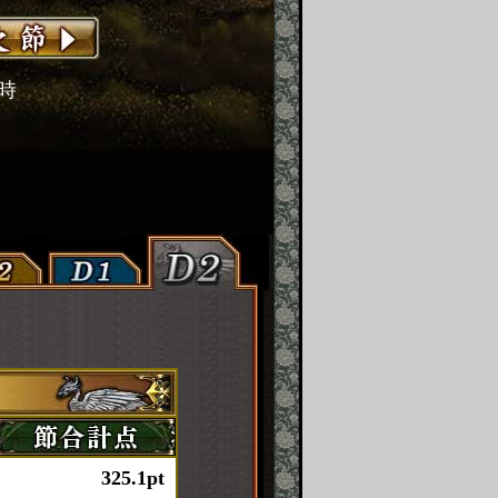
2時
325.1pt