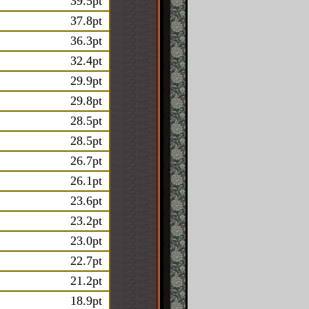
39.5pt
37.8pt
36.3pt
32.4pt
29.9pt
29.8pt
28.5pt
28.5pt
26.7pt
26.1pt
23.6pt
23.2pt
23.0pt
22.7pt
21.2pt
18.9pt