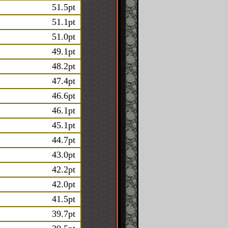
51.5pt
51.1pt
51.0pt
49.1pt
48.2pt
47.4pt
46.6pt
46.1pt
45.1pt
44.7pt
43.0pt
42.2pt
42.0pt
41.5pt
39.7pt