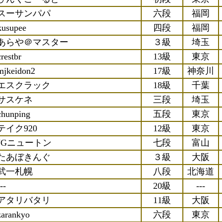
スーサンパパ
六段
福岡
kusupee
四段
福岡
あらや＠マスター
３級
埼玉
crestbr
13級
東京
mjkeidon2
17級
神奈川
エスクラック
18級
千葉
サスケネ
三段
埼玉
chunping
五段
東京
テイク920
12級
東京
JGニュートン
七段
富山
たあぼきんぐ
３級
大阪
武一札幌
八段
北海道
--
20級
---
アタリバタリ
11級
大阪
zarankyo
六段
東京