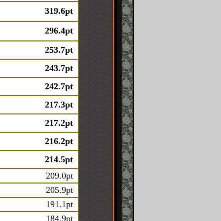
319.6pt
296.4pt
253.7pt
243.7pt
242.7pt
217.3pt
217.2pt
216.2pt
214.5pt
209.0pt
205.9pt
191.1pt
184.9pt