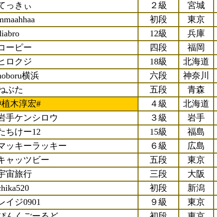
てっきぃ
２級
宮城
mmaahhaa
初段
東京
diabro
12級
兵庫
コーピー
四段
福岡
ヒロクジ
18級
北海道
noboru横浜
六段
神奈川
ねぶた
五段
青森
#植木淳宏#
４級
北海道
岩手ケンシロウ
３級
岩手
たちけー12
15級
福島
マッキーラッキー
６級
広島
キャッツビー
五段
東京
宇宙旅行
三段
大阪
chika520
初段
新潟
レイジ0901
９級
東京
ぴんくごーるど
初段
東京