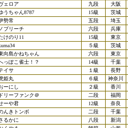
ヴェロア
九段
大阪
ゆうちゃん8787
15級
茨城
伊勢常
五段
埼玉
ノブリーチ
六段
兵庫
たけのり11
15級
東京
kuma34
５級
茨城
東向島かねちゃん
六段
東京
へっぽこ雀士！？
14級
千葉
テイサ
１級
長野
虎姫丸
６級
神奈川
おーにし
２級
香川
ドリーファンク＠
二段
福岡
せーや君
12級
奈良
のんきトンボ
二段
千葉
さるかに
八段
新潟