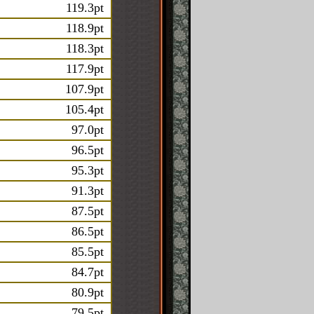
119.3pt
118.9pt
118.3pt
117.9pt
107.9pt
105.4pt
97.0pt
96.5pt
95.3pt
91.3pt
87.5pt
86.5pt
85.5pt
84.7pt
80.9pt
79.5pt