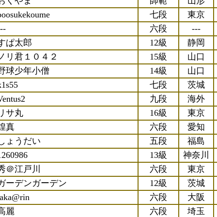
おくやま
師範
山形
boosukekoume
七段
東京
--
六段
---
すぱ太郎
12級
静岡
ノリ君１０４２
15級
山口
野球少年小僧
14級
山口
k1s55
七段
茨城
Ventus2
九段
海外
リサ丸
16級
東京
煌真
六段
愛知
しょうだい
五段
福島
1260986
13級
神奈川
秀＠江戸川
六段
東京
ガーデンガーデン
12級
茨城
taka@rin
六段
大阪
高麗
六段
埼玉