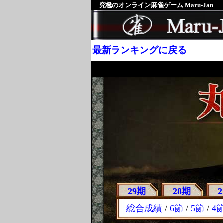
究極のオンライン麻雀ゲーム Maru-Jan
最新ランキングに戻る
29期
28期
総合成績
/
6節
/
5節
/
4