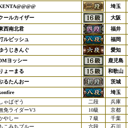
KENTA@@@@
埼玉
クールカイザー
大阪
東西南北君
福井
打ルビッシュ
福岡
ゆうじきんぐ
愛知
DMヨッシー
鹿児島
りょーまる
和歌山
ぶるたんおー
茨城
konfire
埼玉
しゃばぞう
二段
兵庫
無免ライダーV3
10級
京都
かやしー
７級
千葉
もこみちブルー
六段
石川