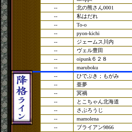
--
北の熊さん0001
--
私はだれ
--
To-o
--
pyon-kichi
--
ジェームス川内
--
ヴェル豊田
--
oipunk６２８
--
maruboku
--
ひでぶき；もがみ
--
亜夢
--
冥禍
--
とこちゃん北海道
--
さぶろうじ
--
mamolena
--
ブライアン9866