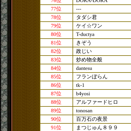
76位
DORA-DORA
77位
---
78位
タダシ君
79位
ケイ☆ワン
80位
T-ductya
81位
きぞう
82位
政じい
83位
炒め物全般
84位
dantesu
85位
フランぼらん
86位
tk-1
87位
b4yosi
88位
アルファードヒロ
89位
tonosan
90位
百万石の夜景
91位
まつじゅん８９９