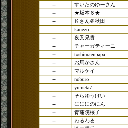
--
すいたのゆーさん
--
★坂本６★
--
Ｋさん＠秋田
--
kanezo
--
夜叉兄貴
--
チャーガティーニ
--
toshimaenpapa
--
お馬かさん
--
マルケイ
--
noburo
--
yumeta7
--
そらゆうけい
--
にににのにん
--
青蓮院桜子
--
わるわる