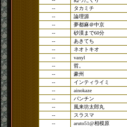
--
ぬったくり
--
タカミチ
--
論理源
--
夢都麻＠中京
--
砂漠まで60分
--
あきてち
--
ネオトキオ
--
vanyl
--
哲。
--
豪州
--
インティライミ
--
ainokaze
--
パンチン
--
風来坊太郎丸
--
スラスマ
--
aruto51@相模原