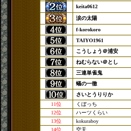
keita0612
涙の太陽
f-korokoro
TAIYO1961
こうしょう＠浦安
ねむらない＠とし
三連単雀鬼
蟻の一徹
さいとうりりか
11位
くぼっち
12位
ハーツくらい
13位
kokuraboy
14位
空天