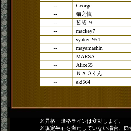
--
George
--
猫之慎
--
哲哉19
--
mackey7
--
syakei1954
--
mayamashin
--
MARSA
--
Alice55
--
ＮＡＯくん
--
aki564
昇格・降格ラインは変動します。
規定半荘を満たしていない場合、節