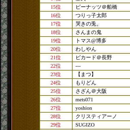
15位
ピーナッツ＠船橋
16位
つりっ子太郎
17位
哭きの兎。
18位
さんまの鬼
19位
トマス@博多
20位
わしやん
21位
ピカード＠長野
22位
---
23位
【まつ】
24位
もりどん
25位
さざん＠大阪
26位
mets071
27位
yoshion
28位
クリスティアーノ
29位
SUGIZO