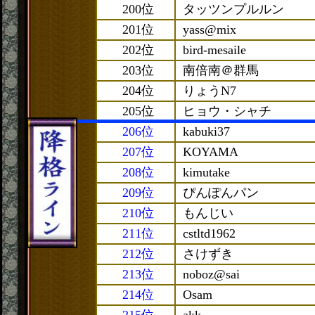
200位
タッツンプルルン
201位
yass@mix
202位
bird-mesaile
203位
南倍南＠群馬
204位
りょうN7
205位
ヒョウ・シャチ
206位
kabuki37
207位
KOYAMA
208位
kimutake
209位
ぴんぽんパン
210位
もんじい
211位
cstltd1962
212位
さけずき
213位
noboz@sai
214位
Osam