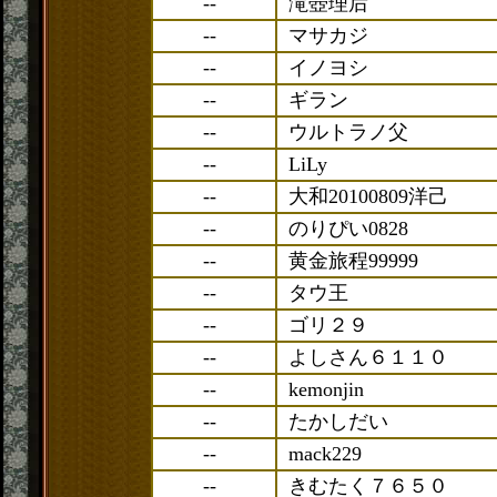
--
滝壺理后
--
マサカジ
--
イノヨシ
--
ギラン
--
ウルトラノ父
--
LiLy
--
大和20100809洋己
--
のりぴい0828
--
黄金旅程99999
--
タウ王
--
ゴリ２９
--
よしさん６１１０
--
kemonjin
--
たかしだい
--
mack229
--
きむたく７６５０