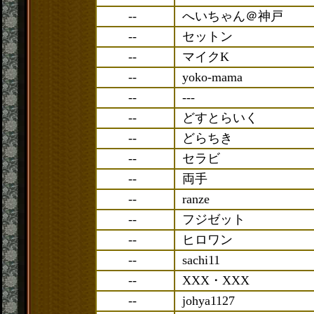
--
へいちゃん＠神戸
--
セットン
--
マイクK
--
yoko-mama
--
---
--
どすとらいく
--
どらちき
--
セラビ
--
両手
--
ranze
--
フジゼット
--
ヒロワン
--
sachi11
--
XXX・XXX
--
johya1127