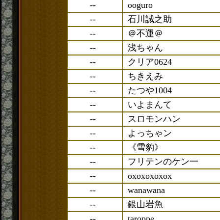
--
ooguro
--
石川誠之助
--
＠不運＠
--
浅ちゃん
--
クリア0624
--
ちきえみ
--
たつや1004
--
いよまんて
--
スロモンハン
--
よっちゃン
--
《雪豹》
--
フリテンのケン一
--
oxoxoxoxox
--
wanawana
--
銀山岩魚
--
taroppe