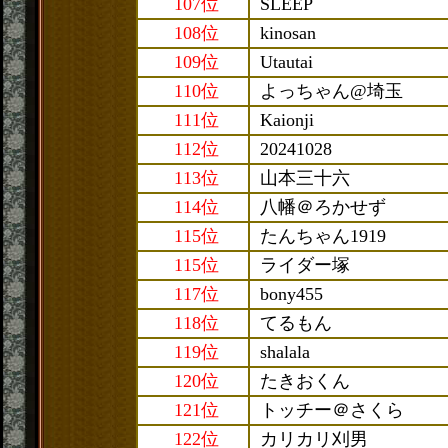
107位
SLEEP
108位
kinosan
109位
Utautai
110位
よっちゃん@埼玉
111位
Kaionji
112位
20241028
113位
山本三十六
114位
八幡＠ろかせず
115位
たんちゃん1919
115位
ライダー塚
117位
bony455
118位
てるもん
119位
shalala
120位
たきおくん
121位
トッチー＠さくら
122位
カリカリ刈男