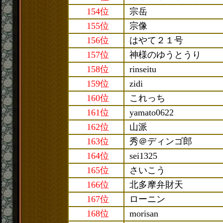
154位
宗岳
155位
宗像
156位
はやて２１号
157位
神様のゆうとうり
158位
rinseitu
159位
zidi
160位
これっち
161位
yamato0622
162位
山派
163位
秀＠ディンゴ郎
164位
sei1325
165位
さいこう
166位
北多摩弁財天
167位
ローニン
168位
morisan