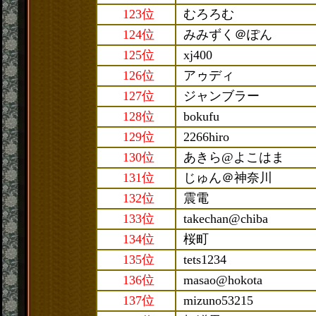
123位
むろろむ
124位
みみずく＠ぽん
125位
xj400
126位
アゥディ
127位
ジャンブラー
128位
bokufu
129位
2266hiro
130位
あきら@よこはま
131位
じゅん＠神奈川
132位
震電
133位
takechan@chiba
134位
桜町
135位
tets1234
136位
masao@hokota
137位
mizuno53215