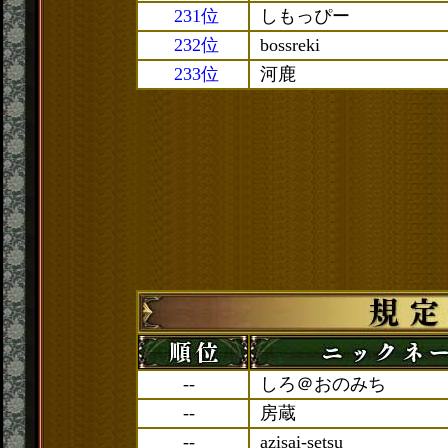
231位
しもっぴー
232位
bossreki
233位
河鹿
--
しろ＠おのみち
--
房蔵
--
azisai-setsu