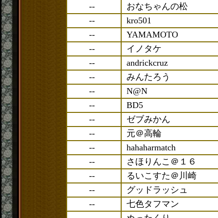
--
おなちゃんの松
--
kro501
--
YAMAMOTO
--
イノタケ
--
andrickcruz
--
みんたろう
--
N@N
--
BD5
--
ゼブみかん
--
元＠高輪
--
hahaharmatch
--
さほりんこ＠１６
--
るいこすた＠川崎
--
グッドラッシュ
--
七色タフマン