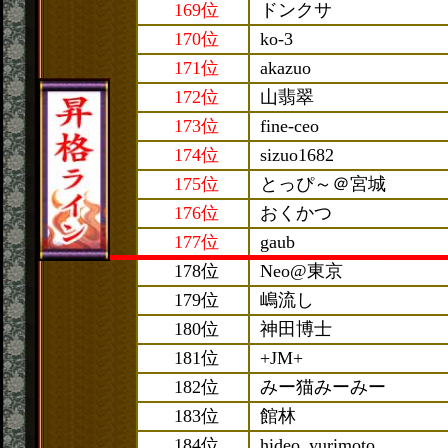
169位
ドンクサ
170位
ko-3
171位
akazuo
172位
山翡翠
173位
fine-ceo
174位
sizuo1682
175位
とっぴ～＠宮城
176位
おくかつ
177位
gaub
178位
Neo@東京
179位
嶋流し
180位
神田博士
181位
+JM+
182位
みー猫みーみー
183位
館林
184位
hideo_yurimoto