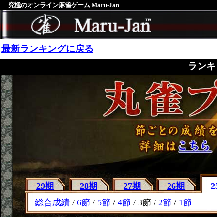
究極のオンライン麻雀ゲーム Maru-Jan
最新ランキングに戻る
ランキ
29期
28期
27期
26期
2
総合成績
/
6節
/
5節
/
4節
/ 3節 /
2節
/
1節