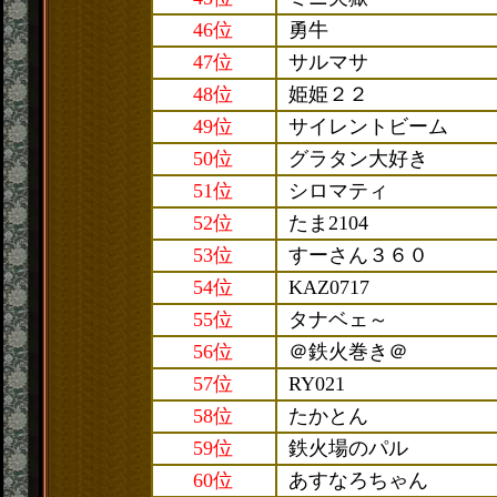
46位
勇牛
47位
サルマサ
48位
姫姫２２
49位
サイレントビーム
50位
グラタン大好き
51位
シロマティ
52位
たま2104
53位
すーさん３６０
54位
KAZ0717
55位
タナベェ～
56位
＠鉄火巻き＠
57位
RY021
58位
たかとん
59位
鉄火場のパル
60位
あすなろちゃん