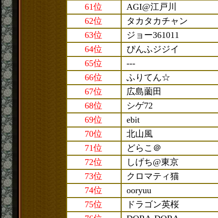
61位
AGI@江戸川
62位
タカタカチャン
63位
ジョー361011
64位
ぴんふジジイ
65位
---
66位
ふりてん☆
67位
広島薗田
68位
シゲ72
69位
ebit
70位
北山風
71位
どらこ＠
72位
しげち@東京
73位
クロマティ猫
74位
ooryuu
75位
ドラゴン英桜