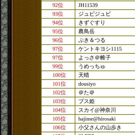
92位
JH11539
93位
ジュビジュビ
94位
きずぐすり
95位
農鳥岳
96位
ぷき＆つる
97位
ケントキヨシ1115
97位
よっさ＠帷子
99位
うめっちゅ
100位
天晴
101位
dousiyo
102位
＠た＠
103位
ブス姫
104位
スカイ@神奈川
105位
hajime@hirosaki
106位
小父さんの山歩き