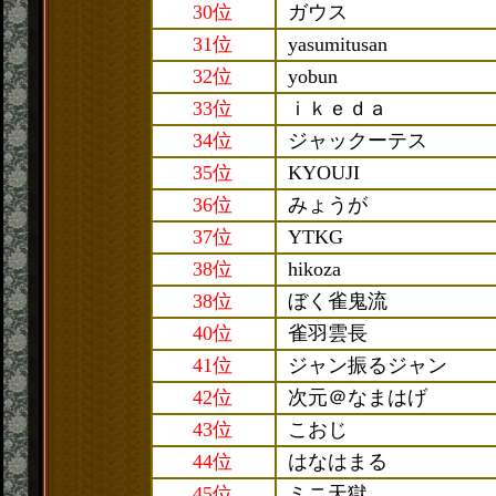
30位
ガウス
31位
yasumitusan
32位
yobun
33位
ｉｋｅｄａ
34位
ジャックーテス
35位
KYOUJI
36位
みょうが
37位
YTKG
38位
hikoza
38位
ぼく雀鬼流
40位
雀羽雲長
41位
ジャン振るジャン
42位
次元＠なまはげ
43位
こおじ
44位
はなはまる
45位
ミニ天獄