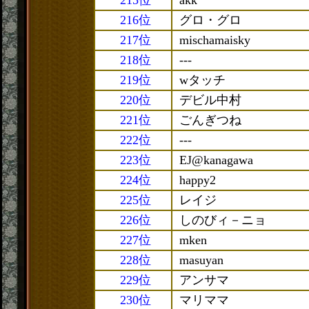
215位
akk
216位
グロ・グロ
217位
mischamaisky
218位
---
219位
wタッチ
220位
デビル中村
221位
ごんぎつね
222位
---
223位
EJ@kanagawa
224位
happy2
225位
レイジ
226位
しのびィ－ニョ
227位
mken
228位
masuyan
229位
アンサマ
230位
マリママ