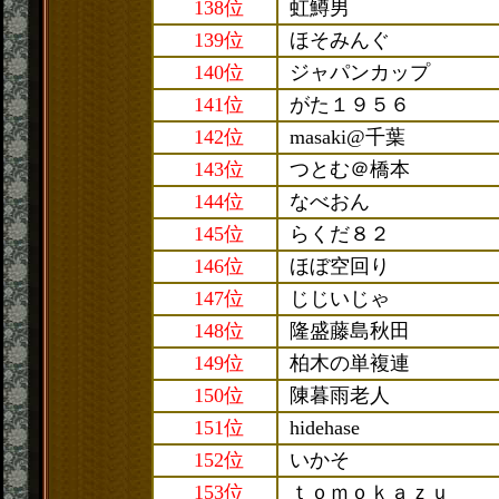
138位
虹鱒男
139位
ほそみんぐ
140位
ジャパンカップ
141位
がた１９５６
142位
masaki@千葉
143位
つとむ＠橋本
144位
なべおん
145位
らくだ８２
146位
ほぼ空回り
147位
じじいじゃ
148位
隆盛藤島秋田
149位
柏木の単複連
150位
陳暮雨老人
151位
hidehase
152位
いかそ
153位
ｔｏｍｏｋａｚｕ