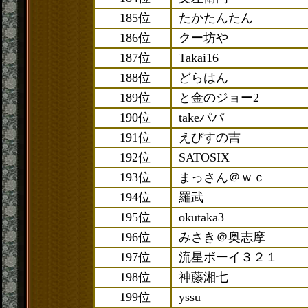
185位
たかたんたん
186位
クー坊や
187位
Takai16
188位
どらはん
189位
と金のジョー2
190位
takeパパ
191位
えびすの吉
192位
SATOSIX
193位
まっさん＠ｗｃ
194位
羅武
195位
okutaka3
196位
みさき＠奥志摩
197位
流星ボーイ３２１
198位
神藤湘七
199位
yssu