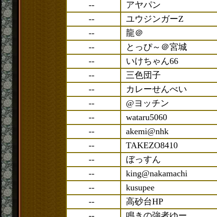
--
アヤパン
--
ユウジンガーZ
--
龍＠
--
とっぴ～＠宮城
--
いけちゃん66
--
三色団子
--
カレーせんべい
--
@ヨッチン
--
wataru5060
--
akemi@nhk
--
TAKEZO8410
--
ぼっすん
--
king@nakamachi
--
kusupee
--
高砂台HP
--
鳴きの強者ゆー