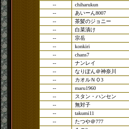
--
chiharukun
--
あいーん8007
--
茶髪のジョニー
--
白菜漬け
--
宗岳
--
konkiri
--
chans7
--
ナンレイ
--
なりぽん＠神奈川
--
カオルＮＯ3
--
maru1960
--
スタン・ハンセン
--
無対子
--
takumi11
--
たつや＠777