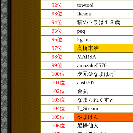
92位
towtool
93位
ikesok
94位
猫のトラは１８歳
95位
peq
96位
kg-ms
97位
高橋末治
98位
MARSA
99位
amazake5570
100位
次元＠なまはげ
101位
aas0707
102位
金弘
103位
なまらねくすと
104位
T_Stream
105位
やまけん
106位
船橋仙人