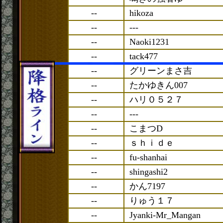
--
hikoza
--
---
--
Naoki1231
--
tack477
--
グリーンまさ吉
--
たかゆきん007
--
ハリ０５２７
--
---
--
こまつD
--
ｓｈｉｄｅ
--
fu-shanhai
--
shingashi2
--
かん7197
--
りゅう１７
--
Jyanki-Mr_Mangan