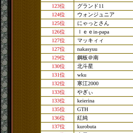
123位
グランド11
124位
ウォンジュニア
125位
にゃっとさん
126位
ｌｅｅin-papa
127位
マッキィィ
127位
nakasyuu
129位
鋼板＠南
130位
北斗星
131位
wku
132位
寒江2000
133位
やぎぃ
133位
keierina
135位
GTH
136位
紅純
137位
kurobuta