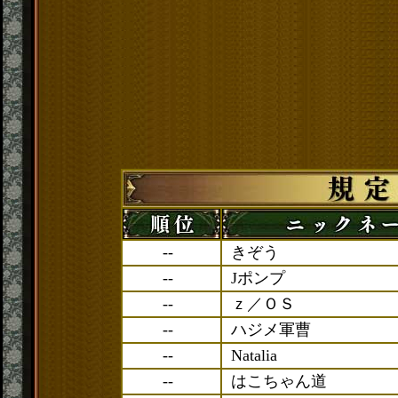
--
きぞう
--
Jポンプ
--
ｚ／ＯＳ
--
ハジメ軍曹
--
Natalia
--
はこちゃん道