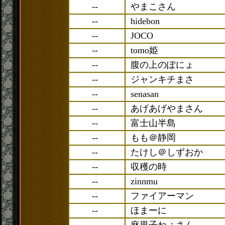
--
やまこさん
--
hidebon
--
JOCO
--
tomo姫
--
腹の上のぽにょ
--
ジャンキチまさ
--
senasan
--
あげあげやまさん
--
富士山半島
--
もも＠静岡
--
たけし＠しずおか
--
収穫の時
--
zinnmu
--
ファイアーマン
--
ほまーに