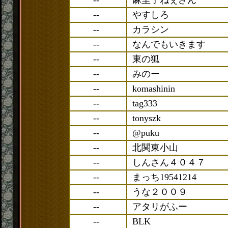
--
麻里子ねぇさん
--
やすしろ
--
カラシン
--
なんでもいきます
--
東の狐
--
みのー
--
komashinin
--
tag333
--
tonyszk
--
@puku
--
北関東小山
--
しんさん４０４７
--
まっち19541214
--
うな２００９
--
アタリがふー
--
BLK