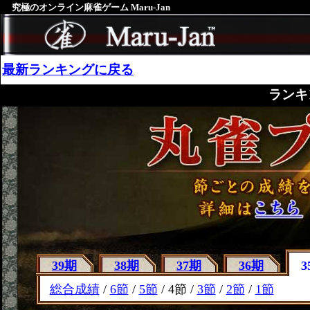
究極のオンライン麻雀ゲーム Maru-Jan
最新ランキングに戻る
ランキ
39期
38期
37期
36期
3
総合成績
/
6節
/
5節
/ 4節 /
3節
/
2節
/
1節