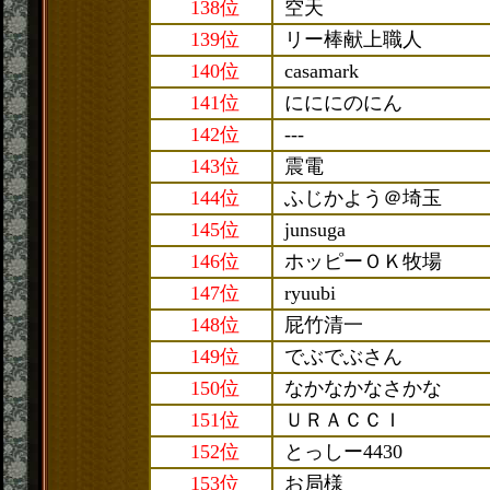
138位
空天
139位
リー棒献上職人
140位
casamark
141位
にににのにん
142位
---
143位
震電
144位
ふじかよう＠埼玉
145位
junsuga
146位
ホッピーＯＫ牧場
147位
ryuubi
148位
屁竹清一
149位
でぶでぶさん
150位
なかなかなさかな
151位
ＵＲＡＣＣＩ
152位
とっしー4430
153位
お局様