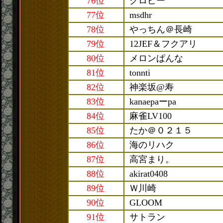
76位
クロピー
77位
msdhr
78位
やっちん＠長崎
79位
12JEF＆フクアリ
80位
メロンぱんな
81位
tonnti
82位
神楽坂@寿
83位
kanaepaーpa
84位
麻雀LV100
85位
たか＠０２１５
86位
海のリハク
87位
高宮まり。
88位
akirat0408
89位
Ｗ川崎
90位
GLOOM
91位
サトラン