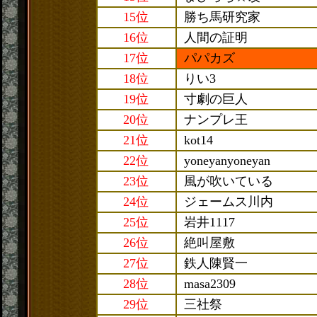
15位
勝ち馬研究家
16位
人間の証明
17位
パパカズ
18位
りい3
19位
寸劇の巨人
20位
ナンプレ王
21位
kot14
22位
yoneyanyoneyan
23位
風が吹いている
24位
ジェームス川内
25位
岩井1117
26位
絶叫屋敷
27位
鉄人陳賢一
28位
masa2309
29位
三社祭