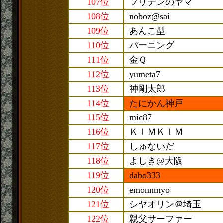
107位
フリテンのヤマ
108位
noboz@sai
109位
あんこ型
110位
バーニング
111位
金Ｑ
112位
yumeta7
113位
神剛太郎
114位
たにかん神戸
115位
mic87
116位
ＫＩＭＫＩＭ
117位
しゅないだ
118位
よしき@大阪
119位
dabo333
120位
emonnmyo
121位
シヤオリン＠埼玉
122位
親父サーファー