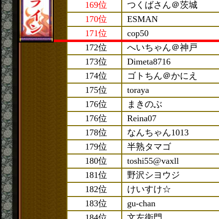
169位
つくばさん＠茨城
170位
ESMAN
171位
cop50
172位
へいちゃん＠神戸
173位
Dimeta8716
174位
ゴトちん＠かにえ
175位
toraya
176位
まきのぶ
176位
Reina07
178位
なんちゃん1013
179位
半熟タマゴ
180位
toshi55@vaxll
181位
野沢シヨウジ
182位
けいすけ☆
183位
gu-chan
184位
文左衛門