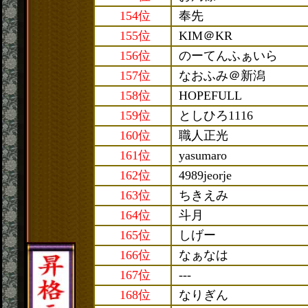
154位
奉先
155位
KIM＠KR
156位
のーてんふぁいら
157位
なおふみ＠新潟
158位
HOPEFULL
159位
としひろ1116
160位
職人正光
161位
yasumaro
162位
4989jeorje
163位
ちきえみ
164位
斗月
165位
しげー
166位
なぁなは
167位
---
168位
なりぎん