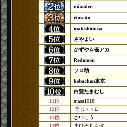
minaden
rinseitu
makishimasa
さやまい
かずや☆雀アカ
Redmoon
ソロ助
kobachan東京
白髪たまむし
11位
masa1018
12位
でぶトトロ
13位
さいこう
13位
まひろち☆改