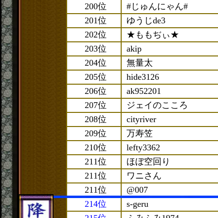
200位
#じゅんにゃん#
201位
ゆうじde3
202位
★ももぢぃ★
203位
akip
204位
無量太
205位
hide3126
206位
ak952201
207位
ジェイのこころ
208位
cityriver
209位
万寿笠
210位
lefty3362
211位
ほぼ空回り
211位
ワニさん
211位
@007
214位
s-geru