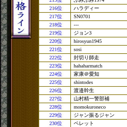
215位
ふみふみ1974
216位
ハラディー
217位
SN0701
218位
---
219位
ジョン3
220位
hirosyun1945
221位
sosi
222位
封切り師走
223位
hahaharmatch
224位
家康＠愛知
225位
shintodes
226位
渡邉幹生
227位
山村精一警部補
228位
momokuroneco
229位
ジャン振るジャン
230位
ペレット