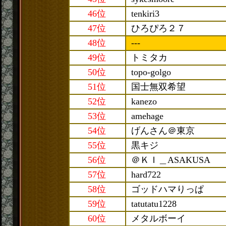
46位
tenkiri3
47位
ひろぴろ２７
48位
---
49位
トミタカ
50位
topo-golgo
51位
国士無双希望
52位
kanezo
53位
amehage
54位
げんさん＠東京
55位
黒キジ
56位
＠ＫＩ＿ASAKUSA
57位
hard722
58位
ゴッドハマりっぱ
59位
tatutatu1228
60位
メタルボーイ