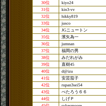
30位
kiyo24
31位
kin3-vv
32位
hikky819
33位
jusco
34位
JGニュートン
35位
濱矢為一
36位
jumnan
37位
福岡の男
38位
みだれがみ
39位
直樹45
40位
d@izu
41位
安芸茄子
42位
rupan3sei54
43位
べたろう６６
44位
しげＰ
45位
sykesmoore