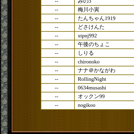
--
みの3
--
梅川小寅
--
たんちゃん1919
--
どさけんた
--
xtpnj992
--
午後のちょこ
--
しりる
--
chironoko
--
ナナ＠かながわ
--
RollingNight
--
0634musashi
--
オックン99
--
nogikoo