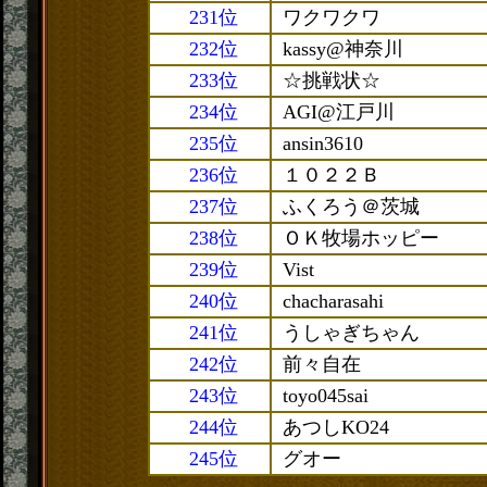
231位
ワクワクワ
232位
kassy@神奈川
233位
☆挑戦状☆
234位
AGI@江戸川
235位
ansin3610
236位
１０２２Ｂ
237位
ふくろう＠茨城
238位
ＯＫ牧場ホッピー
239位
Vist
240位
chacharasahi
241位
うしゃぎちゃん
242位
前々自在
243位
toyo045sai
244位
あつしKO24
245位
グオー