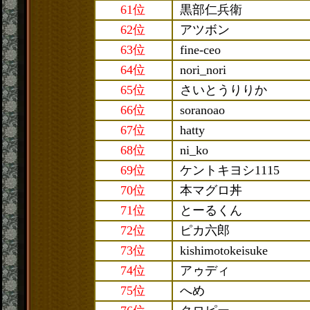
61位
黒部仁兵衛
62位
アツボン
63位
fine-ceo
64位
nori_nori
65位
さいとうりりか
66位
soranoao
67位
hatty
68位
ni_ko
69位
ケントキヨシ1115
70位
本マグロ丼
71位
とーるくん
72位
ピカ六郎
73位
kishimotokeisuke
74位
アゥディ
75位
へめ