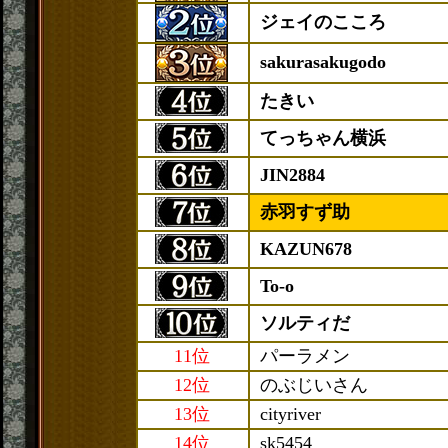
ジェイのこころ
sakurasakugodo
たきい
てっちゃん横浜
JIN2884
赤羽すず助
KAZUN678
To-o
ソルティだ
11位
パーラメン
12位
のぶじいさん
13位
cityriver
14位
sk5454