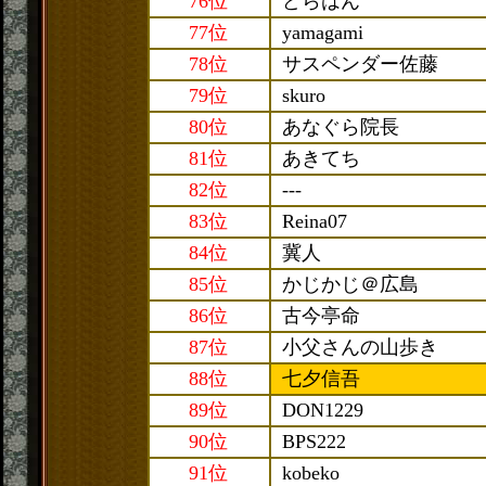
76位
どらはん
77位
yamagami
78位
サスペンダー佐藤
79位
skuro
80位
あなぐら院長
81位
あきてち
82位
---
83位
Reina07
84位
冀人
85位
かじかじ＠広島
86位
古今亭命
87位
小父さんの山歩き
88位
七夕信吾
89位
DON1229
90位
BPS222
91位
kobeko