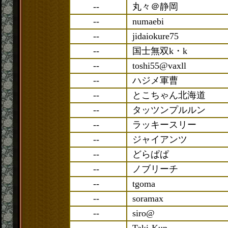
--
丸々＠静岡
--
numaebi
--
jidaiokure75
--
国士無双k・k
--
toshi55@vaxll
--
ハジメ軍曹
--
とこちゃん北海道
--
タッツンプルルン
--
ラッキースリー
--
ジャイアンツ
--
どらぱぱ
--
ノブリーチ
--
tgoma
--
soramax
--
siro@