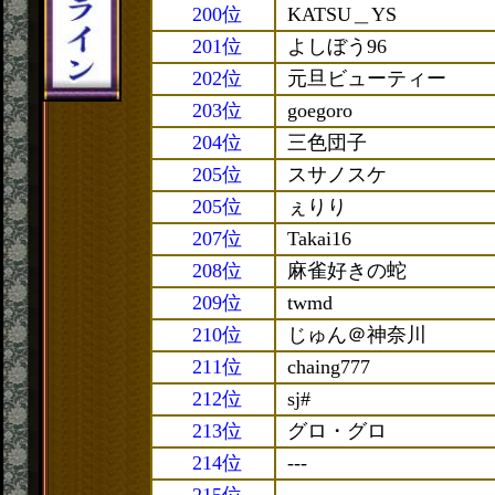
200位
KATSU＿YS
201位
よしぼう96
202位
元旦ビューティー
203位
goegoro
204位
三色団子
205位
スサノスケ
205位
ぇりり
207位
Takai16
208位
麻雀好きの蛇
209位
twmd
210位
じゅん＠神奈川
211位
chaing777
212位
sj#
213位
グロ・グロ
214位
---