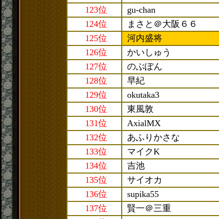
123位
gu-chan
124位
まさと＠大阪６６
125位
河内盛将
126位
かいしゅう
127位
のぶぽん
128位
早紀
129位
okutaka3
130位
東風敦
131位
AxialMX
132位
あふりかさな
133位
マイクK
134位
吉池
135位
サイオカ
136位
supika55
137位
賢一＠三重