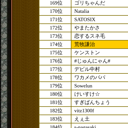
169位
ゴリちゃんだ
170位
Natalia
171位
SATOSIX
172位
やまたかさ
173位
恋するスネ毛
174位
荒牧謙治
175位
ケンストン
176位
#じゅんにゃん#
177位
デビル中村
178位
ワカメのパパ
179位
Sowelun
180位
けいすけ☆
181位
すぎばんちょう
182位
vitz1300f
183位
えぇ土
184位
s-nagasaki