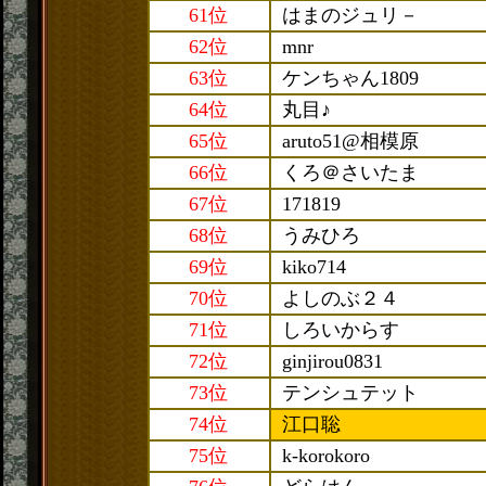
61位
はまのジュリ－
62位
mnr
63位
ケンちゃん1809
64位
丸目♪
65位
aruto51@相模原
66位
くろ＠さいたま
67位
171819
68位
うみひろ
69位
kiko714
70位
よしのぶ２４
71位
しろいからす
72位
ginjirou0831
73位
テンシュテット
74位
江口聡
75位
k-korokoro