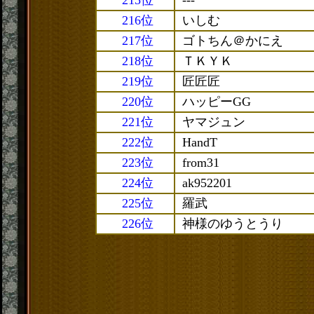
215位
---
216位
いしむ
217位
ゴトちん＠かにえ
218位
ＴＫＹＫ
219位
匠匠匠
220位
ハッピーGG
221位
ヤマジュン
222位
HandT
223位
from31
224位
ak952201
225位
羅武
226位
神様のゆうとうり