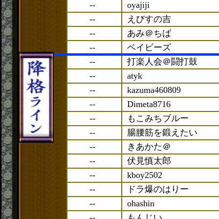
--
oyajiji
--
えびすの吉
--
あみ＠ちば
--
ベイビーズ
--
打楽人会＠闘打鼓
--
atyk
--
kazuma460809
--
Dimeta8716
--
もこみちブルー
--
腸腰筋を鍛えたい
--
きあかた＠
--
伏見慎太郎
--
kboy2502
--
ドラ爆のはりー
--
ohashin
--
もんじい