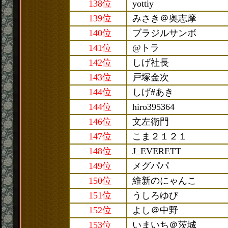
138位
yottiy
139位
みさき＠奥志摩
140位
ブラジルサンボ
141位
@トラ
142位
しげ社長
143位
戸塚金次
144位
しげ#あき
144位
hiro395364
146位
文左衛門
147位
こま２１２１
148位
J_EVERETT
149位
メグパパ
150位
維新のにゃんこ
151位
うしろゆび
152位
よし＠中野
153位
いまいち＠茨城