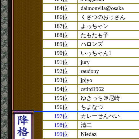
184位
daimonvila@osaka
186位
くさつのおっさん
187位
よっちゃン
188位
たもたも子
189位
ハロンズ
190位
いっちゃん1
191位
jury
192位
raudony
193位
jpjyo
194位
cstltd1962
195位
ゆきっち＠尼崎
196位
ちまなつ
197位
カレーせんべい
198位
清二
199位
Niedaz