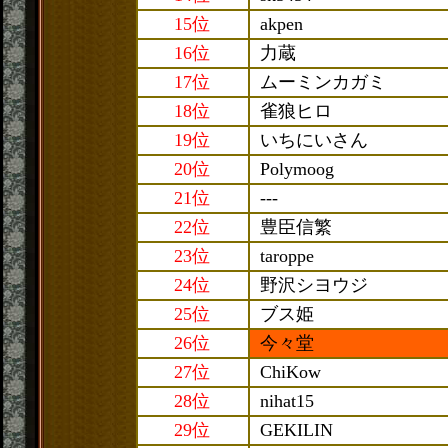
15位
akpen
16位
力蔵
17位
ムーミンカガミ
18位
雀狼ヒロ
19位
いちにいさん
20位
Polymoog
21位
---
22位
豊臣信繁
23位
taroppe
24位
野沢シヨウジ
25位
ブス姫
26位
今々堂
27位
ChiKow
28位
nihat15
29位
GEKILIN