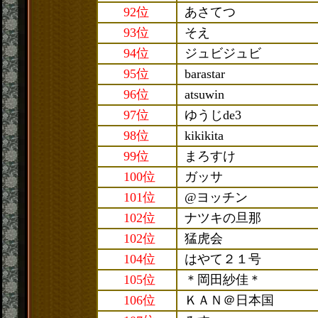
92位
あさてつ
93位
そえ
94位
ジュビジュビ
95位
barastar
96位
atsuwin
97位
ゆうじde3
98位
kikikita
99位
まろすけ
100位
ガッサ
101位
@ヨッチン
102位
ナツキの旦那
102位
猛虎会
104位
はやて２１号
105位
＊岡田紗佳＊
106位
ＫＡＮ＠日本国