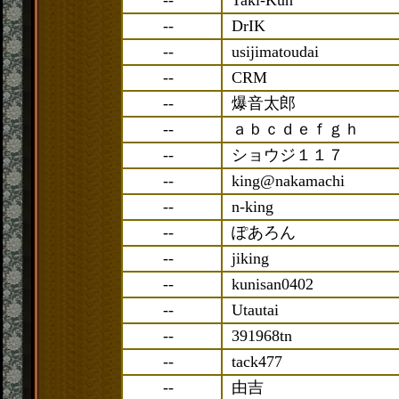
--
Taki-Kun
--
DrIK
--
usijimatoudai
--
CRM
--
爆音太郎
--
ａｂｃｄｅｆｇｈ
--
ショウジ１１７
--
king@nakamachi
--
n-king
--
ぽあろん
--
jiking
--
kunisan0402
--
Utautai
--
391968tn
--
tack477
--
由吉