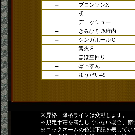
--
ブロンソンX
--
初
--
デニッシュー
--
きみひろ＠稚内
--
シンガポールＱ
--
篝火８
--
ほぼ空回り
--
ぼっすん
--
ゆうだい49
昇格・降格ラインは変動します。
規定半荘を満たしていない場合、節
ニックネームの色は下記を表してい