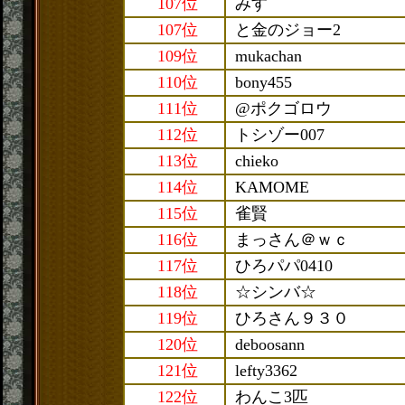
107位
みす
107位
と金のジョー2
109位
mukachan
110位
bony455
111位
@ポクゴロウ
112位
トシゾー007
113位
chieko
114位
KAMOME
115位
雀賢
116位
まっさん＠ｗｃ
117位
ひろパパ0410
118位
☆シンバ☆
119位
ひろさん９３０
120位
deboosann
121位
lefty3362
122位
わんこ3匹