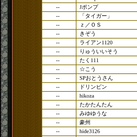
--
Jポンプ
--
「タイガー」
--
ｚ／ＯＳ
--
きぞう
--
ライアン1120
--
りゅういいそう
--
たく111
--
☆こう
--
SPおとうさん
--
ドリンピン
--
hikoza
--
たかたんたん
--
みゆゆうな
--
豪州
--
hide3126