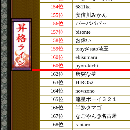
154位
6811ka
155位
安倍川みかん
156位
バーバパパ～
157位
bisonte
158位
お偉い
159位
tony@sato埼玉
160位
ebisumaru
160位
pyon-kichi
162位
唐突な夢
163位
HIRO52
164位
nowzono
165位
流星ボーイ３２１
166位
半熟タマゴ
167位
なごやん@名古屋
168位
rantaro