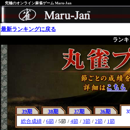
究極のオンライン麻雀ゲーム Maru-Jan
最新ランキングに戻る
ランキ
39期
38期
37期
36期
3
総合成績
/
6節
/ 5節 /
4節
/
3節
/
2節
/
1節