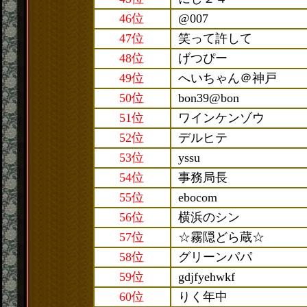
46位
@007
47位
笑って許して
48位
げつぴー
49位
へいちゃん＠神戸
50位
bon39@bon
51位
ワインケンゾウ
52位
デルヒテ
53位
yssu
54位
事務局長
55位
ebocom
56位
横浜のシン
57位
☆霧隠どら蔵☆
58位
グリーンパパ
59位
gdjfyehwkf
60位
りく年中