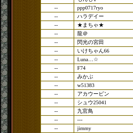
--
ppp0717ryo
--
ハラデイー
--
★まちゃ★
--
龍＠
--
閃光の宮田
--
いけちゃん66
--
Luna…☆
--
F74
--
みかぶ
--
w51383
--
アカウーピン
--
シュウ25041
--
九官鳥
--
---
--
jimmy