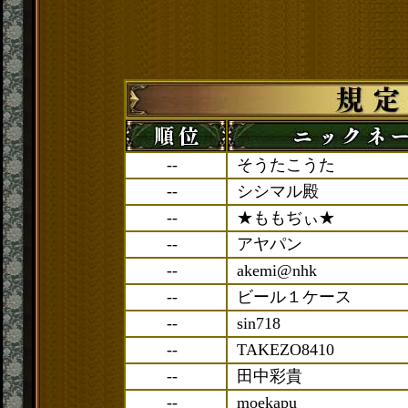
--
そうたこうた
--
シシマル殿
--
★ももぢぃ★
--
アヤパン
--
akemi@nhk
--
ビール１ケース
--
sin718
--
TAKEZO8410
--
田中彩貴
--
moekapu