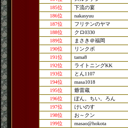
185位
下流の宴
186位
nakasyuu
187位
フリテンのヤマ
188位
クロ0330
189位
まさき＠福岡
190位
リンクボ
191位
tama8
192位
ライトニングKK
193位
とん1107
194位
masa1018
195位
爺雷蔵
196位
ぽん。ちい。ろん
197位
けいのす
198位
お～クン
199位
masao@hokota