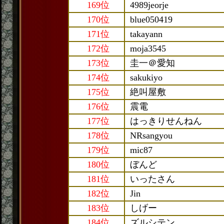
169位
4989jeorje
170位
blue050419
171位
takayann
172位
moja3545
173位
圭一＠愛知
174位
sakukiyo
175位
絶叫屋敷
176位
震電
177位
はっきりせんねん
178位
NRsangyou
179位
mic87
180位
ぼんど
181位
いったさん
182位
Jin
183位
しげー
184位
ズルシテン