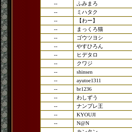
--
ふみまろ
--
ミハタク
--
【わー】
--
まっくろ猫
--
ゴウツヨシ
--
やすひろん
--
ヒデタロ
--
クワジ
--
shinsen
--
ayutoe1311
--
br1236
--
わしずう
--
ナンプレ王
--
KYOUJI
--
N@N
--
カンタン