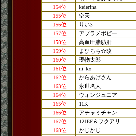
154位
keierina
155位
空天
156位
りい3
157位
アブラメボビー
158位
高血圧脂肪肝
159位
まひろち☆改
160位
現物太郎
161位
ni_ko
162位
からあげさん
163位
永世名人
164位
ウォンジュニア
165位
11K
166位
アチャミチャン
167位
12JEF＆フクアリ
168位
かじかじ