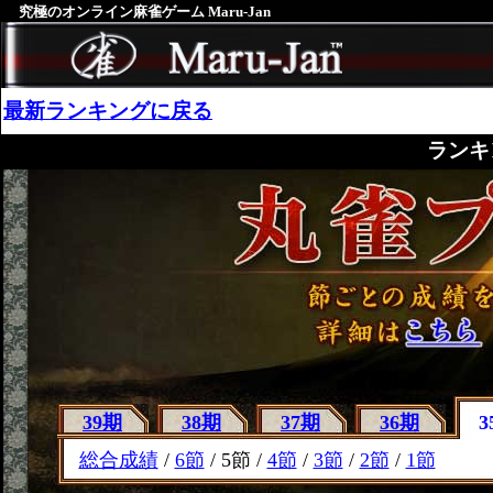
究極のオンライン麻雀ゲーム Maru-Jan
最新ランキングに戻る
ランキ
39期
38期
37期
36期
3
総合成績
/
6節
/ 5節 /
4節
/
3節
/
2節
/
1節