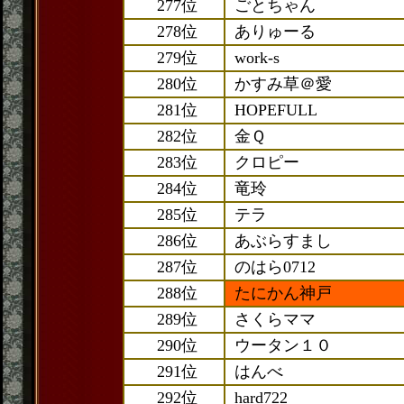
277位
ごとちゃん
278位
ありゅーる
279位
work-s
280位
かすみ草＠愛
281位
HOPEFULL
282位
金Ｑ
283位
クロピー
284位
竜玲
285位
テラ
286位
あぶらすまし
287位
のはら0712
288位
たにかん神戸
289位
さくらママ
290位
ウータン１０
291位
はんべ
292位
hard722