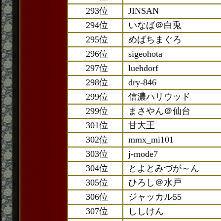
293位
JINSAN
294位
いなば＠白兎
295位
めばちまぐろ
296位
sigeohota
297位
luehdorf
298位
dry-846
299位
信濃ハリウッド
299位
まさやん＠仙台
301位
甘大王
302位
mmx_mi101
303位
j-mode7
304位
とよとみづが～ん
305位
ひろし＠水戸
306位
ジャッカル55
307位
ししけん