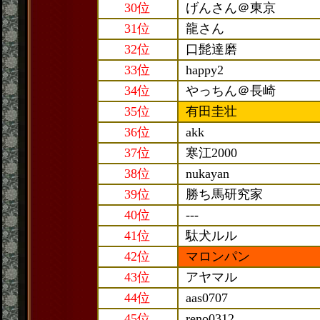
30位
げんさん＠東京
31位
龍さん
32位
口髭達磨
33位
happy2
34位
やっちん＠長崎
35位
有田圭壮
36位
akk
37位
寒江2000
38位
nukayan
39位
勝ち馬研究家
40位
---
41位
駄犬ルル
42位
マロンパン
43位
アヤマル
44位
aas0707
45位
reno0312