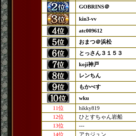
GOBRINS＠
kin3-vv
atc009612
おまつ＠浜松
とっさん３１５３
koji神戸
レンちん
もかべす
wku
11位
hikky819
12位
ひとすちゃん岩船
13位
---
14位
アカジュン