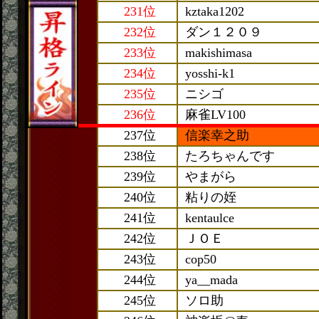
231位
kztaka1202
232位
ダン１２０９
233位
makishimasa
234位
yosshi-k1
235位
ニシゴ
236位
麻雀LV100
237位
信楽幸之助
238位
たろちゃんです
239位
やまがら
240位
粘りの姪
241位
kentaulce
242位
ＪＯＥ
243位
cop50
244位
ya__mada
245位
ソロ助