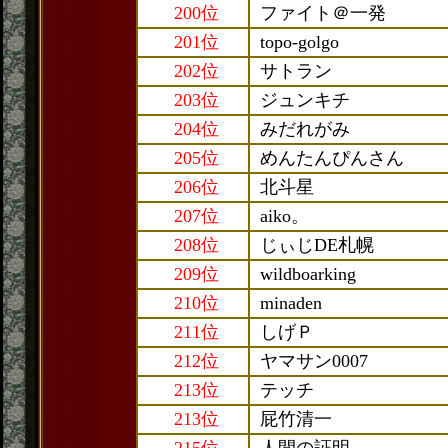
200位
ファイト＠一発
201位
topo-golgo
202位
サトラン
203位
ジュンキチ
204位
みだれがみ
205位
めんたんぴんさん
206位
北斗星
207位
aiko。
208位
じぃじDE札幌
209位
wildboarking
210位
minaden
211位
しげＰ
212位
ヤマサン0007
213位
テッチ
213位
屁竹清一