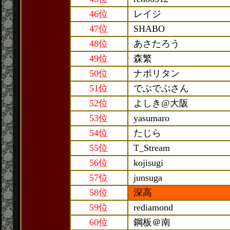
46位
レイジ
47位
SHABO
48位
あさたろう
49位
森繁
50位
ナポリタン
51位
でぶでぶさん
52位
よしき@大阪
53位
yasumaro
54位
たじら
55位
T_Stream
56位
kojisugi
57位
junsuga
58位
深高
59位
rediamond
60位
鋼板＠南