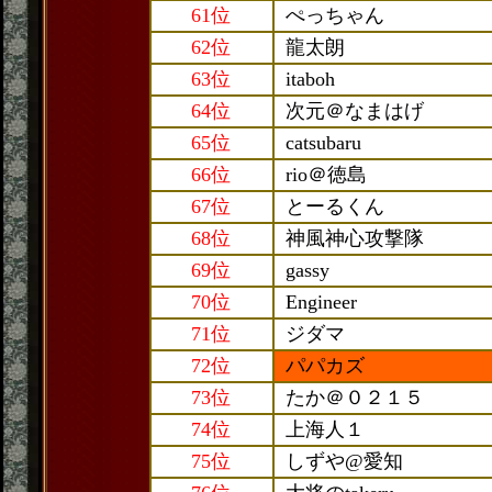
61位
ぺっちゃん
62位
龍太朗
63位
itaboh
64位
次元＠なまはげ
65位
catsubaru
66位
rio＠徳島
67位
とーるくん
68位
神風神心攻撃隊
69位
gassy
70位
Engineer
71位
ジダマ
72位
パパカズ
73位
たか＠０２１５
74位
上海人１
75位
しずや@愛知