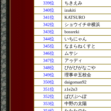
339位
ちきえみ
340位
izukiti
341位
KATSURO
342位
ショウイチ＠横浜
343位
bossreki
344位
いちにゃん
345位
なまらねくすと
346位
ムサシ
347位
アゥディ
348位
ぴがぴがなごや
349位
理事＠五校会
350位
daigoman92
351位
z1e2n3
352位
ぱぴぷへぽ
353位
中野の太陽
354位
たたたのた