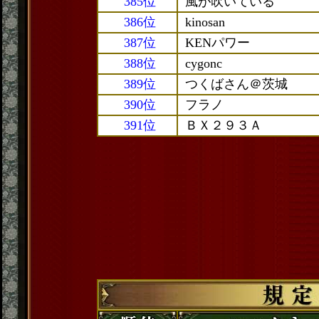
385位
風が吹いている
386位
kinosan
387位
KENパワー
388位
cygonc
389位
つくばさん＠茨城
390位
フラノ
391位
ＢＸ２９３Ａ