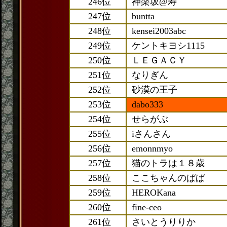
246位
神楽坂@寿
247位
buntta
248位
kensei2003abc
249位
ケントキヨシ1115
250位
ＬＥＧＡＣＹ
251位
なりぎん
252位
砂漠の王子
253位
dabo333
254位
せらがぶ
255位
iさんさん
256位
emonnmyo
257位
猫のトラは１８歳
258位
ここちゃんのぱぱ
259位
HEROKana
260位
fine-ceo
261位
さいとうりりか