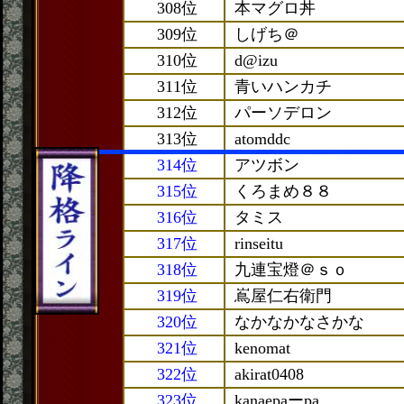
308位
本マグロ丼
309位
しげち＠
310位
d@izu
311位
青いハンカチ
312位
パーソデロン
313位
atomddc
314位
アツボン
315位
くろまめ８８
316位
タミス
317位
rinseitu
318位
九連宝燈＠ｓｏ
319位
嶌屋仁右衛門
320位
なかなかなさかな
321位
kenomat
322位
akirat0408
323位
kanaepaーpa