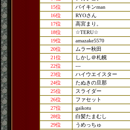
15位
バイキンman
16位
RYOさん
17位
高宮まり。
18位
☆TERU☆
19位
amazake5570
20位
ムラー秋田
21位
しかし＠札幌
22位
---
23位
ハイウエイスター
24位
たぬきの旦那
25位
スライダー
26位
ファセット
27位
gaikotu
28位
白髪たまむし
29位
うめっちゅ