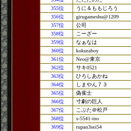
355位
うに＆ももじろう
356位
girugameshu@1209
357位
公司
358位
こーざー
359位
なぁなは
360位
kokuraboy
361位
Neo@東京
362位
サキ0521
363位
ひろしあかね
364位
しまやん７３
365位
偽雀士
366位
寸劇の巨人
367位
こぶた＠松戸
368位
s-5541-ino
369位
rupan3sei54