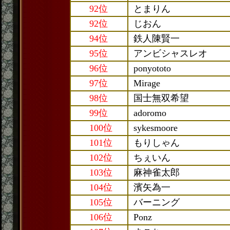
92位
とまりん
92位
じおん
94位
鉄人陳賢一
95位
アンビシャスレオ
96位
ponyototo
97位
Mirage
98位
国士無双希望
99位
adoromo
100位
sykesmoore
101位
もりしゃん
102位
ちぇいん
103位
麻神雀太郎
104位
濱矢為一
105位
バーニング
106位
Ponz