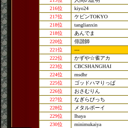
215位
人間の証明
216位
kiyo24
217位
ケビンTOKYO
218位
tanglianxin
218位
あんでま
220位
俳諧師
221位
---
222位
かずや☆雀アカ
223位
CBCSHANGHAI
224位
msdhr
225位
ゴッドハマりっぱ
226位
おさむりん
227位
なぎらびっち
228位
メタルボーイ
229位
Ihaya
230位
minimukaiya