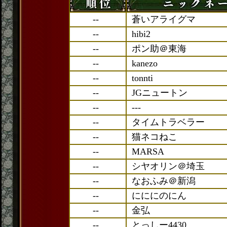
--
蒼いアライグマ
--
hibi2
--
ポン助＠東海
--
kanezo
--
tonnti
--
JGニュートン
--
---
--
タイムトラベラー
--
猫ネコねこ
--
MARSA
--
シヤオリン＠埼玉
--
なおふみ＠新潟
--
にににのにん
--
金弘
--
とっしー4430