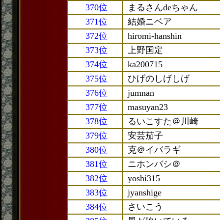
370位
まるさんdeちゃん
371位
結婚ニベア
372位
hiromi-hanshin
373位
上野国定
374位
ka200715
375位
ひげのしげしげ
376位
jumnan
377位
masuyan23
378位
るいこすた＠川崎
379位
安芸茄子
380位
克＠イバラギ
381位
ニホンバシ＠
382位
yoshi315
383位
jyanshige
384位
さいこう