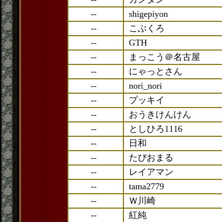
--
shigepiyon
--
こぶくろ
--
GTH
--
まっこう＠名古屋
--
にゃっとさん
--
nori_nori
--
プッキイ
--
おうきけんけん
--
としひろ1116
--
日和
--
たぴおまる
--
レイアマン
--
tama2779
--
Ｗ川崎
--
紅純