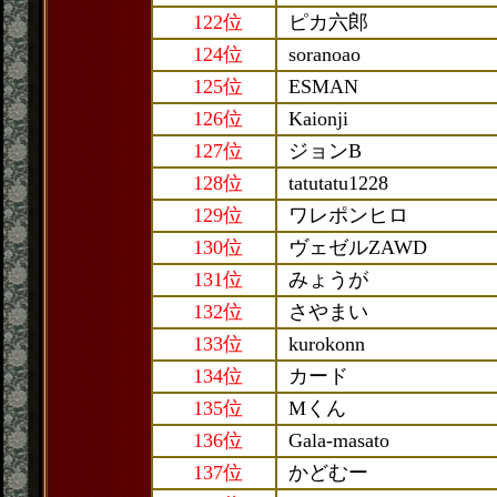
122位
ピカ六郎
124位
soranoao
125位
ESMAN
126位
Kaionji
127位
ジョンB
128位
tatutatu1228
129位
ワレポンヒロ
130位
ヴェゼルZAWD
131位
みょうが
132位
さやまい
133位
kurokonn
134位
カード
135位
Mくん
136位
Gala-masato
137位
かどむー