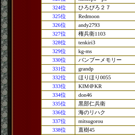
324位
ひろぴろ２７
325位
Redmoon
326位
andy2793
327位
権兵衛1103
328位
tenkiri3
329位
kg-ms
330位
バンブーメモリー
331位
grandp
332位
ほりほり0055
333位
KIM＠KR
334位
don46
335位
黒部仁兵衛
336位
海のリハク
337位
mitsugorou
338位
直樹45