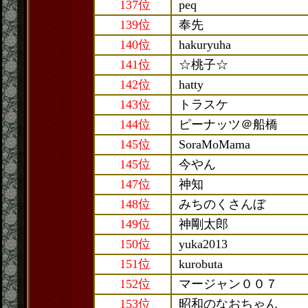
137位
peq
139位
奉先
140位
hakuryuha
141位
☆桃子☆
142位
hatty
143位
トラスケ
144位
ピーナッツ＠船橋
145位
SoraMoMama
145位
今やん
147位
神知
148位
みちのくさんぼ
149位
神剛太郎
150位
yuka2013
151位
kurobuta
152位
マージャン００７
153位
昭和のなおちゃん