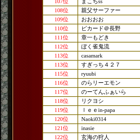
107位
まこちss
108位
親父サーファー
109位
おおおお
110位
ピカード＠長野
111位
章一もどき
112位
ぼく雀鬼流
113位
casamark
113位
すぎっち４２７
115位
ryuubi
116位
のらリーエモン
117位
のーてんふぁいら
118位
リクヨシ
119位
ｌｅｅin-papa
120位
Naoki0314
121位
inasie
122位
玄海の狩人