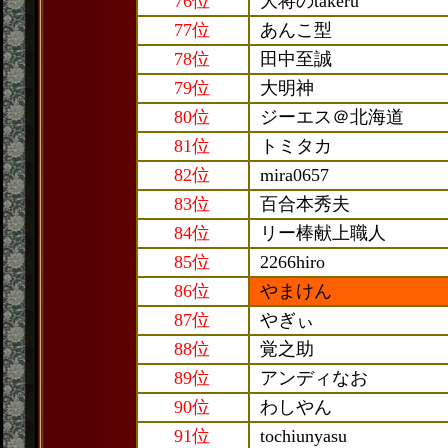
76位
大将のtakeru
77位
あんこ型
78位
田中至誠
79位
大明神
80位
ジーエス＠北海道
81位
トミタカ
82位
mira0657
83位
百合本秀夫
84位
リー棒献上職人
85位
2266hiro
86位
やまけん
87位
やぎぃ
88位
覚之助
89位
アンディなお
90位
わしやん
91位
tochiunyasu