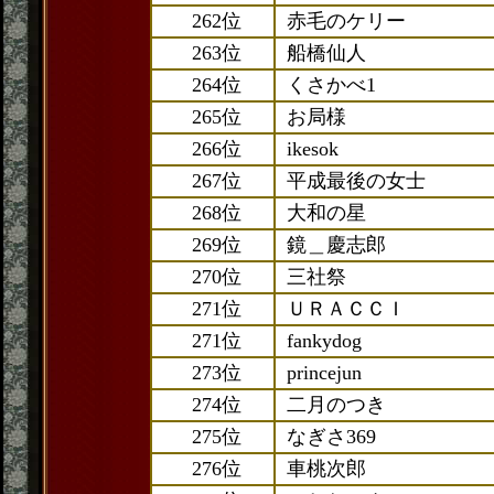
262位
赤毛のケリー
263位
船橋仙人
264位
くさかべ1
265位
お局様
266位
ikesok
267位
平成最後の女士
268位
大和の星
269位
鏡＿慶志郎
270位
三社祭
271位
ＵＲＡＣＣＩ
271位
fankydog
273位
princejun
274位
二月のつき
275位
なぎさ369
276位
車桃次郎