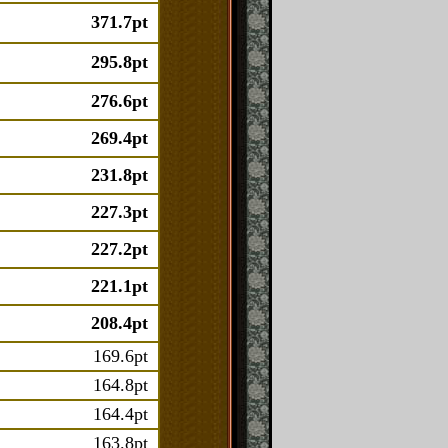
371.7pt
295.8pt
276.6pt
269.4pt
231.8pt
227.3pt
227.2pt
221.1pt
208.4pt
169.6pt
164.8pt
164.4pt
163.8pt