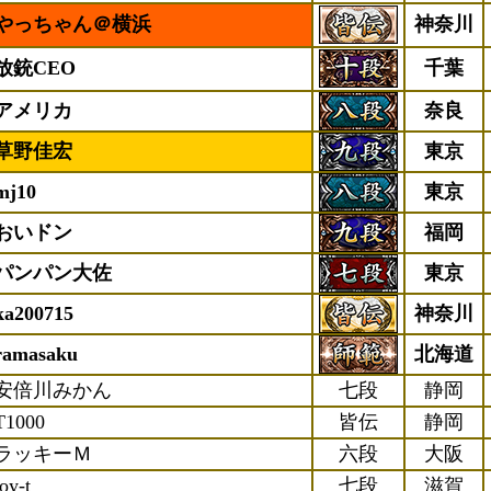
やっちゃん＠横浜
神奈川
放銃CEO
千葉
アメリカ
奈良
草野佳宏
東京
mj10
東京
おいドン
福岡
パンパン大佐
東京
ka200715
神奈川
ramasaku
北海道
安倍川みかん
七段
静岡
T1000
皆伝
静岡
ラッキーＭ
六段
大阪
joy-t
七段
滋賀