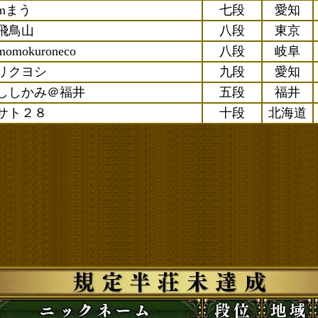
mまう
七段
愛知
飛鳥山
八段
東京
momokuroneco
八段
岐阜
リクヨシ
九段
愛知
ししかみ＠福井
五段
福井
サト２８
十段
北海道