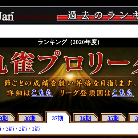
ランキング（2020年度）
39期
38期
37期
36期
35期
節
/
3節
/
2節
/
1節