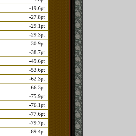
-19.6pt
-27.8pt
-29.1pt
-29.3pt
-30.9pt
-38.7pt
-49.6pt
-53.6pt
-62.3pt
-66.3pt
-75.9pt
-76.1pt
-77.6pt
-79.7pt
-89.4pt