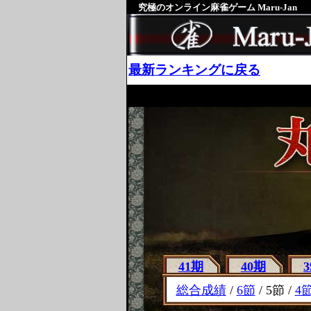
究極のオンライン麻雀ゲーム Maru-Jan
最新ランキングに戻る
41期
40期
総合成績
/
6節
/ 5節 /
4