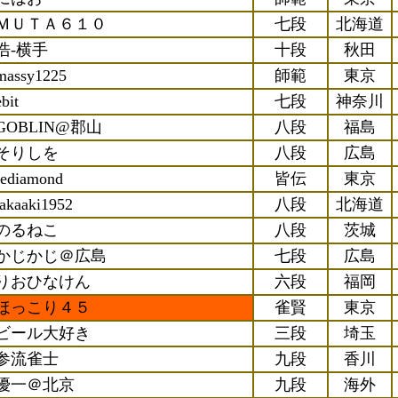
ＭＵＴＡ６１０
七段
北海道
浩-横手
十段
秋田
massy1225
師範
東京
ebit
七段
神奈川
GOBLIN@郡山
八段
福島
そりしを
八段
広島
rediamond
皆伝
東京
takaaki1952
八段
北海道
のるねこ
八段
茨城
かじかじ＠広島
七段
広島
りおひなけん
六段
福岡
ほっこり４５
雀賢
東京
ビール大好き
三段
埼玉
参流雀士
九段
香川
優一＠北京
九段
海外