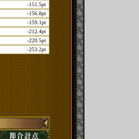
-151.5pt
-156.8pt
-159.1pt
-212.4pt
-220.5pt
-253.2pt