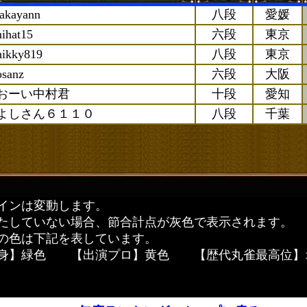
takayann
八段
愛媛
nihat15
六段
東京
hikky819
八段
東京
osanz
六段
大阪
おーい中村君
十段
愛知
よしさん６１１０
八段
千葉
インは変動します。
たしていない場合、節合計点が灰色で表示されます。
の色は下記を表しています。
自身】緑色 【出演プロ】黄色 【歴代丸雀最高位】