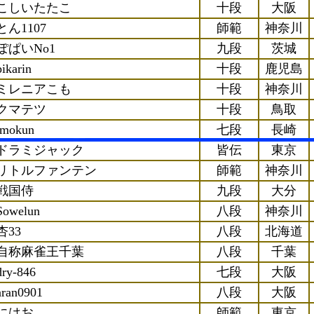
こしいたたこ
十段
大阪
とん1107
師範
神奈川
ぽぱいNo1
九段
茨城
pikarin
十段
鹿児島
ミレニアこも
十段
神奈川
クマテツ
十段
鳥取
imokun
七段
長崎
ドラミジャック
皆伝
東京
リトルファンテン
師範
神奈川
戦国侍
九段
大分
Sowelun
八段
神奈川
杏33
八段
北海道
自称麻雀王千葉
八段
千葉
dry-846
七段
大阪
aran0901
八段
大阪
にはお
師範
東京