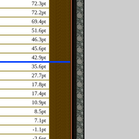
72.3pt
72.2pt
69.4pt
51.6pt
46.3pt
45.6pt
42.9pt
35.6pt
27.7pt
17.8pt
17.4pt
10.9pt
8.5pt
7.1pt
-1.1pt
-3.6pt