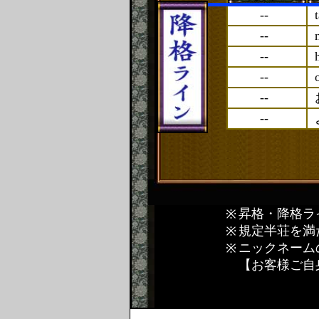
--
--
--
--
--
--
昇格・降格ラ
規定半荘を満
ニックネーム
【お客様ご