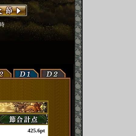
2時
425.6pt