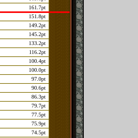
161.7pt
151.8pt
149.2pt
145.2pt
133.2pt
116.2pt
100.4pt
100.0pt
97.0pt
90.6pt
86.3pt
79.7pt
77.5pt
75.9pt
74.5pt