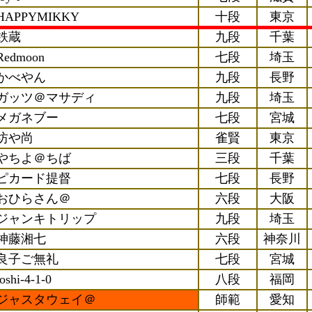
HAPPYMIKKY
十段
東京
鉄蔵
九段
千葉
Redmoon
七段
埼玉
かべやん
九段
長野
ガッツ＠マサディ
九段
埼玉
メガネブー
七段
宮城
坊や尚
雀賢
東京
やちよ＠ちば
三段
千葉
ピカード提督
七段
長野
おひらさん＠
六段
大阪
ジャンキトリップ
九段
埼玉
神藤湘七
六段
神奈川
良子ご無礼
七段
宮城
toshi-4-1-0
八段
福岡
ジャスタウェイ＠
師範
愛知