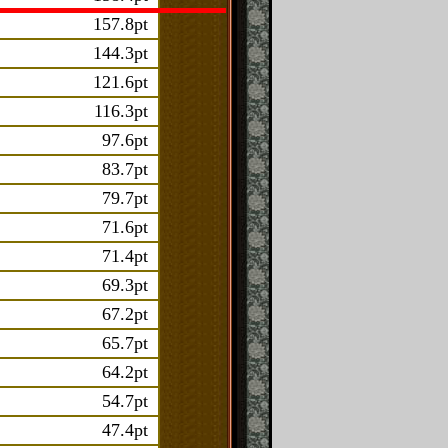
157.8pt
144.3pt
121.6pt
116.3pt
97.6pt
83.7pt
79.7pt
71.6pt
71.4pt
69.3pt
67.2pt
65.7pt
64.2pt
54.7pt
47.4pt