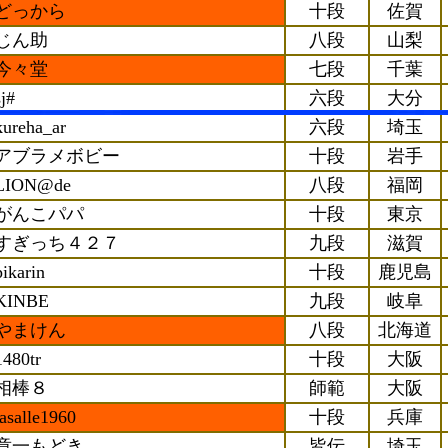
どっから
十段
佐賀
じん助
八段
山梨
今々堂
七段
千葉
sj#
六段
大分
kureha_ar
六段
埼玉
アブラメボビー
十段
岩手
LION@de
八段
福岡
がんこパパ
十段
東京
すぎっち４２７
九段
滋賀
pikarin
十段
鹿児島
KINBE
九段
岐阜
やまけん
八段
北海道
1480tr
十段
大阪
相棒８
師範
大阪
lasalle1960
十段
兵庫
章一もどき
皆伝
埼玉