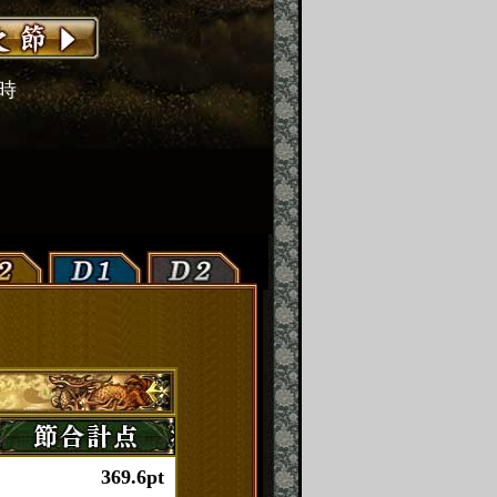
2時
369.6pt