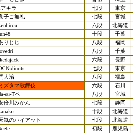
aアキラ
七段
東京
良子ご無礼
七段
宮城
kenhirou
六段
北海道
jun48
十段
千葉
ありじじ
八段
福岡
lovedri
八段
千葉
ikedajack
六段
長野
DCNolimits
七段
東京
門大治
八段
福島
ミズタマ歌舞伎
六段
石川
da-su-Tベ
八段
宮城
安倍川みかん
七段
静岡
kanako
十段
北海道
天気のハイアット
七段
北海道
Seele
初段
鹿児島