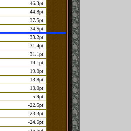
46.3pt
44.8pt
37.5pt
34.5pt
33.2pt
31.4pt
31.1pt
19.1pt
19.0pt
13.8pt
13.0pt
5.9pt
-22.5pt
-23.3pt
-24.5pt
-25.5pt