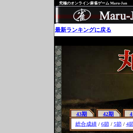
究極のオンライン麻雀ゲーム Maru-Jan
最新ランキングに戻る
43期
42期
総合成績
/
6節
/
5節
/
4