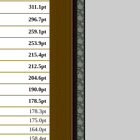
311.1pt
296.7pt
259.1pt
253.9pt
215.4pt
212.5pt
204.6pt
190.0pt
178.5pt
178.3pt
175.0pt
164.0pt
158.4pt