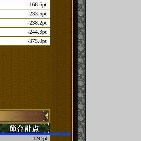
-168.6pt
-233.5pt
-238.2pt
-244.3pt
-375.0pt
-129.2pt