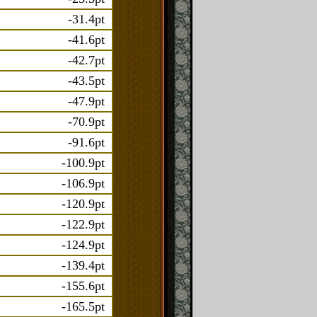
-31.4pt
-41.6pt
-42.7pt
-43.5pt
-47.9pt
-70.9pt
-91.6pt
-100.9pt
-106.9pt
-120.9pt
-122.9pt
-124.9pt
-139.4pt
-155.6pt
-165.5pt