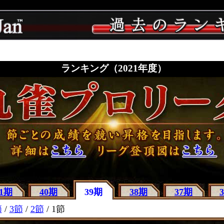
ランキング（2021年度）
41期
40期
39期
38期
37期
節
/
3節
/
2節
/ 1節