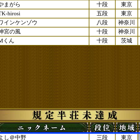
やまがら
十段
東京
TK-hirosi
五段
東京
ワインケンゾウ
八段
神奈川
神宮の風
十段
神奈川
Mくん
十段
茨城
よし＠中野
三段
東京