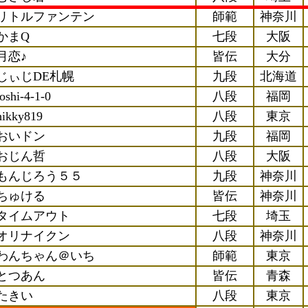
リトルファンテン
師範
神奈川
かまQ
七段
大阪
月恋♪
皆伝
大分
じぃじDE札幌
九段
北海道
toshi-4-1-0
八段
福岡
hikky819
八段
東京
おいドン
九段
福岡
おじん哲
八段
大阪
もんじろう５５
九段
神奈川
ちゅける
皆伝
神奈川
タイムアウト
七段
埼玉
オリナイクン
八段
神奈川
わんちゃん＠いち
師範
東京
とつあん
皆伝
青森
たきい
八段
東京