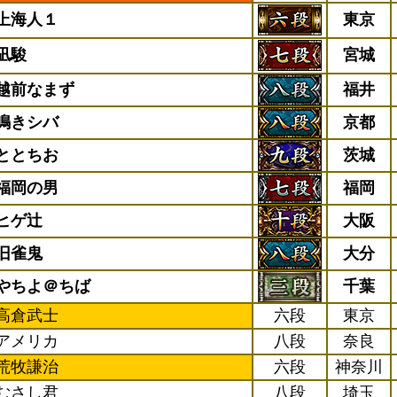
上海人１
東京
凪駿
宮城
越前なまず
福井
鳴きシバ
京都
ととちお
茨城
福岡の男
福岡
ヒゲ辻
大阪
旧雀鬼
大分
やちよ＠ちば
千葉
高倉武士
六段
東京
アメリカ
八段
奈良
荒牧謙治
六段
神奈川
むさし君
八段
埼玉