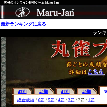
究極のオンライン麻雀ゲーム Maru-Jan
最新ランキングに戻る
ランキ
43期
42期
41期
40期
3
総合成績
/
6節
/
5節
/
4節
/
3節
/ 2節 /
1節