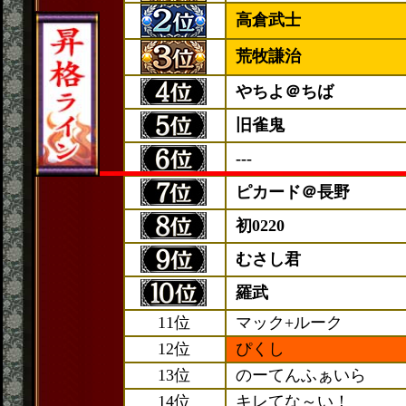
高倉武士
荒牧謙治
やちよ＠ちば
旧雀鬼
---
ピカード＠長野
初0220
むさし君
羅武
11位
マック+ルーク
12位
ぴくし
13位
のーてんふぁいら
14位
キレてな～い！