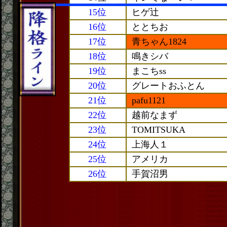
15位
ヒゲ辻
16位
ととちお
17位
青ちゃん1824
18位
鳴きシバ
19位
まこちss
20位
グレートおふとん
21位
pafu1121
22位
越前なまず
23位
TOMITSUKA
24位
上海人１
25位
アメリカ
26位
手賀沼男