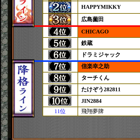
HAPPYMIKKY
広島薗田
CHICAGO
鉄蔵
ドラミジャック
信楽幸之助
ターチくん
たけぞう282811
JIN2884
11位
飛翔夢牌