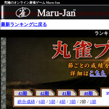
究極のオンライン麻雀ゲーム Maru-Jan
最新ランキングに戻る
ランキ
43期
42期
41期
40期
3
総合成績
/
6節
/
5節
/
4節
/
3節
/ 2節 /
1節