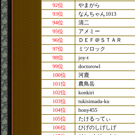
92位
やまがら
93位
なんちゃん1013
94位
清二
95位
アメミー
96位
ＤＥＦ＠ＳＴＡＲ
97位
ミツロック
98位
joy-t
99位
doctorowl
100位
河鹿
101位
農鳥岳
102位
konkiri
103位
tukisimada-ku
104位
bony455
105位
たけるってぃ
106位
ひげのしげしげ