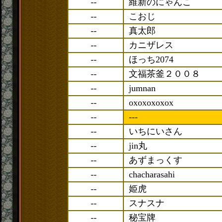
--
維新のにゃんこ
--
こおじ
--
真太郎
--
カニザレス
--
ほっち2074
--
文福茶釜２００８
--
jumnan
--
oxoxoxoxox
--
---
--
いちにいさん
--
jin丸
--
あずまっくす
--
chacharasahi
--
姫虎
--
スナスナ
--
秘宝牌