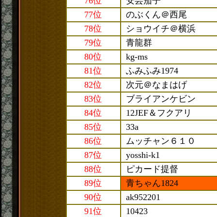
76位
安芸茄子
77位
のぶくん＠西尾
78位
ショウイチ＠横浜
79位
青龍群
80位
kg-ms
81位
ふみふみ1974
82位
次元＠なまはげ
83位
ブライアンケビン
84位
12JEF＆フクアリ
85位
33a
86位
ムッチャン６１０
87位
yosshi-k1
88位
ピカード提督
89位
青ちゃん1824
90位
ak952201
91位
10423