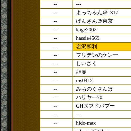
--
---
--
よっちゃん＠1317
--
げんさん＠東京
--
kage2002
--
hassie4569
--
岩沢和利
--
フリテンのケン一
--
しいさく
--
龍＠
--
ms0412
--
みちのくさんぼ
--
ハリヤー70
--
CHヌフドパプー
--
---
--
hide-max