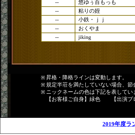
--
悠ゆぅ百もっも
--
粘りの姪
--
小鉄・ｊｊ
--
おくやま
--
jiking
昇格・降格ラインは変動します。
規定半荘を満たしていない場合、節
ニックネームの色は下記を表してい
【お客様ご自身】緑色 【出演プ
2019年度