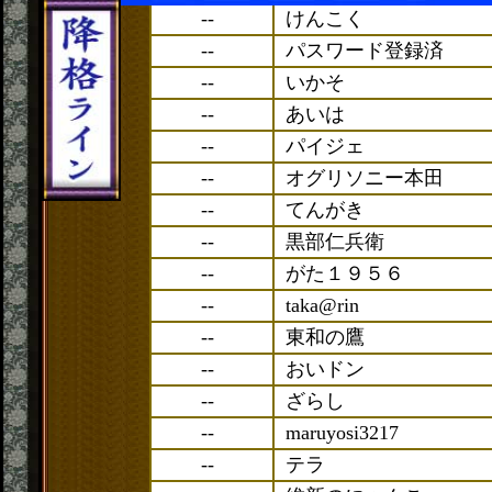
--
けんこく
--
パスワード登録済
--
いかそ
--
あいは
--
パイジェ
--
オグリソニー本田
--
てんがき
--
黒部仁兵衛
--
がた１９５６
--
taka@rin
--
東和の鷹
--
おいドン
--
ざらし
--
maruyosi3217
--
テラ