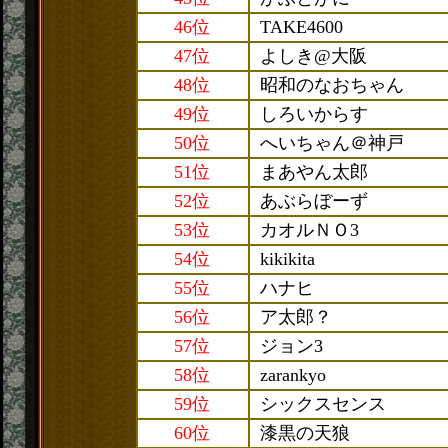
46位
TAKE4600
47位
よしき@大阪
48位
昭和のなおちゃん
49位
しろいからす
50位
へいちゃん＠神戸
51位
まあやん太郎
52位
あぶらぼーず
53位
カオルＮＯ3
54位
kikikita
55位
ハナヒ
56位
ア太郎？
57位
ジョン3
58位
zarankyo
59位
シックスセンス
60位
漆黒の天狼