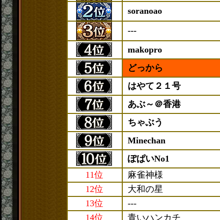
soranoao
---
makopro
どっから
はやて２１号
あぶ～＠香港
ちゃぶう
Minechan
ぽぱいNo1
11位
麻雀神様
12位
大和の星
13位
---
14位
青いハンカチ