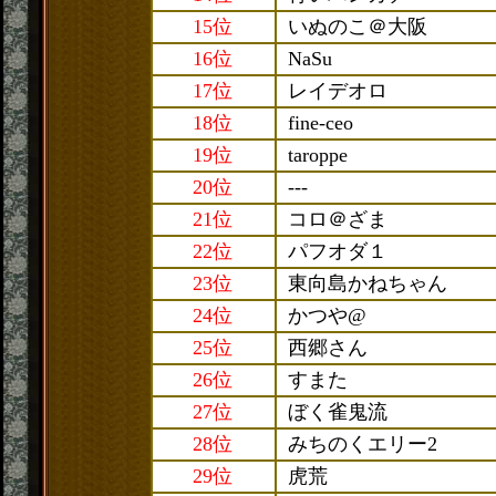
15位
いぬのこ＠大阪
16位
NaSu
17位
レイデオロ
18位
fine-ceo
19位
taroppe
20位
---
21位
コロ＠ざま
22位
パフオダ１
23位
東向島かねちゃん
24位
かつや@
25位
西郷さん
26位
すまた
27位
ぼく雀鬼流
28位
みちのくエリー2
29位
虎荒