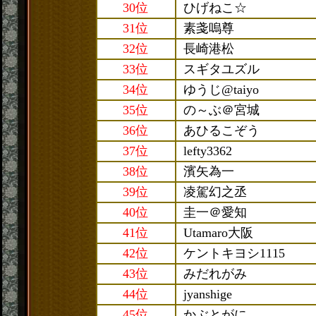
30位
ひげねこ☆
31位
素戔嗚尊
32位
長崎港松
33位
スギタユズル
34位
ゆうじ@taiyo
35位
の～ぶ＠宮城
36位
あひるこぞう
37位
lefty3362
38位
濱矢為一
39位
凌駕幻之丞
40位
圭一＠愛知
41位
Utamaro大阪
42位
ケントキヨシ1115
43位
みだれがみ
44位
jyanshige
45位
かぶとがに