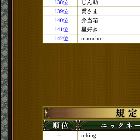
138位
じん助
139位
喬さま
140位
弁当箱
141位
星好き
142位
maruchn
--
n-king