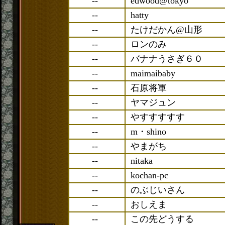
--
edwood@tokyo
--
hatty
--
たけだかん@山形
--
ロンのみ
--
バナナうさぎ６０
--
maimaibaby
--
石原将軍
--
ヤマジュン
--
やすすすすす
--
m・shino
--
やまがち
--
nitaka
--
kochan-pc
--
のぶじいさん
--
おしえま
--
この先どうする