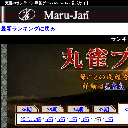
究極のオンライン麻雀ゲーム Maru-Jan 公式サイト
最新ランキングに戻る
ランキ
36期
35期
34期
33期
3
総合成績
/
6節
/
5節
/
4節
/
3節
/ 2節 /
1節