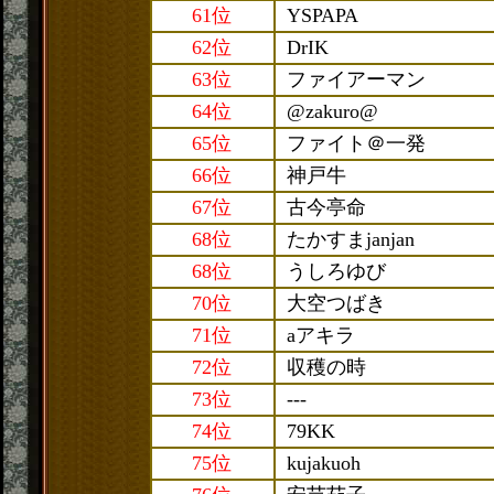
61位
YSPAPA
62位
DrIK
63位
ファイアーマン
64位
@zakuro@
65位
ファイト＠一発
66位
神戸牛
67位
古今亭命
68位
たかすまjanjan
68位
うしろゆび
70位
大空つばき
71位
aアキラ
72位
収穫の時
73位
---
74位
79KK
75位
kujakuoh