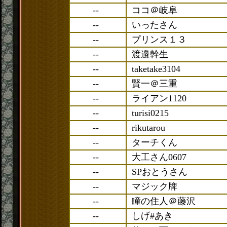
--
ココ＠岐阜
--
いったさん
--
プリンス１３
--
渡邉幹生
--
taketake3104
--
賢一＠三重
--
ライアン1120
--
turisi0215
--
rikutarou
--
ターチくん
--
大工さん0607
--
SPおとうさん
--
マジック牌
--
瞳の住人＠藤沢
--
しげ#あき