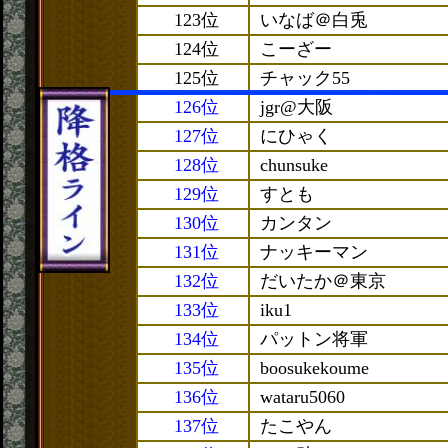
123位
いなば＠白兎
124位
こーざー
125位
チャック55
126位
jgr@大阪
127位
にひゃく
128位
chunsuke
129位
すとも
130位
カンタン
131位
ナッキーマン
132位
だいたか＠東京
133位
iku1
134位
パットン将軍
135位
boosukekoume
136位
wataru5060
137位
たこやん