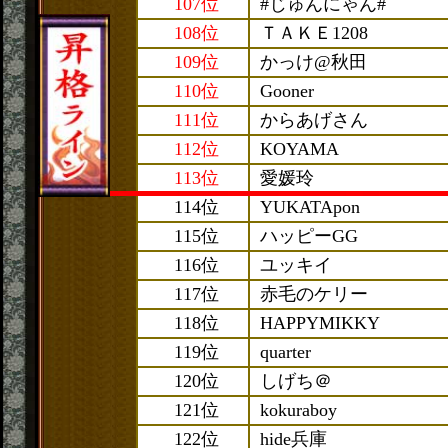
107位
#じゅんにゃん#
108位
ＴＡＫＥ1208
109位
かっけ@秋田
110位
Gooner
111位
からあげさん
112位
KOYAMA
113位
愛媛玲
114位
YUKATApon
115位
ハッピーGG
116位
ユッキイ
117位
赤毛のケリー
118位
HAPPYMIKKY
119位
quarter
120位
しげち＠
121位
kokuraboy
122位
hide兵庫