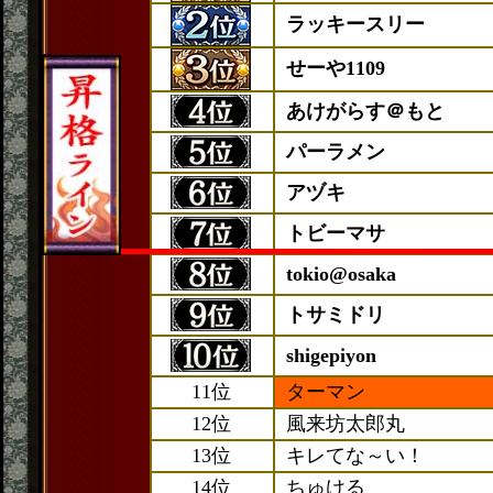
ラッキースリー
せーや1109
あけがらす＠もと
パーラメン
アヅキ
トビーマサ
tokio@osaka
トサミドリ
shigepiyon
11位
ターマン
12位
風来坊太郎丸
13位
キレてな～い！
14位
ちゅける