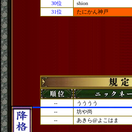
30位
shion
31位
たにかん神戸
--
うううう
--
坊や尚
--
あきら@よこはま