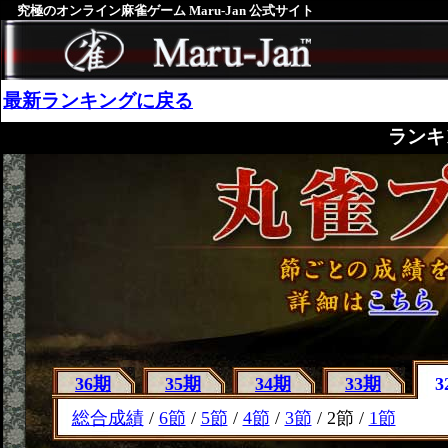
究極のオンライン麻雀ゲーム Maru-Jan 公式サイト
最新ランキングに戻る
ランキ
36期
35期
34期
33期
3
総合成績
/
6節
/
5節
/
4節
/
3節
/ 2節 /
1節