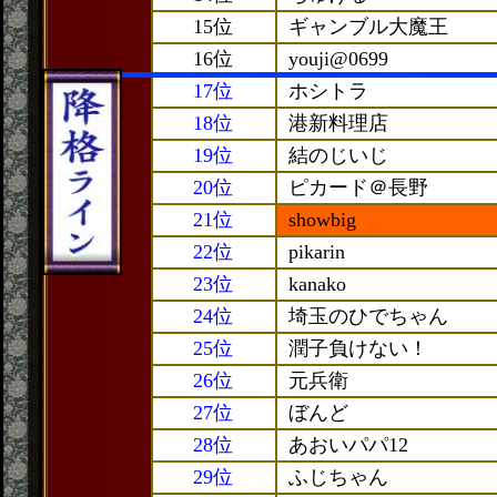
15位
ギャンブル大魔王
16位
youji@0699
17位
ホシトラ
18位
港新料理店
19位
結のじいじ
20位
ピカード＠長野
21位
showbig
22位
pikarin
23位
kanako
24位
埼玉のひでちゃん
25位
潤子負けない！
26位
元兵衛
27位
ぼんど
28位
あおいパパ12
29位
ふじちゃん