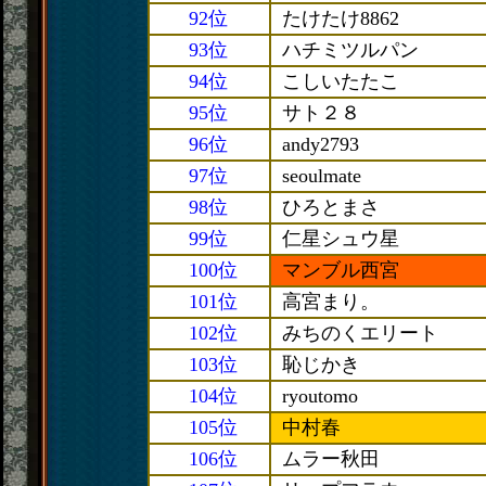
92位
たけたけ8862
93位
ハチミツルパン
94位
こしいたたこ
95位
サト２８
96位
andy2793
97位
seoulmate
98位
ひろとまさ
99位
仁星シュウ星
100位
マンブル西宮
101位
高宮まり。
102位
みちのくエリート
103位
恥じかき
104位
ryoutomo
105位
中村春
106位
ムラー秋田