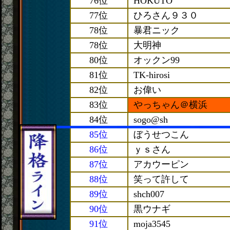
76位
HOKUTO
77位
ひろさん９３０
78位
暴君ニック
78位
大明神
80位
オックン99
81位
TK-hirosi
82位
お偉い
83位
やっちゃん＠横浜
84位
sogo@sh
85位
ぼうせつこん
86位
ｙｓさん
87位
アカウーピン
88位
笑って許して
89位
shch007
90位
黒ウナギ
91位
moja3545