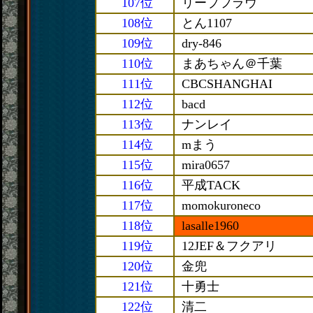
107位
リープフラウ
108位
とん1107
109位
dry-846
110位
まあちゃん＠千葉
111位
CBCSHANGHAI
112位
bacd
113位
ナンレイ
114位
mまう
115位
mira0657
116位
平成TACK
117位
momokuroneco
118位
lasalle1960
119位
12JEF＆フクアリ
120位
金兜
121位
十勇士
122位
清二