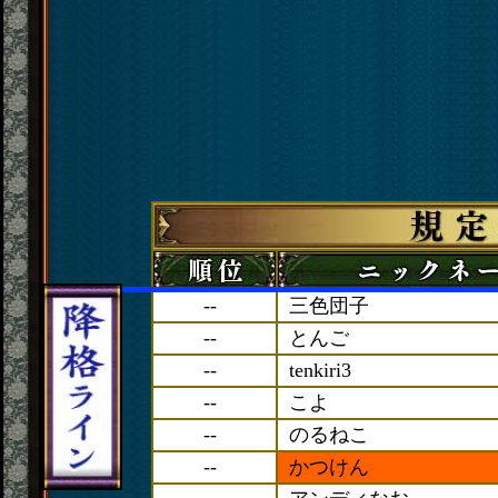
--
三色団子
--
とんご
--
tenkiri3
--
こよ
--
のるねこ
--
かつけん