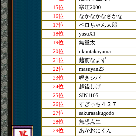
15位
寒江2000
16位
なかなかなさかな
17位
ペロちゃん太郎
18位
yasuX1
19位
無量太
20位
ukontakayama
21位
越前なまず
22位
masuyan23
23位
鳴きシバ
24位
越後しげ
25位
SIN1105
26位
すぎっち４２７
27位
sakurasakugodo
28位
無想点生
29位
あかおにくん