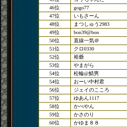
46位
gogo77
47位
いもさーん
48位
まつしゅう2983
49位
bon39@bon
50位
直線一気＠
51位
クロ0330
52位
裕爺
53位
やまがら
54位
松輪@鯖男
54位
おーい中村君
56位
ジェイのこころ
57位
ゆあん1117
58位
かべやん
59位
かさのり
60位
かゆま８８