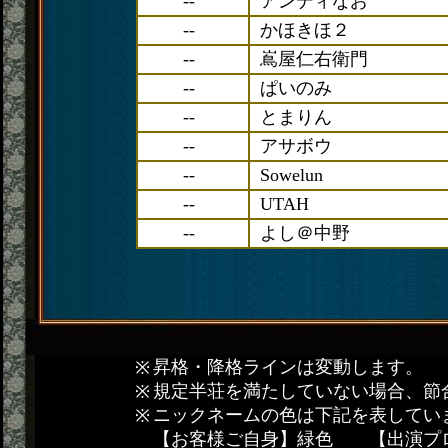
--
アンディなお
--
かほきほ２
--
嶌屋仁右衛門
--
ぱいのみ
--
とまりん
--
アサボウ
--
Sowelun
--
UTAH
--
よし＠中野
昇格・降格ラインは変動します。
規定半荘を満たしていない場合、節
ニックネームの色は下記を表してい
【お客様ご自身】緑色 【出演プ