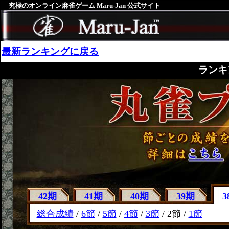
究極のオンライン麻雀ゲーム Maru-Jan 公式サイト
最新ランキングに戻る
ランキ
42期
41期
40期
39期
3
総合成績
/
6節
/
5節
/
4節
/
3節
/ 2節 /
1節