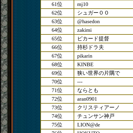
61位
mj10
62位
シュガー００
63位
@hasedon
64位
zakimi
65位
ピカード提督
66位
持杉ドラ夫
67位
pikarin
68位
KINBE
69位
狭い世界の片隅で
70位
---
71位
ならとも
72位
aran0901
73位
クリスティアーノ
74位
チュンサン神戸
75位
LION@de