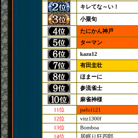
キレてな～い！
小粟旬
たにかん神戸
ターマン
kazu12
有田圭壮
ほまーに
参流雀士
麻雀神様
11位
pafu1121
12位
vitz1300f
13位
Bomboa
14位
居眠り狂四郎