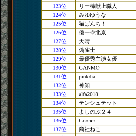
123位
リー棒献上職人
124位
みゆゆうな
125位
猫ぱんち！
126位
優一＠北京
127位
天晴
128位
偽雀士
129位
最優秀主演女優
130位
GANMO
131位
pinkdia
132位
神知
133位
alfa2018
134位
テンシュテット
135位
よしのぶ２４
136位
Gooner
137位
商社ねこ