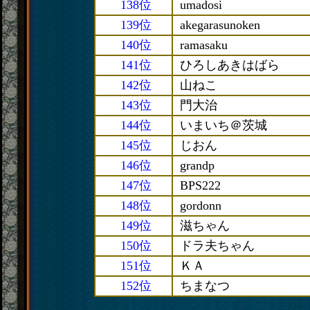
138位
umadosi
139位
akegarasunoken
140位
ramasaku
141位
ひろしあきはばら
142位
山ねこ
143位
門大治
144位
いまいち＠茨城
145位
じおん
146位
grandp
147位
BPS222
148位
gordonn
149位
滋ちゃん
150位
ドラ夫ちゃん
151位
ＫＡ
152位
ちまなつ