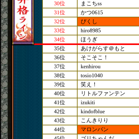
30位
まこちss
31位
かつ0615
32位
ぴくし
33位
hiro8985
34位
ほうぎ
35位
あけがらす＠もと
36位
そこそこ！
37位
kenhirou
38位
tosio1040
39位
笑え！
40位
リトルファンテン
41位
izukiti
42位
kindofblue
43位
こんきりり
44位
マロンパン
45位
ゴリちゃんだ