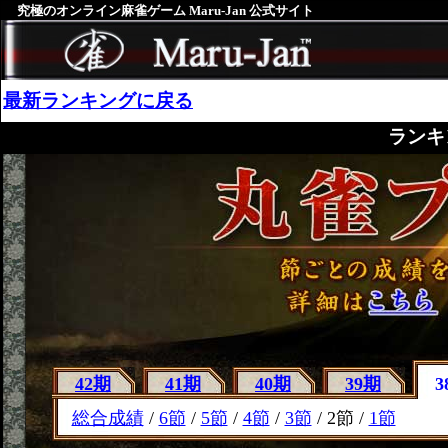
究極のオンライン麻雀ゲーム Maru-Jan 公式サイト
最新ランキングに戻る
ランキ
42期
41期
40期
39期
3
総合成績
/
6節
/
5節
/
4節
/
3節
/ 2節 /
1節