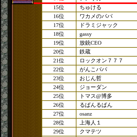
15位
ちゅける
16位
ワカメのパパ
17位
ドラミジャック
18位
gassy
19位
放銃CEO
20位
鉄蔵
21位
ロックオン７７７
22位
がんこパパ
23位
おじん哲
24位
ジョーダン
25位
トマス@博多
26位
るぱんるぱん
27位
osanz
28位
上海人１
29位
クマテツ