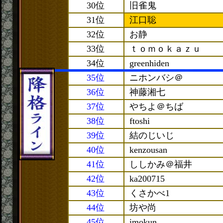
30位
旧雀鬼
31位
江口聡
32位
お静
33位
ｔｏｍｏｋａｚｕ
34位
greenhiden
35位
ニホンバシ＠
36位
神藤湘七
37位
やちよ＠ちば
38位
ftoshi
39位
結のじいじ
40位
kenzousan
41位
ししかみ＠福井
42位
ka200715
43位
くさかべ1
44位
坊や尚
45位
imokun