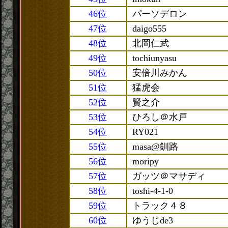
46位
パーソデロン
47位
daigo555
48位
北岡仁武
49位
tochiunyasu
50位
安倍川みかん
51位
猛虎会
52位
賢之介
53位
ひろし＠水戸
54位
RY021
55位
masa@釧路
56位
moripy
57位
ガッツ＠マサディ
58位
toshi-4-1-0
59位
トラック４８
60位
ゆうじde3