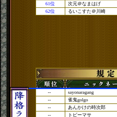
61位
次元＠なまはげ
62位
るいこすた＠川崎
--
sayonaragang
--
雀鬼golgo
--
あんかけの時次郎
--
トビーマサ