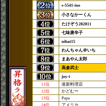
s-5541-ino
小さなかーくん
たけぞう282811
七味唐辛子
nihat15
わんちゃん＠いち
まあやん太郎
高倉武士
joy-t
11位
港新料理店
12位
かどむー
13位
Papa
14位
アメリカ