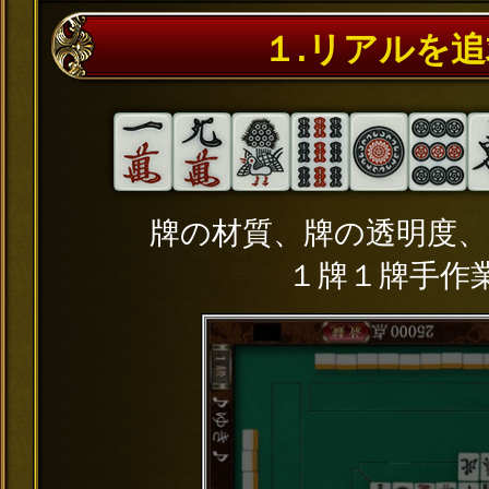
１.リアルを
牌の材質、牌の透明度、
１牌１牌手作