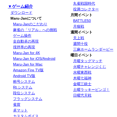
丸雀戦国時代
▼ゲーム紹介
役満コレクター
ダウンロード
月間イベント
Maru-Janについて
BATTLE50
Maru-Janのこだわり
月狼戦
麻雀の「リアル」への挑戦
週間イベント
ゲーム操作
天上戦
全自動卓の再現
週間十役
撹拌率の再現
三麻ホームランダービー
Maru-Jan for 4K
曜日イベント
Maru-Jan for iOS/Android
月曜タッグマッチ
Maru-Jan for Mac
火曜チャレンジくじ
Amazon Fire TV版
水曜東西戦
Android TV版
木曜七福神
称号システム
金曜三銃士
Rt.システム
土曜ラッキービンゴ！
段位システム
日曜弐天戦
フラッグシステム
雀貨
卓マット
カスタムボイス