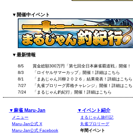
▼開催中イベント
▼最新情報
8/5
賞金総額300万円「第七回全日本麻雀覇道戦」開催！
8/3
「ロイヤルサマーカップ」開催！詳細はこちら
8/1
「まあじゃん川柳２０２６」結果発表！詳細はこちら
7/27
「丸雀プロリーグ昇格チャレンジ」開催！詳細はこち
7/24
「まるじゃん釣紀行」開催！詳細はこちら
▼麻雀 Maru-Jan
▼イベント紹介
メニュー
まるじゃん旅行記
Maru-Jan公式 X
丸雀プロリーグ
Maru-Jan公式 Facebook
年間イベント