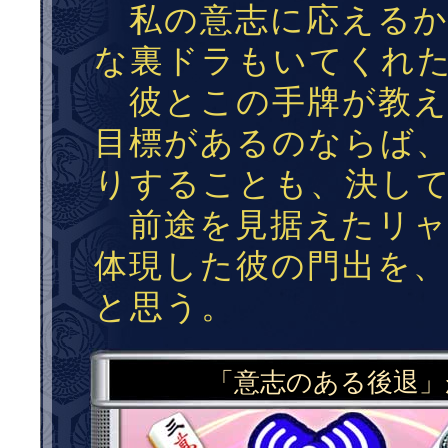
私の意志に応えるか
な裏ドラもいてくれ
彼とこの手牌が教え
目標があるのならば
りすることも、決し
前途を見据えたリャ
体現した彼の門出を
と思う。
「意志のある後退」