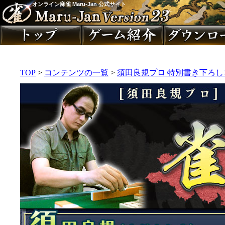
オンライン麻雀 Maru-Jan 公式サイト
TOP
>
コンテンツの一覧
>
須田良規プロ 特別書き下ろ