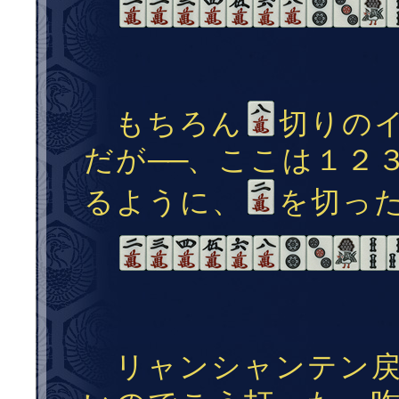
もちろん
切りの
だが
──
、ここは１２
るように、
を切っ
リャンシャンテン戻