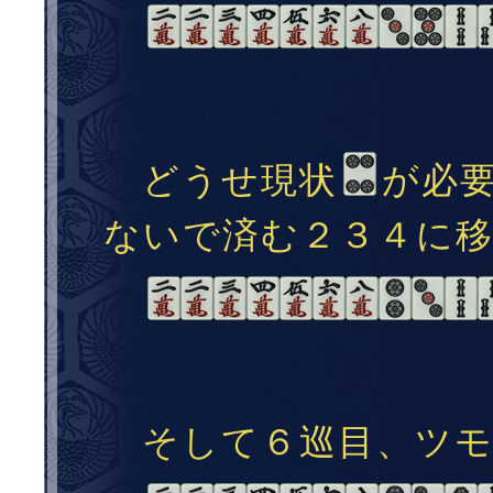
どうせ現状
が必
ないで済む２３４に
そして６巡目、ツ