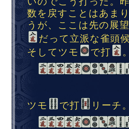
いのでこう打った。
数を戻すことはあま
うが、ここは先の展
だって立派な雀頭
そしてツモ
で打
ツモ
で打
リーチ