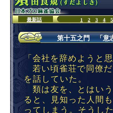
第十五之門 「意志のあ
「会社を辞めようと
若い頃雀荘で同僚だ
を話していた。
類は友を、とはいう
ると、見知った人間
ってしまう。そうし