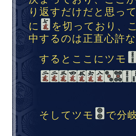
り返すだけだと思っ
に
を切っており、
中するのは正直心許
するとここにツモ
そしてツモ
で分