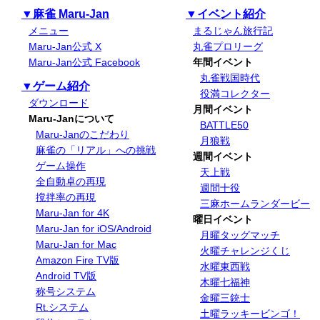
▼麻雀 Maru-Jan
▼イベント紹介
メニュー
まるじゃん旅行記
Maru-Jan公式 X
丸雀プロリーグ
Maru-Jan公式 Facebook
年間イベント
丸雀戦国時代
▼ゲーム紹介
役満コレクター
ダウンロード
月間イベント
Maru-Janについて
BATTLE50
Maru-Janのこだわり
月狼戦
麻雀の「リアル」への挑戦
週間イベント
ゲーム操作
天上戦
全自動卓の再現
週間十役
撹拌率の再現
三麻ホームランダービー
Maru-Jan for 4K
曜日イベント
Maru-Jan for iOS/Android
月曜タッグマッチ
Maru-Jan for Mac
火曜チャレンジくじ
Amazon Fire TV版
水曜東西戦
Android TV版
木曜七福神
称号システム
金曜三銃士
Rt.システム
土曜ラッキービンゴ！