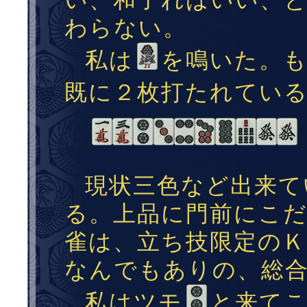
い、和了ればいい、
わらない。
私は
を鳴いた。
既に２枚打たれてい
現状三色など出来て
る。上品に門前にこ
雀は、立ち技限定の
なんでもありの、総
私はツモ
と来て