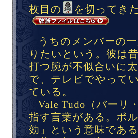
枚目の
を切ってき
うちのメンバーの一
りたいという。彼は
打つ腕が不似合いに
で、テレビでやって
ている。
Vale Tudo（バ
指す言葉がある。ポ
効」という意味であ