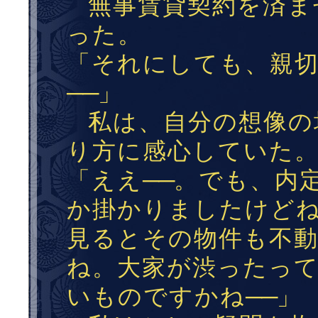
無事賃貸契約を済ま
った。
「それにしても、親
──
」
私は、自分の想像の
り方に感心していた
「ええ
──
。でも、内
か掛かりましたけど
見るとその物件も不
ね。大家が渋ったっ
いものですかね
──
」