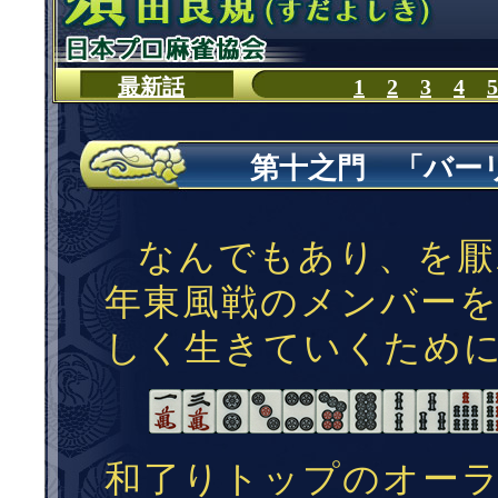
第十之門 「バーリ・ト
なんでもあり、を厭
年東風戦のメンバー
しく生きていくため
和了りトップのオー