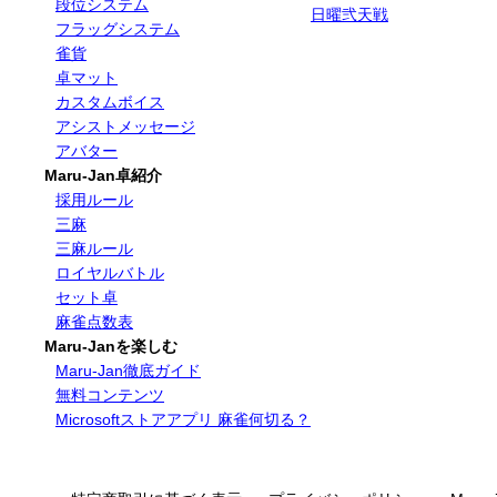
段位システム
日曜弐天戦
フラッグシステム
雀貨
卓マット
カスタムボイス
アシストメッセージ
アバター
Maru-Jan卓紹介
採用ルール
三麻
三麻ルール
ロイヤルバトル
セット卓
麻雀点数表
Maru-Janを楽しむ
Maru-Jan徹底ガイド
無料コンテンツ
Microsoftストアアプリ 麻雀何切る？