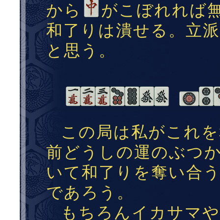
から
がこぼれれば
和了りは潰せる。立派な、
と思う。
この局は私がこれを
前どうしの運のぶつ
いて和了りを奪い合
であろう。
もちろんイカサマや