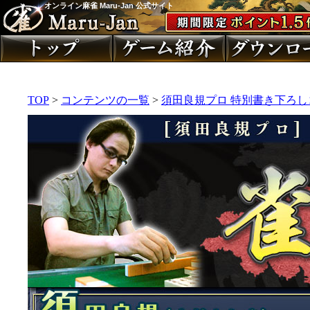
オンライン麻雀 Maru-Jan 公式サイト
TOP
>
コンテンツの一覧
>
須田良規プロ 特別書き下ろ