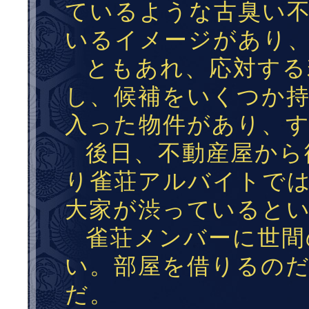
ているような古臭い
いるイメージがあり
ともあれ、応対する
し、候補をいくつか
入った物件があり、
後日、不動産屋から
り雀荘アルバイトで
大家が渋っていると
雀荘メンバーに世間
い。部屋を借りるの
だ。