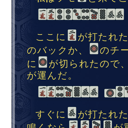
ここに
が打たれ
のバックか、
のチ
に
が切られたので
が運んだ。
すぐに
が打たれ
鳴くなら
が