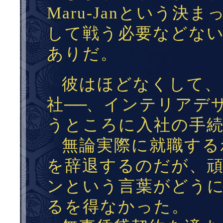
Maru-Janという
して戦う必要などな
ありだ。
彼はほどなくして、
社
──
、インテリアデ
うところに入社の手
無論実際に就職する
を辞退するのだが、
ンという言葉がどう
るを得なかった。