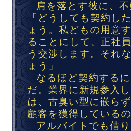
肩を落とす彼に、不
「どうしても契約し
ょう。私どもの用意
ることにして、正社
う交渉します。それ
ょう」
なるほど契約するに
だ。業界に新規参入
は、古臭い型に嵌ら
顧客を獲得している
アルバイトでも借り