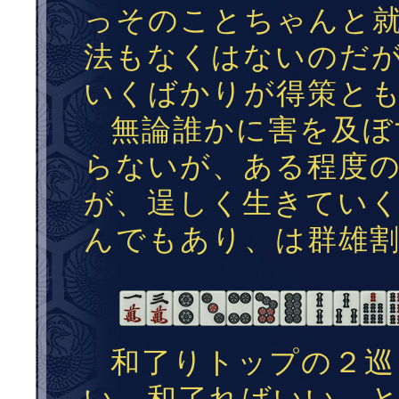
っそのことちゃんと
法もなくはないのだ
いくばかりが得策と
無論誰かに害を及ぼ
らないが、ある程度のVa
が、逞しく生きてい
んでもあり、は群雄
和了りトップの２巡