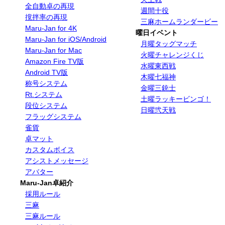
全自動卓の再現
週間十役
撹拌率の再現
三麻ホームランダービー
Maru-Jan for 4K
曜日イベント
Maru-Jan for iOS/Android
月曜タッグマッチ
Maru-Jan for Mac
火曜チャレンジくじ
Amazon Fire TV版
水曜東西戦
Android TV版
木曜七福神
称号システム
金曜三銃士
Rt.システム
土曜ラッキービンゴ！
段位システム
日曜弐天戦
フラッグシステム
雀貨
卓マット
カスタムボイス
アシストメッセージ
アバター
Maru-Jan卓紹介
採用ルール
三麻
三麻ルール