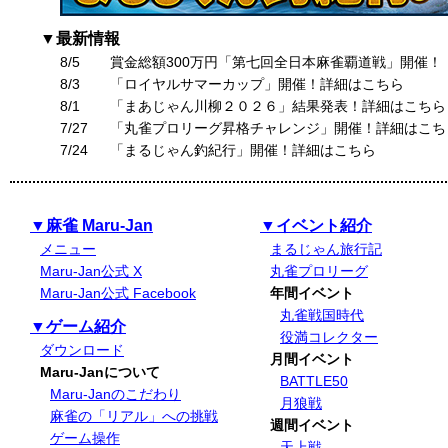
▼最新情報
8/5
賞金総額300万円「第七回全日本麻雀覇道戦」開催！
8/3
「ロイヤルサマーカップ」開催！詳細はこちら
8/1
「まあじゃん川柳２０２６」結果発表！詳細はこちら
7/27
「丸雀プロリーグ昇格チャレンジ」開催！詳細はこち
7/24
「まるじゃん釣紀行」開催！詳細はこちら
▼麻雀 Maru-Jan
▼イベント紹介
メニュー
まるじゃん旅行記
Maru-Jan公式 X
丸雀プロリーグ
Maru-Jan公式 Facebook
年間イベント
丸雀戦国時代
▼ゲーム紹介
役満コレクター
ダウンロード
月間イベント
Maru-Janについて
BATTLE50
Maru-Janのこだわり
月狼戦
麻雀の「リアル」への挑戦
週間イベント
ゲーム操作
天上戦