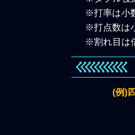
打率は小
打点数は
割れ目は
(例