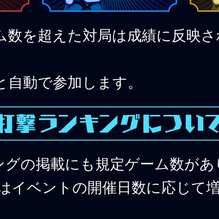
ム数を超えた対局は成績に反映さ
と自動で参加します。
ングの掲載にも規定ゲーム数があ
はイベントの開催日数に応じて