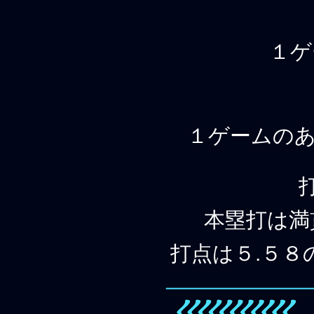
１ゲ
１ゲームのあ
本塁打は満
打点は５.５８