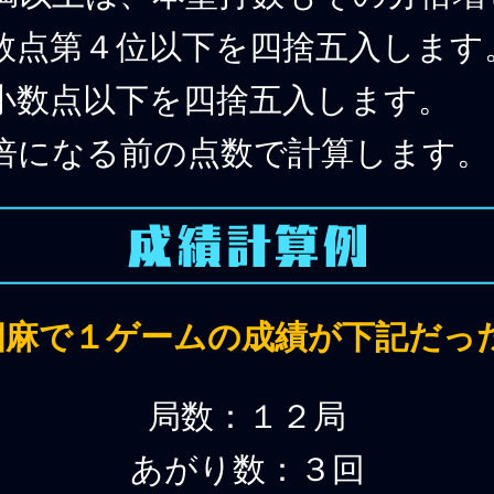
数点第４位以下を四捨五入します
小数点以下を四捨五入します。
倍になる前の点数で計算します。
)四麻で１ゲームの成績が下記だっ
局数：１２局
あがり数：３回