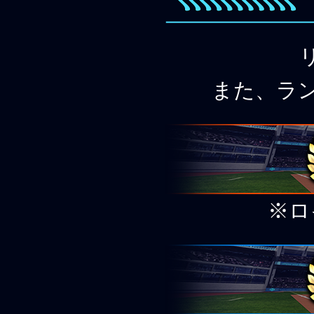
また、ラ
※ロ