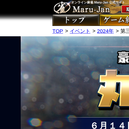
オンライン麻雀 Maru-Jan 公式サイト
TOP
イベント
2024年
第
６月１４