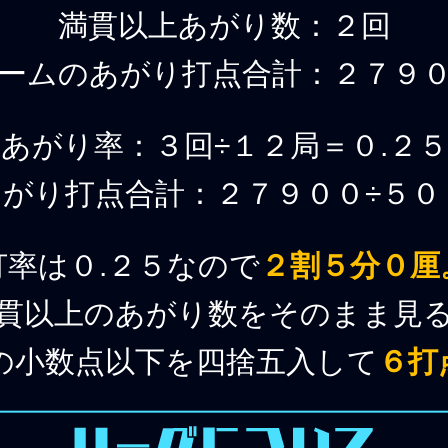
満貫以上あがり数：２回
ームのあがり打点合計：２７９
あがり率：３回÷１２局＝０.２５
がり打点合計：２７９００÷５０
打率は０.２５なので
２割５分０厘
貫以上のあがり数をそのまま見
の小数点以下を四捨五入して
６打