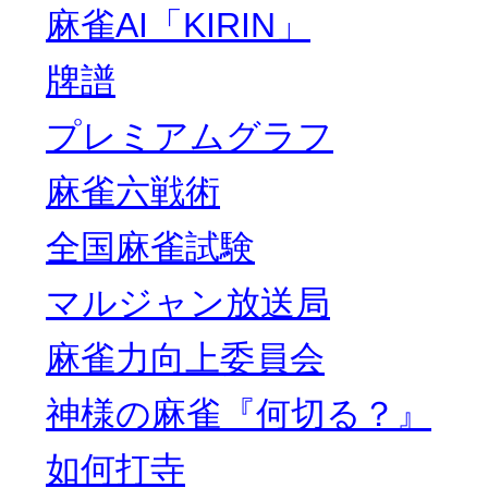
麻雀AI「KIRIN」
牌譜
プレミアムグラフ
麻雀六戦術
全国麻雀試験
マルジャン放送局
麻雀力向上委員会
神様の麻雀『何切る？』
如何打寺