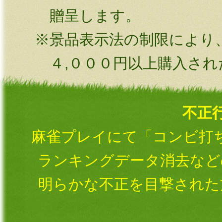
贈呈します。
景品表示法の制限により
４,０００円以上購入さ
不正
麻雀プレイにて「コンビ打
ランキングデータ消去など
明らかな不正を目撃された