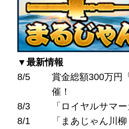
▼最新情報
8/5
賞金総額300万
催！
8/3
「ロイヤルサマー
8/1
「まあじゃん川柳