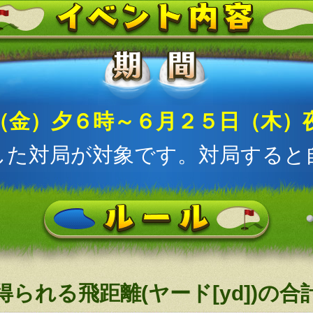
（金）夕６時～６月２５日（木）
した対局が対象です。対局すると
られる飛距離(ヤード[yd])の