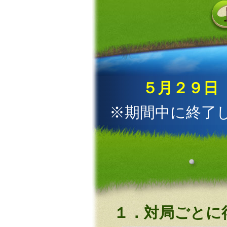
５月２９日
※期間中に終了
１．対局ごとに得