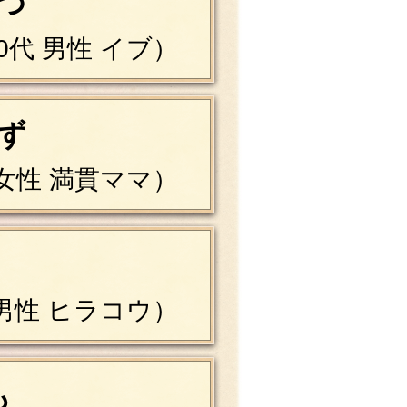
つ
0代 男性 イブ）
ず
 女性 満貫ママ）
 男性 ヒラコウ）
も