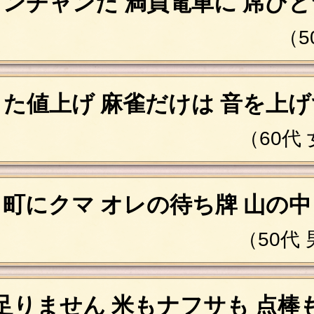
カンチャンだ 満員電車に 席ひと
（5
また値上げ 麻雀だけは 音を上げ
（60代
町にクマ オレの待ち牌 山の中
（50代
足りません 米もナフサも 点棒