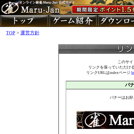
オンライン麻雀 Maru-Jan 公式サイト
TOP
>
運営方針
このサイ
リンクを張っていただけ
リンクURLはindexページ
h
バ
バナーはお好