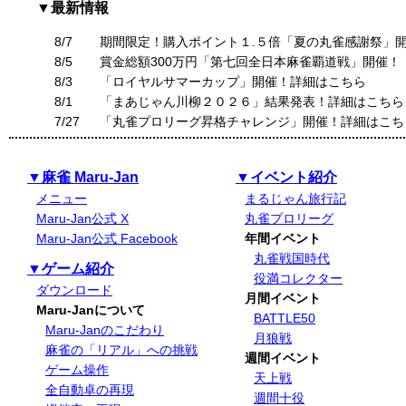
▼最新情報
8/7
期間限定！購入ポイント１.５倍「夏の丸雀感謝祭」
8/5
賞金総額300万円「第七回全日本麻雀覇道戦」開催！
8/3
「ロイヤルサマーカップ」開催！詳細はこちら
8/1
「まあじゃん川柳２０２６」結果発表！詳細はこちら
7/27
「丸雀プロリーグ昇格チャレンジ」開催！詳細はこち
▼麻雀 Maru-Jan
▼イベント紹介
メニュー
まるじゃん旅行記
Maru-Jan公式 X
丸雀プロリーグ
Maru-Jan公式 Facebook
年間イベント
丸雀戦国時代
▼ゲーム紹介
役満コレクター
ダウンロード
月間イベント
Maru-Janについて
BATTLE50
Maru-Janのこだわり
月狼戦
麻雀の「リアル」への挑戦
週間イベント
ゲーム操作
天上戦
全自動卓の再現
週間十役