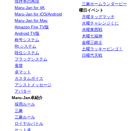
撹拌率の再現
三麻ホームランダービー
Maru-Jan for 4K
曜日イベント
Maru-Jan for iOS/Android
月曜タッグマッチ
Maru-Jan for Mac
火曜チャレンジくじ
Amazon Fire TV版
水曜東西戦
Android TV版
木曜七福神
称号システム
金曜三銃士
Rt.システム
土曜ラッキービンゴ！
段位システム
日曜弐天戦
フラッグシステム
雀貨
卓マット
カスタムボイス
アシストメッセージ
アバター
Maru-Jan卓紹介
採用ルール
三麻
三麻ルール
ロイヤルバトル
セット卓