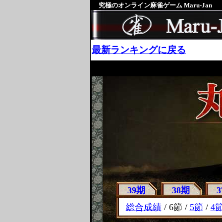
究極のオンライン麻雀ゲーム Maru-Jan
最新ランキングに戻る
39期
38期
総合成績
/ 6節 /
5節
/
4