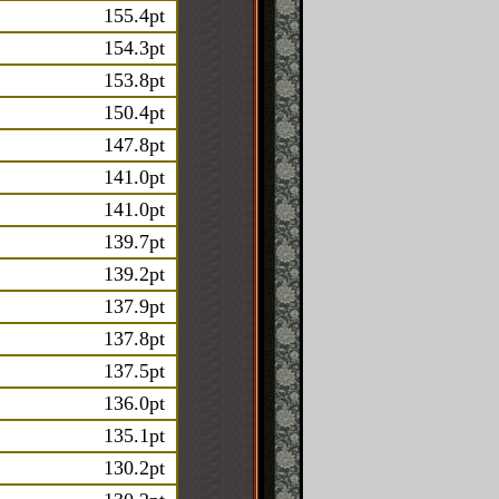
155.4pt
154.3pt
153.8pt
150.4pt
147.8pt
141.0pt
141.0pt
139.7pt
139.2pt
137.9pt
137.8pt
137.5pt
136.0pt
135.1pt
130.2pt