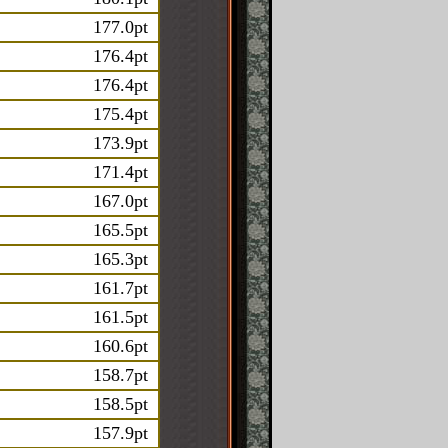
177.0pt
176.4pt
176.4pt
175.4pt
173.9pt
171.4pt
167.0pt
165.5pt
165.3pt
161.7pt
161.5pt
160.6pt
158.7pt
158.5pt
157.9pt