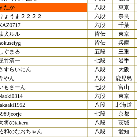
ｙたか
八段
東京
りょうま２２２２
六段
奈良
KAZ0717
六段
千葉
駄犬ルル
皆伝
東京
hokuseiyg
皆伝
兵庫
しぐまる
五段
三重
屁竹清一
七段
岩手
さすらいにん
八段
大阪
今やん
八段
鹿児島
いもさーん
七段
富山
Naoki0314
六段
東京
takaaki1952
八段
北海道
4989jeorje
七段
京都
大将のtakeru
八段
茨城
昭和のなおちゃん
八段
愛知