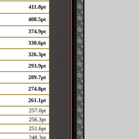
411.8pt
408.5pt
374.9pt
330.6pt
326.3pt
293.9pt
289.7pt
274.8pt
261.1pt
257.0pt
256.3pt
251.6pt
248.3pt