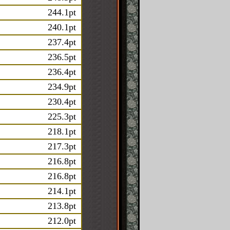
244.1pt
240.1pt
237.4pt
236.5pt
236.4pt
234.9pt
230.4pt
225.3pt
218.1pt
217.3pt
216.8pt
216.8pt
214.1pt
213.8pt
212.0pt