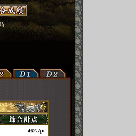
2時
462.7pt