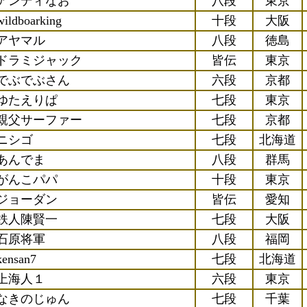
アンディなお
八段
東京
wildboarking
十段
大阪
アヤマル
八段
徳島
ドラミジャック
皆伝
東京
でぶでぶさん
六段
京都
ゆたえりぱ
七段
東京
親父サーファー
七段
京都
ニシゴ
七段
北海道
あんでま
八段
群馬
がんこパパ
十段
東京
ジョーダン
皆伝
愛知
鉄人陳賢一
七段
大阪
石原将軍
八段
福岡
kensan7
七段
北海道
上海人１
六段
東京
なきのじゅん
七段
千葉