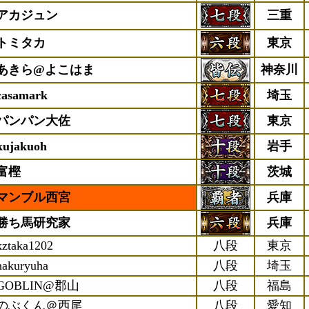
アカジュン
三重
トミタカ
東京
あきら@よこはま
神奈川
casamark
埼玉
パンパン大佐
東京
kujakuoh
岩手
富樫
茨城
マンブル西宮
兵庫
勝ち馬研究家
兵庫
kztaka1202
八段
東京
hakuryuha
八段
埼玉
GOBLIN@郡山
八段
福島
のぶくん＠西尾
八段
愛知