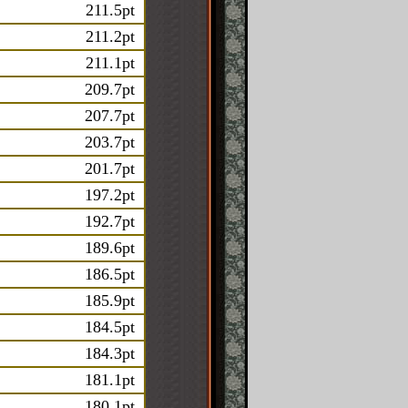
211.5pt
211.2pt
211.1pt
209.7pt
207.7pt
203.7pt
201.7pt
197.2pt
192.7pt
189.6pt
186.5pt
185.9pt
184.5pt
184.3pt
181.1pt
180.1pt