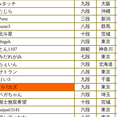
wタッチ
九段
大阪
たじら
六段
沖縄
Ponz
三段
新潟
susie3
八段
群馬
北斗星
十段
茨城
shigek
六段
東京
とん1107
師範
神奈川
みだれがみ
七段
東京
ちぇいん
六段
北海道
サトラン
八段
東京
りい3
九段
千葉
パパカズ
九段
東京
ベガちゃん
六段
埼玉
国士無双希望
十段
宮城
raipati3141
六段
東京