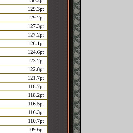
130.2pt
129.3pt
129.2pt
127.3pt
127.2pt
126.1pt
124.6pt
123.2pt
122.8pt
121.7pt
118.7pt
118.2pt
116.5pt
116.3pt
110.7pt
109.6pt