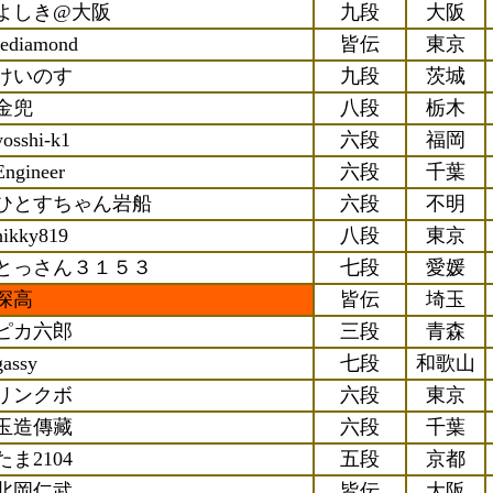
よしき@大阪
九段
大阪
rediamond
皆伝
東京
けいのす
九段
茨城
金兜
八段
栃木
yosshi-k1
六段
福岡
Engineer
六段
千葉
ひとすちゃん岩船
六段
不明
hikky819
八段
東京
とっさん３１５３
七段
愛媛
深高
皆伝
埼玉
ピカ六郎
三段
青森
gassy
七段
和歌山
リンクボ
六段
東京
玉造傳藏
六段
千葉
たま2104
五段
京都
北岡仁武
皆伝
大阪