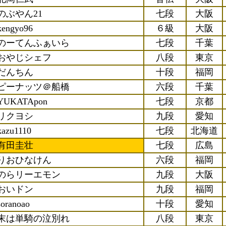
のぶやん21
七段
大阪
kengyo96
６級
大阪
のーてんふぁいら
七段
千葉
おやじシェフ
八段
東京
だんちん
十段
福岡
ピーナッツ＠船橋
六段
千葉
YUKATApon
七段
京都
リクヨシ
九段
愛知
kazu1110
七段
北海道
有田圭壮
七段
広島
りおひなけん
六段
福岡
のらリーエモン
九段
大阪
おいドン
九段
福岡
soranoao
十段
愛知
末は単騎の泣別れ
八段
東京