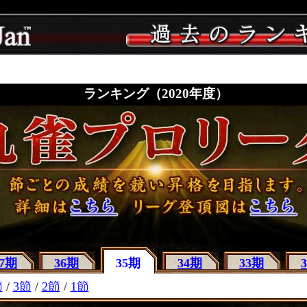
ランキング（2020年度）
37期
36期
35期
34期
33期
節
/
3節
/
2節
/
1節