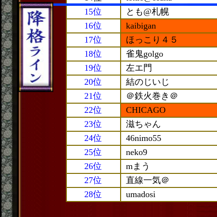
15位
とも@札幌
16位
kaibigan
17位
ほっこり４５
18位
雀鬼golgo
19位
左エ門
20位
結のじいじ
21位
＠鉄火巻き＠
22位
CHICAGO
23位
滋ちゃん
24位
46nimo55
25位
neko9
26位
mまう
27位
直線一気＠
28位
umadosi