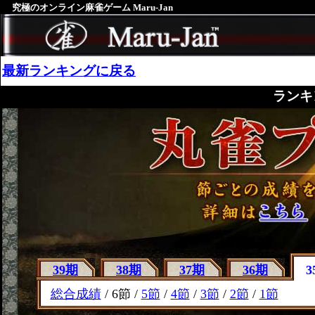
究極のオンライン麻雀ゲーム Maru-Jan
最新ランキングに戻る
ランキ
39期
38期
37期
36期
3
総合成績
/ 6節 /
5節
/
4節
/
3節
/
2節
/
1節