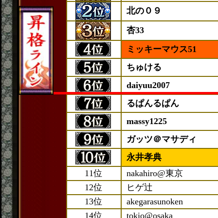
北の０９
杏33
ミッキーマウス51
ちゅける
daiyuu2007
るぱんるぱん
massy1225
ガッツ＠マサディ
永井孝典
11位
nakahiro@東京
12位
ヒゲ辻
13位
akegarasunoken
14位
tokio@osaka