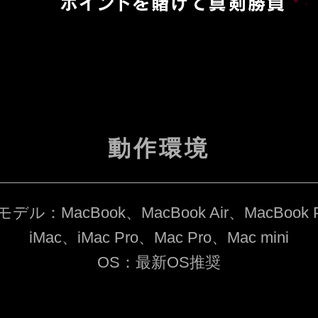
動作環境
デル：MacBook、MacBook Air、MacBook 
iMac、iMac Pro、Mac Pro、Mac mini
OS：最新OS推奨