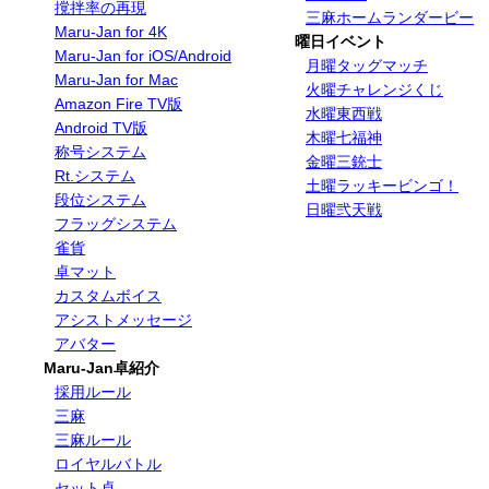
撹拌率の再現
三麻ホームランダービー
Maru-Jan for 4K
曜日イベント
Maru-Jan for iOS/Android
月曜タッグマッチ
Maru-Jan for Mac
火曜チャレンジくじ
Amazon Fire TV版
水曜東西戦
Android TV版
木曜七福神
称号システム
金曜三銃士
Rt.システム
土曜ラッキービンゴ！
段位システム
日曜弐天戦
フラッグシステム
雀貨
卓マット
カスタムボイス
アシストメッセージ
アバター
Maru-Jan卓紹介
採用ルール
三麻
三麻ルール
ロイヤルバトル
セット卓