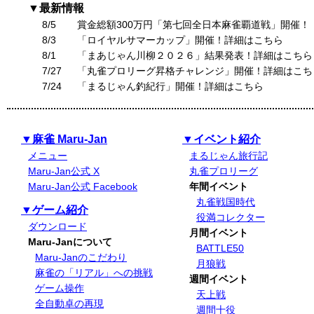
▼最新情報
8/5
賞金総額300万円「第七回全日本麻雀覇道戦」開催！
8/3
「ロイヤルサマーカップ」開催！詳細はこちら
8/1
「まあじゃん川柳２０２６」結果発表！詳細はこちら
7/27
「丸雀プロリーグ昇格チャレンジ」開催！詳細はこち
7/24
「まるじゃん釣紀行」開催！詳細はこちら
▼麻雀 Maru-Jan
▼イベント紹介
メニュー
まるじゃん旅行記
Maru-Jan公式 X
丸雀プロリーグ
Maru-Jan公式 Facebook
年間イベント
丸雀戦国時代
▼ゲーム紹介
役満コレクター
ダウンロード
月間イベント
Maru-Janについて
BATTLE50
Maru-Janのこだわり
月狼戦
麻雀の「リアル」への挑戦
週間イベント
ゲーム操作
天上戦
全自動卓の再現
週間十役