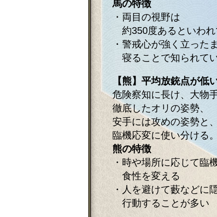
馬の特徴
・両目の視野は
約350度あるといわれ
・警戒心が強く立った
寝ることで知られて
【熊】平均放銃点が低
危険察知に長け、大物
徹底したオリの姿勢、
安手には攻めの姿勢と
臨機応変に使い分ける
熊の特徴
・時や場所に応じて臨
食性を変える
・人を避けて藪などに
行動することが多い