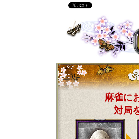
麻雀に
対局