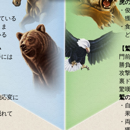
虎
・
ている
獲
まま
・
いる
ど
い
【
手には
門
勝
、
攻
。
裏
驚
機応変に
鷲
・
隠れて
果
・
獲