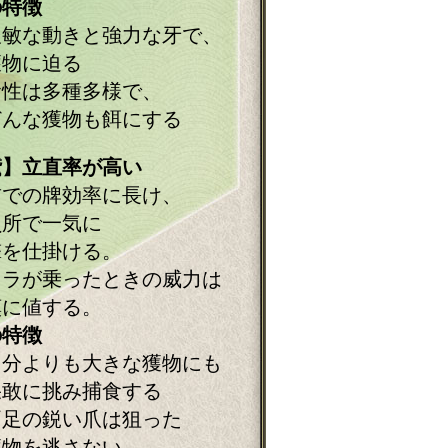
の特徴
俊敏な動きと強力な牙で、
物に迫る
食性は多種多様で、
んな獲物も餌にする
鷲】立直率が高い
前での牌効率に長け、
負所で一気に
撃を仕掛ける。
ドラが乗ったときの威力は
嘆に値する。
の特徴
自分よりも大きな獲物にも
敢に挑み捕食する
両足の鋭い爪は狙った
物を逃さない