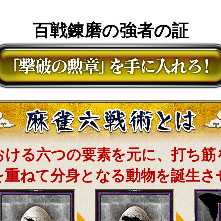
百戦錬磨の強者の証
おける六つの要素を元に、打ち筋
を重ねて分身となる動物を誕生さ