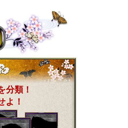
を分類！
せよ！