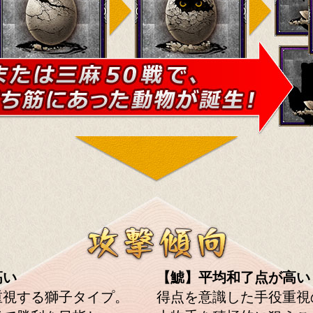
高い
【鯱】平均和了点が高い
重視する獅子タイプ。
得点を意識した手役重視