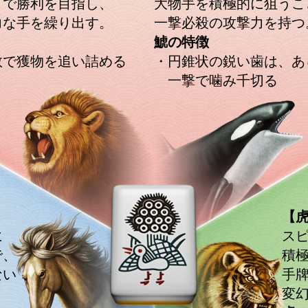
了で勝利を目指し、
大物手を積極的に狙うこ
力な手を繰り出す。
一撃必殺の攻撃力を持つ
鯱の特徴
数で獲物を追い詰める
・円錐状の鋭い歯は、あ
一撃で噛み千切る
【
に
ス
で、
積
ない
手
変