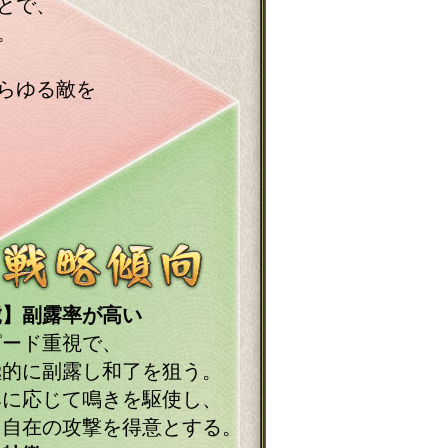
とで、
。
らゆる敵を
虎】副露率が高い
ピード重視で、
極的に副露し和了を狙う。
牌に応じて鳴きを駆使し、
幻自在の攻撃を得意とする。