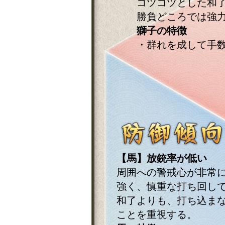
コツコツとした和
勝負どころでは強
獅子の特徴
・群れを成して手
【馬】放銃率が低い
周囲への警戒心が非常
強く、慎重な打ち回し
和了よりも、打ち込ま
ことを重視する。