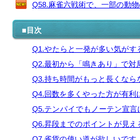
Q58.麻雀六戦術で、一部の動
■目次
Q1.やたらと一発が多い気が
Q2.最初から「鳴きあり」で
Q3.持ち時間がもっと長くな
Q4.回数を多くやった方が有
Q5.テンパイでもノーテン宣
Q6.昇段までのポイントが見
Q7.雀貨の使い道が欲しいです