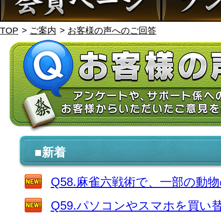
TOP
ご案内
お客様の声へのご回答
■新着
Q58.麻雀六戦術で、一部の動
Q59.パソコンやスマホを買