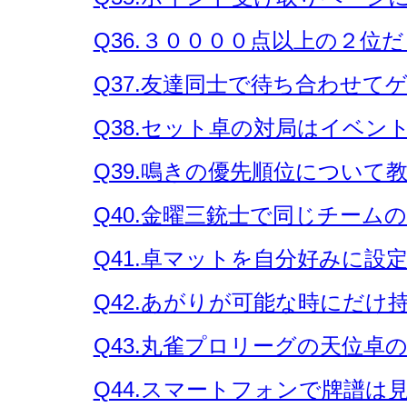
Q36.３００００点以上の２位
Q37.友達同士で待ち合わせ
Q38.セット卓の対局はイベン
Q39.鳴きの優先順位について
Q40.金曜三銃士で同じチーム
Q41.卓マットを自分好みに設
Q42.あがりが可能な時にだ
Q43.丸雀プロリーグの天位
Q44.スマートフォンで牌譜は