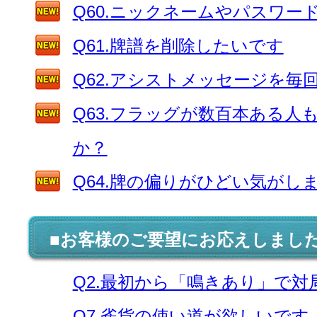
Q60.ニックネームやパスワ
Q61.牌譜を削除したいです
Q62.アシストメッセージを毎
Q63.フラッグが数百本ある
か？
Q64.牌の偏りがひどい気がし
■お客様のご要望にお応えしまし
Q2.最初から「鳴きあり」で
Q7.雀貨の使い道が欲しいです