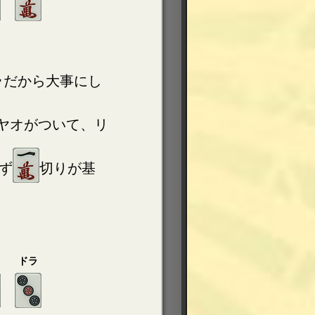
ラだから大事にし
ヤオがついて、リ
ず
切りが基
ドラ