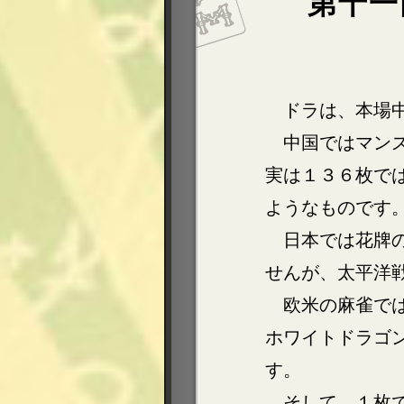
第十一
ドラは、本場
中国ではマン
実は１３６枚で
ようなものです
日本では花牌
せんが、太平洋
欧米の麻雀では三
ホワイトドラゴ
す。
そして、１枚