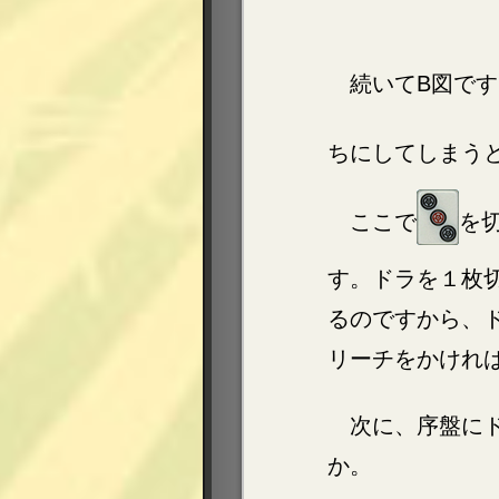
続いてB図で
ちにしてしまう
ここで
を
す。ドラを１枚
るのですから、
リーチをかけれ
次に、序盤に
か。