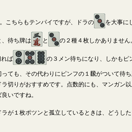
す。こちらもテンパイですが、ドラの
を大事に
と、待ち牌は
と
の２種４枚しかありません
切れば
の３メン待ちになり、しかもピ
切っても、その代わりにピンフの１飜がついて待ち
ドラ切りがおすすめです。点数的にも、マンガン以
ば良いですね。
ドラが１枚ポツンと孤立しているときは、どうした