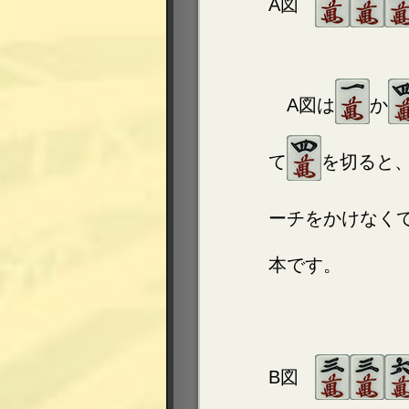
A図
A図は
か
て
を切ると
ーチをかけなく
本です。
B図