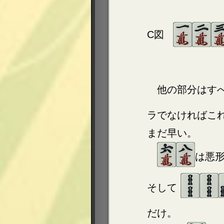
C図
他の部分はす
ラでなければこ
まだ早い。
は悪
そして
だけ。