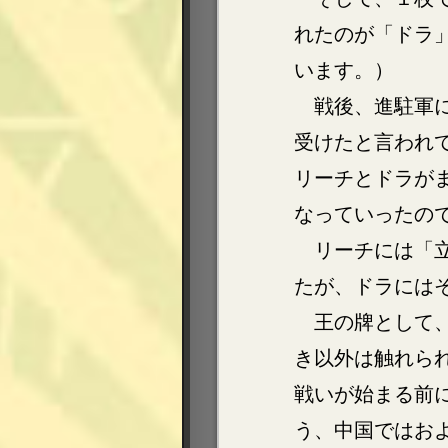
れたのが「ドラ
います。）
戦後、進駐軍
受けたと言われ
リーチとドラが
なっていったの
リーチには「
たが、ドラには
王の牌として
き以外は触れら
戦いが始まる前
う、中国ではお