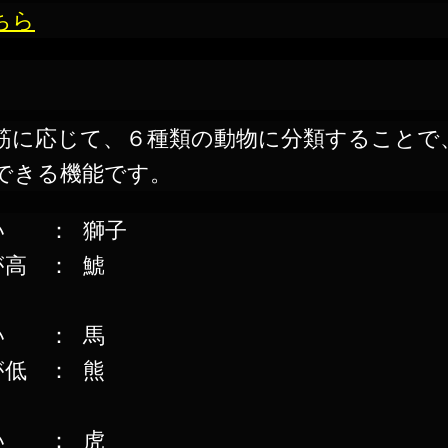
ちら
筋に応じて、６種類の動物に分類することで
できる機能です。
い
：
獅子
が高
：
鯱
い
：
馬
が低
：
熊
い
：
虎