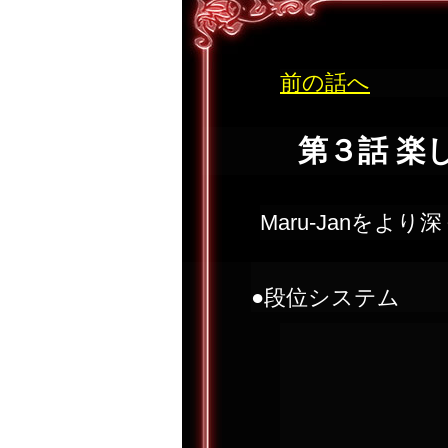
前の話へ
第３話 楽
Maru-Janを
●段位システム