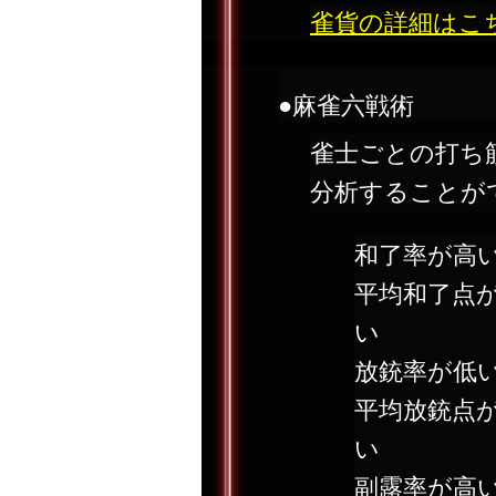
雀貨の詳細はこ
●麻雀六戦術
雀士ごとの打ち
分析することが
和了率が高
平均和了点
い
放銃率が低
平均放銃点
い
副露率が高