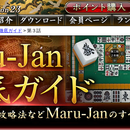
an徹底ガイド
> 第３話