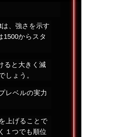
tは、強さを示す
1500からスタ
負けると大きく減
でしょう。
ップレベルの実力
位を上げることで
く１つでも順位