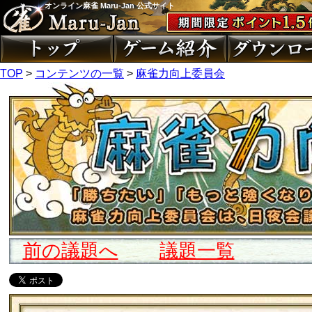
オンライン麻雀 Maru-Jan 公式サイト
TOP
>
コンテンツの一覧
>
麻雀力向上委員会
前の議題へ
議題一覧