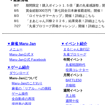
8/7
期間限定！購入ポイント１.５倍「夏の丸雀感謝祭」
8/5
賞金総額300万円「第七回全日本麻雀覇道戦」開催！
8/3
「ロイヤルサマーカップ」開催！詳細はこちら
8/1
「まあじゃん川柳２０２６」結果発表！詳細はこちら
7/27
「丸雀プロリーグ昇格チャレンジ」開催！詳細はこち
▼麻雀 Maru-Jan
▼イベント紹介
メニュー
まるじゃん旅行記
Maru-Jan公式 X
丸雀プロリーグ
Maru-Jan公式 Facebook
年間イベント
丸雀戦国時代
▼ゲーム紹介
役満コレクター
ダウンロード
月間イベント
Maru-Janについて
BATTLE50
Maru-Janのこだわり
月狼戦
麻雀の「リアル」への挑戦
週間イベント
ゲーム操作
天上戦
全自動卓の再現
週間十役
撹拌率の再現