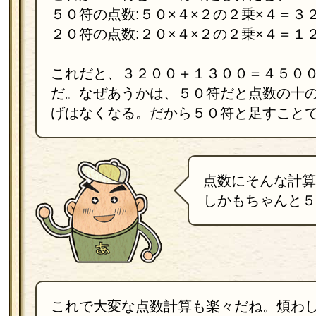
５０符の点数:５０×４×２の２乗×４＝３
２０符の点数:２０×４×２の２乗×４＝１
これだと、３２００＋１３００＝４５０
だ。なぜあうかは、５０符だと点数の十
げはなくなる。だから５０符と足すこと
点数にそんな計算
しかもちゃんと５
これで大変な点数計算も楽々だね。煩わ