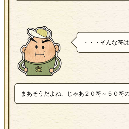
・・・そんな符は
まあそうだよね。じゃあ２０符～５０符