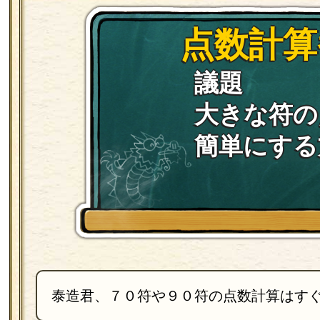
点数計算
議題
大きな符の
簡単にする
泰造君、７０符や９０符の点数計算はす