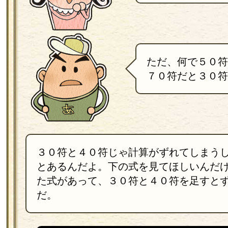
ただ、何で５０符
７０符だと３０符
３０符と４０符じゃ計算がずれてしまう
とあるんだよ。下の式を見てほしいんだ
た式があって、３０符と４０符を足すと
だ。