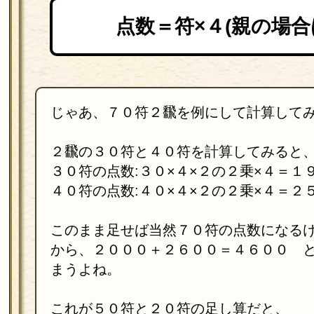
点数＝符×４(親の場合
じゃあ、７０符２飜を例にして計算して
２飜の３０符と４０符を計算してみると
３０符の点数:３０×４×２の２乗×４＝１
４０符の点数:４０×４×２の２乗×４＝２
このまま足せば当然７０符の点数になる
から、２０００＋２６００＝４６００ 
まうよね。
これが５０符と２０符の足し算だと、