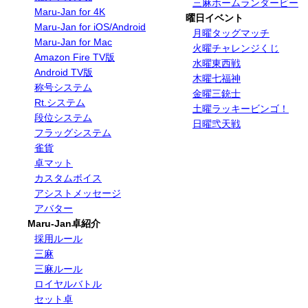
三麻ホームランダービー
Maru-Jan for 4K
曜日イベント
Maru-Jan for iOS/Android
月曜タッグマッチ
Maru-Jan for Mac
火曜チャレンジくじ
Amazon Fire TV版
水曜東西戦
Android TV版
木曜七福神
称号システム
金曜三銃士
Rt.システム
土曜ラッキービンゴ！
段位システム
日曜弐天戦
フラッグシステム
雀貨
卓マット
カスタムボイス
アシストメッセージ
アバター
Maru-Jan卓紹介
採用ルール
三麻
三麻ルール
ロイヤルバトル
セット卓