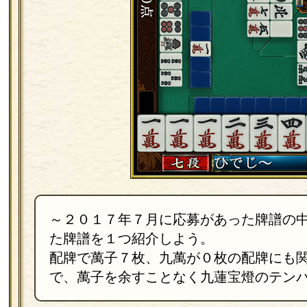
～２０１７年７月に応募があった牌譜の
た牌譜を１つ紹介しよう。
配牌で萬子７枚、九萬が０枚の配牌にも
で、萬子を余すことなく九蓮宝燈のテン