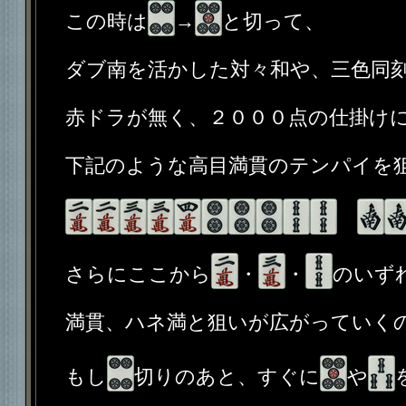
この時は
→
と切って、
ダブ南を活かした対々和や、三色同
赤ドラが無く、２０００点の仕掛け
下記のような高目満貫のテンパイを
さらにここから
・
・
のいず
満貫、ハネ満と狙いが広がっていく
もし
切りのあと、すぐに
や