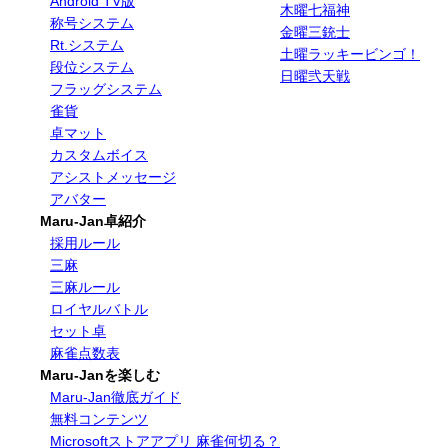
Android TV版
木曜七福神
称号システム
金曜三銃士
Rt.システム
土曜ラッキービンゴ！
段位システム
日曜弐天戦
フラッグシステム
雀貨
卓マット
カスタムボイス
アシストメッセージ
アバター
Maru-Jan卓紹介
採用ルール
三麻
三麻ルール
ロイヤルバトル
セット卓
麻雀点数表
Maru-Janを楽しむ
Maru-Jan徹底ガイド
無料コンテンツ
Microsoftストアアプリ 麻雀何切る？