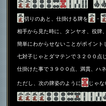
切りのあと、仕掛ける牌を
・
相手から見た時に、タンヤオ、役牌
簡単にわからせないことがポイント
七対子じゃとダマテンで３２００点
仕掛けた事で３９００点、満貫、ハ
ただし、次の牌姿のように
じゃな