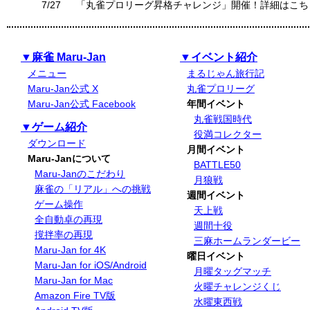
7/27
「丸雀プロリーグ昇格チャレンジ」開催！詳細はこち
▼麻雀 Maru-Jan
▼イベント紹介
メニュー
まるじゃん旅行記
Maru-Jan公式 X
丸雀プロリーグ
Maru-Jan公式 Facebook
年間イベント
丸雀戦国時代
▼ゲーム紹介
役満コレクター
ダウンロード
月間イベント
Maru-Janについて
BATTLE50
Maru-Janのこだわり
月狼戦
麻雀の「リアル」への挑戦
週間イベント
ゲーム操作
天上戦
全自動卓の再現
週間十役
撹拌率の再現
三麻ホームランダービー
Maru-Jan for 4K
曜日イベント
Maru-Jan for iOS/Android
月曜タッグマッチ
Maru-Jan for Mac
火曜チャレンジくじ
Amazon Fire TV版
水曜東西戦