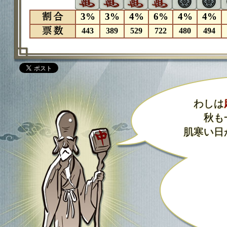
わしは
秋も
肌寒い日