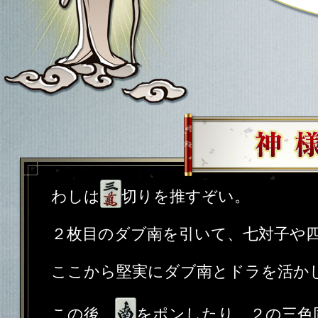
わしは
切りを推すぞい。
２枚目のダブ南を引いて、七対子や
ここから堅実にダブ南とドラを活か
この後、
をポンしたり、２の三色