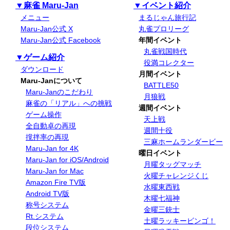
▼麻雀 Maru-Jan
▼イベント紹介
メニュー
まるじゃん旅行記
Maru-Jan公式 X
丸雀プロリーグ
Maru-Jan公式 Facebook
年間イベント
丸雀戦国時代
▼ゲーム紹介
役満コレクター
ダウンロード
月間イベント
Maru-Janについて
BATTLE50
Maru-Janのこだわり
月狼戦
麻雀の「リアル」への挑戦
週間イベント
ゲーム操作
天上戦
全自動卓の再現
週間十役
撹拌率の再現
三麻ホームランダービー
Maru-Jan for 4K
曜日イベント
Maru-Jan for iOS/Android
月曜タッグマッチ
Maru-Jan for Mac
火曜チャレンジくじ
Amazon Fire TV版
水曜東西戦
Android TV版
木曜七福神
称号システム
金曜三銃士
Rt.システム
土曜ラッキービンゴ！
段位システム