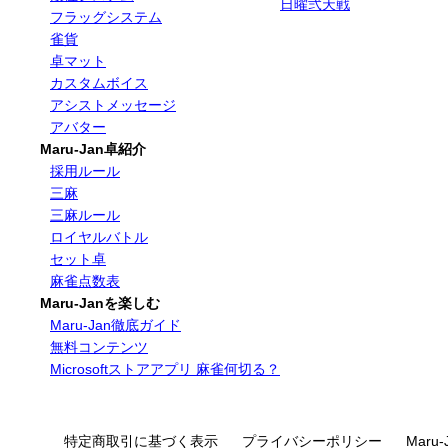
日曜弐天戦
フラッグシステム
雀貨
卓マット
カスタムボイス
アシストメッセージ
アバター
Maru-Jan卓紹介
採用ルール
三麻
三麻ルール
ロイヤルバトル
セット卓
麻雀点数表
Maru-Janを楽しむ
Maru-Jan徹底ガイド
無料コンテンツ
Microsoftストアアプリ 麻雀何切る？
特定商取引に基づく表示
プライバシーポリシー
Maru