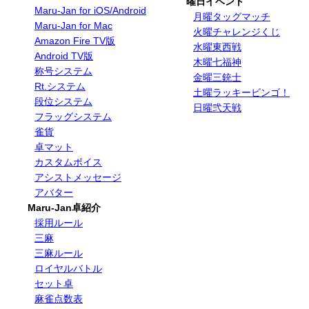
曜日イベント
Maru-Jan for iOS/Android
月曜タッグマッチ
Maru-Jan for Mac
火曜チャレンジくじ
Amazon Fire TV版
水曜東西戦
Android TV版
木曜七福神
称号システム
金曜三銃士
Rt.システム
土曜ラッキービンゴ！
段位システム
日曜弐天戦
フラッグシステム
雀貨
卓マット
カスタムボイス
アシストメッセージ
アバター
Maru-Jan卓紹介
採用ルール
三麻
三麻ルール
ロイヤルバトル
セット卓
麻雀点数表