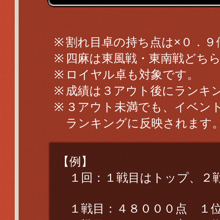
割れ目卓の持ち点は×０．９
四麻は東風戦・東南戦どち
ロイヤル卓も対象です。
成績は３アウト後にランキ
３アウト未満でも、イベン
ランキングに反映されます
【例】
１回：１戦目はトップ、２
１戦目：４８０００点 １