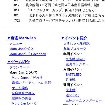
8/5
賞金総額300万円「第七回全日本麻雀覇道戦」開催！
8/3
「ロイヤルサマーカップ」開催！詳細はこちら
8/1
「まあじゃん川柳２０２６」結果発表！詳細はこちら
7/27
「丸雀プロリーグ昇格チャレンジ」開催！詳細はこち
▼麻雀 Maru-Jan
▼イベント紹介
メニュー
まるじゃん旅行記
Maru-Jan公式 X
丸雀プロリーグ
Maru-Jan公式 Facebook
年間イベント
丸雀戦国時代
▼ゲーム紹介
役満コレクター
ダウンロード
月間イベント
Maru-Janについて
BATTLE50
Maru-Janのこだわり
月狼戦
麻雀の「リアル」への挑戦
週間イベント
ゲーム操作
天上戦
全自動卓の再現
週間十役
撹拌率の再現
三麻ホームランダービー
Maru-Jan for 4K