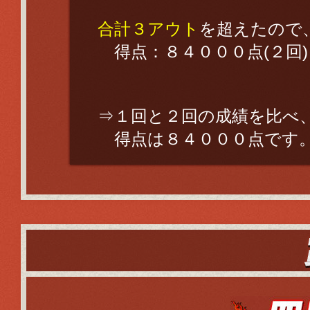
合計３アウト
を超えたので
得点：８４０００点(２回)
⇒１回と２回の成績を比べ
得点は８４０００点です