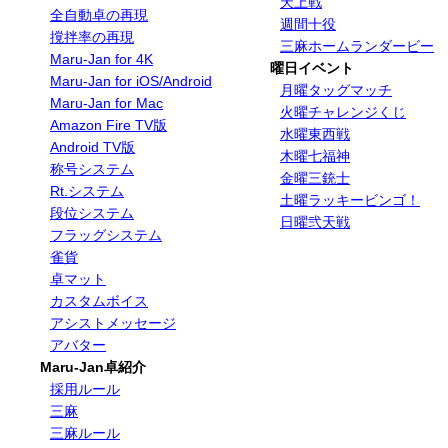
天上戦
全自動卓の再現
週間十役
撹拌率の再現
三麻ホームランダービー
Maru-Jan for 4K
曜日イベント
Maru-Jan for iOS/Android
月曜タッグマッチ
Maru-Jan for Mac
火曜チャレンジくじ
Amazon Fire TV版
水曜東西戦
Android TV版
木曜七福神
称号システム
金曜三銃士
Rt.システム
土曜ラッキービンゴ！
段位システム
日曜弐天戦
フラッグシステム
雀貨
卓マット
カスタムボイス
アシストメッセージ
アバター
Maru-Jan卓紹介
採用ルール
三麻
三麻ルール