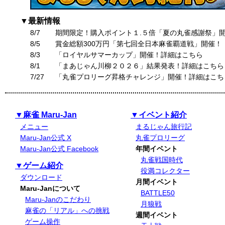
▼最新情報
8/7
期間限定！購入ポイント１.５倍「夏の丸雀感謝祭」
8/5
賞金総額300万円「第七回全日本麻雀覇道戦」開催！
8/3
「ロイヤルサマーカップ」開催！詳細はこちら
8/1
「まあじゃん川柳２０２６」結果発表！詳細はこちら
7/27
「丸雀プロリーグ昇格チャレンジ」開催！詳細はこち
▼麻雀 Maru-Jan
▼イベント紹介
メニュー
まるじゃん旅行記
Maru-Jan公式 X
丸雀プロリーグ
Maru-Jan公式 Facebook
年間イベント
丸雀戦国時代
▼ゲーム紹介
役満コレクター
ダウンロード
月間イベント
Maru-Janについて
BATTLE50
Maru-Janのこだわり
月狼戦
麻雀の「リアル」への挑戦
週間イベント
ゲーム操作