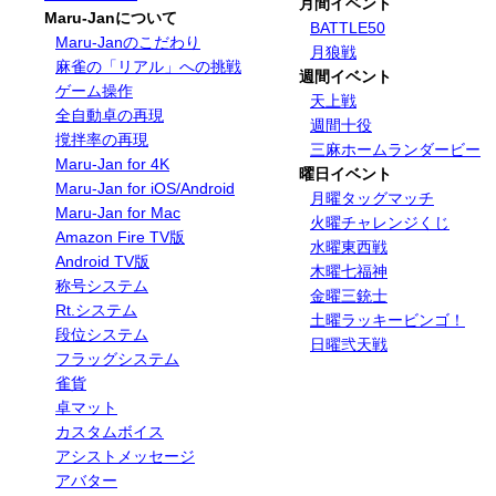
月間イベント
Maru-Janについて
BATTLE50
Maru-Janのこだわり
月狼戦
麻雀の「リアル」への挑戦
週間イベント
ゲーム操作
天上戦
全自動卓の再現
週間十役
撹拌率の再現
三麻ホームランダービー
Maru-Jan for 4K
曜日イベント
Maru-Jan for iOS/Android
月曜タッグマッチ
Maru-Jan for Mac
火曜チャレンジくじ
Amazon Fire TV版
水曜東西戦
Android TV版
木曜七福神
称号システム
金曜三銃士
Rt.システム
土曜ラッキービンゴ！
段位システム
日曜弐天戦
フラッグシステム
雀貨
卓マット
カスタムボイス
アシストメッセージ
アバター