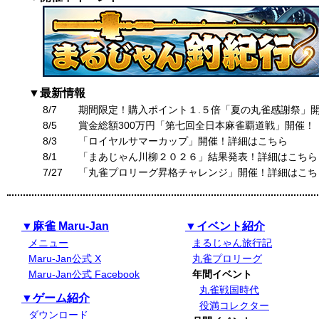
▼最新情報
8/7
期間限定！購入ポイント１.５倍「夏の丸雀感謝祭」
8/5
賞金総額300万円「第七回全日本麻雀覇道戦」開催！
8/3
「ロイヤルサマーカップ」開催！詳細はこちら
8/1
「まあじゃん川柳２０２６」結果発表！詳細はこちら
7/27
「丸雀プロリーグ昇格チャレンジ」開催！詳細はこち
▼麻雀 Maru-Jan
▼イベント紹介
メニュー
まるじゃん旅行記
Maru-Jan公式 X
丸雀プロリーグ
Maru-Jan公式 Facebook
年間イベント
丸雀戦国時代
▼ゲーム紹介
役満コレクター
ダウンロード