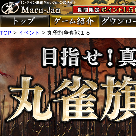
オンライン麻雀 Maru-Jan 公式サイト
TOP
イベント
丸雀旗争奪戦１８