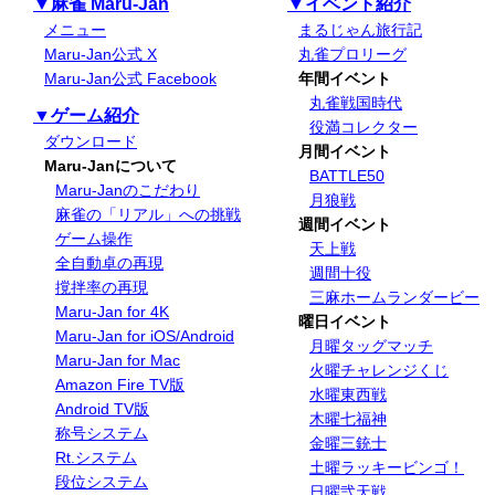
▼麻雀 Maru-Jan
▼イベント紹介
メニュー
まるじゃん旅行記
Maru-Jan公式 X
丸雀プロリーグ
Maru-Jan公式 Facebook
年間イベント
丸雀戦国時代
▼ゲーム紹介
役満コレクター
ダウンロード
月間イベント
Maru-Janについて
BATTLE50
Maru-Janのこだわり
月狼戦
麻雀の「リアル」への挑戦
週間イベント
ゲーム操作
天上戦
全自動卓の再現
週間十役
撹拌率の再現
三麻ホームランダービー
Maru-Jan for 4K
曜日イベント
Maru-Jan for iOS/Android
月曜タッグマッチ
Maru-Jan for Mac
火曜チャレンジくじ
Amazon Fire TV版
水曜東西戦
Android TV版
木曜七福神
称号システム
金曜三銃士
Rt.システム
土曜ラッキービンゴ！
段位システム
日曜弐天戦