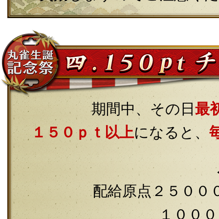
期間中、その日
最
１５０ｐｔ以上
になると、
配給原点２５００
１０００