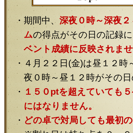
期間中、
深夜０時～深夜２
ム
の得点がその日の記録に
ベント成績に反映されませ
４月２２日(金)は昼１２時
夜０時～昼１２時がその日
１５０ptを超えていても
にはなりません。
どの卓で対局しても最初の