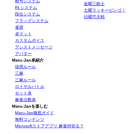
称号システム
金曜三銃士
Rt.システム
土曜ラッキービンゴ！
段位システム
日曜弐天戦
フラッグシステム
雀貨
卓マット
カスタムボイス
アシストメッセージ
アバター
Maru-Jan卓紹介
採用ルール
三麻
三麻ルール
ロイヤルバトル
セット卓
麻雀点数表
Maru-Janを楽しむ
Maru-Jan徹底ガイド
無料コンテンツ
Microsoftストアアプリ 麻雀何切る？