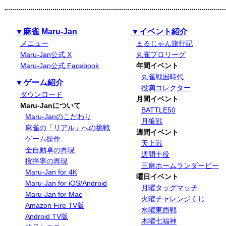
▼麻雀 Maru-Jan
▼イベント紹介
メニュー
まるじゃん旅行記
Maru-Jan公式 X
丸雀プロリーグ
Maru-Jan公式 Facebook
年間イベント
丸雀戦国時代
▼ゲーム紹介
役満コレクター
ダウンロード
月間イベント
Maru-Janについて
BATTLE50
Maru-Janのこだわり
月狼戦
麻雀の「リアル」への挑戦
週間イベント
ゲーム操作
天上戦
全自動卓の再現
週間十役
撹拌率の再現
三麻ホームランダービー
Maru-Jan for 4K
曜日イベント
Maru-Jan for iOS/Android
月曜タッグマッチ
Maru-Jan for Mac
火曜チャレンジくじ
Amazon Fire TV版
水曜東西戦
Android TV版
木曜七福神