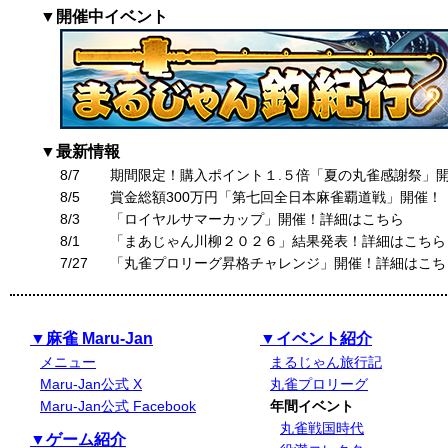
▼開催中イベント
▼最新情報
8/7
期間限定！購入ポイント１.５倍「夏の丸雀感謝祭」
8/5
賞金総額300万円「第七回全日本麻雀覇道戦」開催！
8/3
「ロイヤルサマーカップ」開催！詳細はこちら
8/1
「まあじゃん川柳２０２６」結果発表！詳細はこちら
7/27
「丸雀プロリーグ昇格チャレンジ」開催！詳細はこち
▼麻雀 Maru-Jan
▼イベント紹介
メニュー
まるじゃん旅行記
Maru-Jan公式 X
丸雀プロリーグ
Maru-Jan公式 Facebook
年間イベント
丸雀戦国時代
▼ゲーム紹介