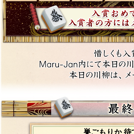
巣ごもりか 待