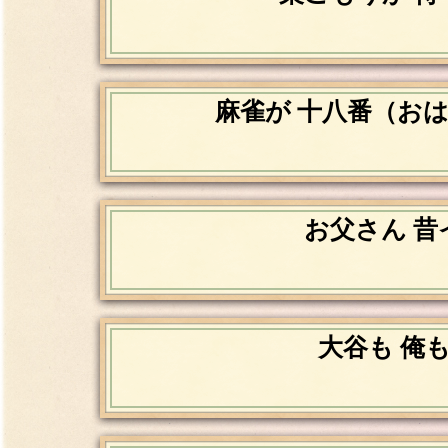
麻雀が 十八番（お
お父さん 昔
大谷も 俺