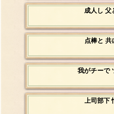
成人し 父
点棒と 共
我がチーで 
上司部下 