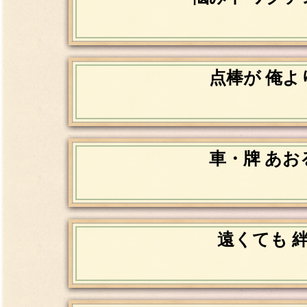
点棒が 俺よ
車・牌 あお
遠くても 