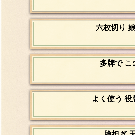
六枚切り 
多牌で こ
よく使う 役
験担ぎ 