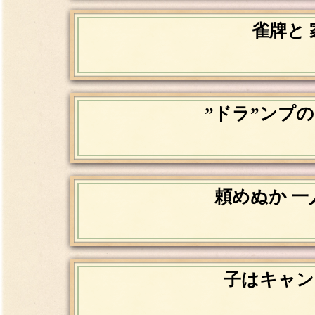
雀牌と 
”ドラ”ンプの
頼めぬか 一
子はキャン