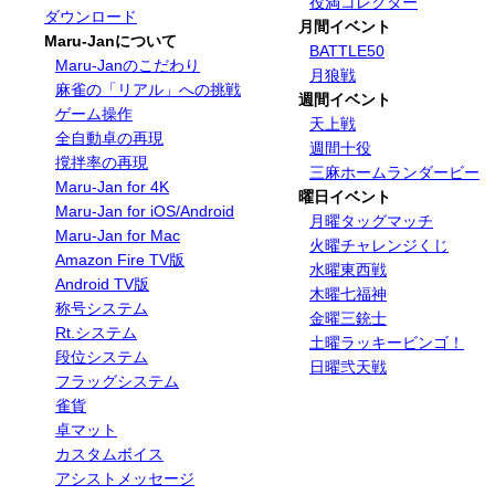
役満コレクター
ダウンロード
月間イベント
Maru-Janについて
BATTLE50
Maru-Janのこだわり
月狼戦
麻雀の「リアル」への挑戦
週間イベント
ゲーム操作
天上戦
全自動卓の再現
週間十役
撹拌率の再現
三麻ホームランダービー
Maru-Jan for 4K
曜日イベント
Maru-Jan for iOS/Android
月曜タッグマッチ
Maru-Jan for Mac
火曜チャレンジくじ
Amazon Fire TV版
水曜東西戦
Android TV版
木曜七福神
称号システム
金曜三銃士
Rt.システム
土曜ラッキービンゴ！
段位システム
日曜弐天戦
フラッグシステム
雀貨
卓マット
カスタムボイス
アシストメッセージ