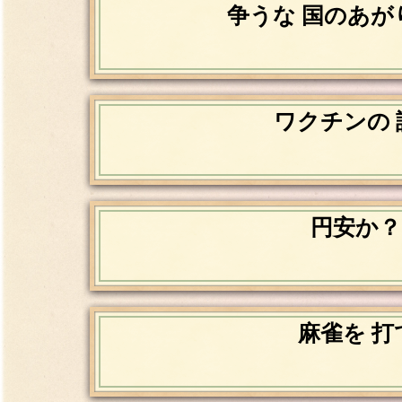
争うな 国のあが
ワクチンの 
円安か？
麻雀を 打