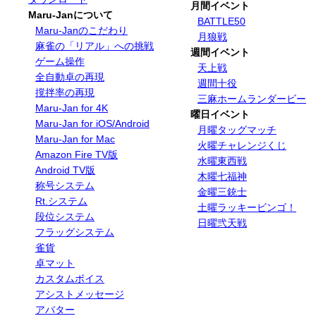
月間イベント
Maru-Janについて
BATTLE50
Maru-Janのこだわり
月狼戦
麻雀の「リアル」への挑戦
週間イベント
ゲーム操作
天上戦
全自動卓の再現
週間十役
撹拌率の再現
三麻ホームランダービー
Maru-Jan for 4K
曜日イベント
Maru-Jan for iOS/Android
月曜タッグマッチ
Maru-Jan for Mac
火曜チャレンジくじ
Amazon Fire TV版
水曜東西戦
Android TV版
木曜七福神
称号システム
金曜三銃士
Rt.システム
土曜ラッキービンゴ！
段位システム
日曜弐天戦
フラッグシステム
雀貨
卓マット
カスタムボイス
アシストメッセージ
アバター