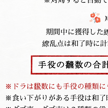
対局すると自動
期間中に獲得した
繚乱点は和了時に計
ドラは飜数にも手役の種類に
食い下がりがある手役は和了