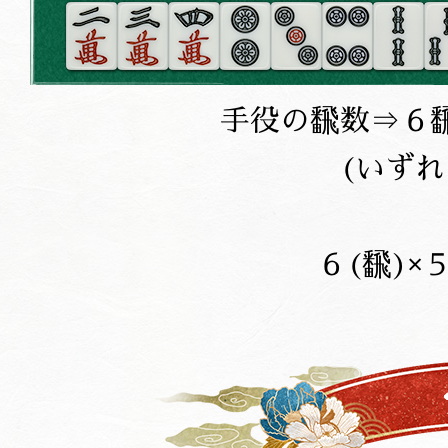
手役の飜数⇒６
(いず
６(飜)×