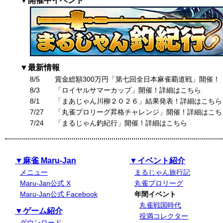
▼開催中イベント
▼最新情報
8/5
賞金総額300万円「第七回全日本麻雀覇道戦」開催！
8/3
「ロイヤルサマーカップ」開催！詳細はこちら
8/1
「まあじゃん川柳２０２６」結果発表！詳細はこちら
7/27
「丸雀プロリーグ昇格チャレンジ」開催！詳細はこち
7/24
「まるじゃん釣紀行」開催！詳細はこちら
▼麻雀 Maru-Jan
▼イベント紹介
メニュー
まるじゃん旅行記
Maru-Jan公式 X
丸雀プロリーグ
Maru-Jan公式 Facebook
年間イベント
丸雀戦国時代
▼ゲーム紹介
役満コレクター
ダウンロード