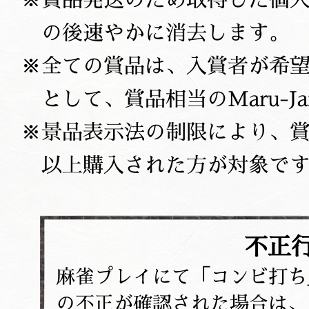
賞品発送のため取得した個
の後速やかに消去します。
全ての賞品は、入賞者が希
として、賞品相当のMaru-
景品表示法の制限により、賞
以上購入された方が対象で
不正
麻雀プレイにて「コンビ打ち
の不正が確認された場合は、