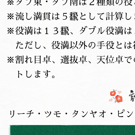
ダブ東・ダブ南は２種類の役
流し満貫は５飜として計算し
役満は１３飜、ダブル役満は
ただし、役満以外の手役とは
割れ目卓、選抜卓、天位卓で
トします。
リーチ・ツモ・タンヤオ・ピン