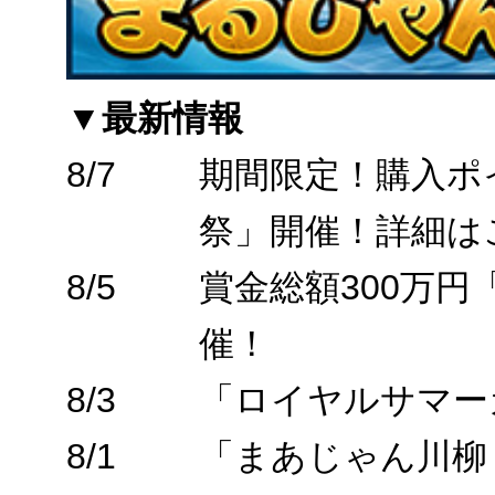
▼最新情報
8/7
期間限定！購入ポ
祭」開催！詳細は
8/5
賞金総額300万
催！
8/3
「ロイヤルサマー
8/1
「まあじゃん川柳