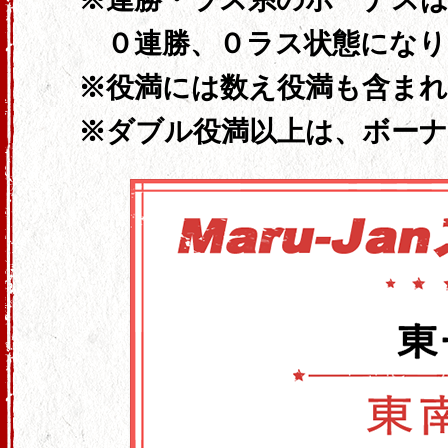
０連勝、
０ラス状態になり
役満には数え役満も含ま
ダブル役満以上は、ボー