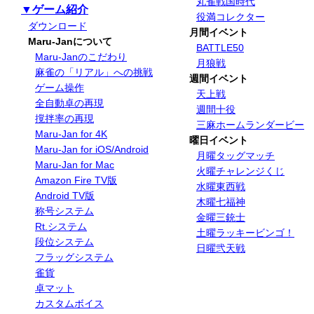
丸雀戦国時代
▼ゲーム紹介
役満コレクター
ダウンロード
月間イベント
Maru-Janについて
BATTLE50
Maru-Janのこだわり
月狼戦
麻雀の「リアル」への挑戦
週間イベント
ゲーム操作
天上戦
全自動卓の再現
週間十役
撹拌率の再現
三麻ホームランダービー
Maru-Jan for 4K
曜日イベント
Maru-Jan for iOS/Android
月曜タッグマッチ
Maru-Jan for Mac
火曜チャレンジくじ
Amazon Fire TV版
水曜東西戦
Android TV版
木曜七福神
称号システム
金曜三銃士
Rt.システム
土曜ラッキービンゴ！
段位システム
日曜弐天戦
フラッグシステム
雀貨
卓マット
カスタムボイス