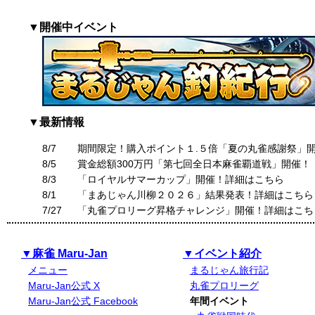
▼開催中イベント
▼最新情報
8/7
期間限定！購入ポイント１.５倍「夏の丸雀感謝祭」
8/5
賞金総額300万円「第七回全日本麻雀覇道戦」開催！
8/3
「ロイヤルサマーカップ」開催！詳細はこちら
8/1
「まあじゃん川柳２０２６」結果発表！詳細はこちら
7/27
「丸雀プロリーグ昇格チャレンジ」開催！詳細はこち
▼麻雀 Maru-Jan
▼イベント紹介
メニュー
まるじゃん旅行記
Maru-Jan公式 X
丸雀プロリーグ
Maru-Jan公式 Facebook
年間イベント