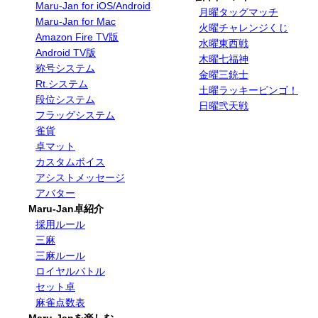
Maru-Jan for iOS/Android
月曜タッグマッチ
Maru-Jan for Mac
火曜チャレンジくじ
Amazon Fire TV版
水曜東西戦
Android TV版
木曜七福神
称号システム
金曜三銃士
Rt.システム
土曜ラッキービンゴ！
段位システム
日曜弐天戦
フラッグシステム
雀貨
卓マット
カスタムボイス
アシストメッセージ
アバター
Maru-Jan卓紹介
採用ルール
三麻
三麻ルール
ロイヤルバトル
セット卓
麻雀点数表
Maru-Janを楽しむ