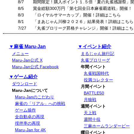
8/7
期間限定！購入ポイント１.５倍「夏の丸雀感謝祭」
8/5
賞金総額300万円「第七回全日本麻雀覇道戦」開催！
8/3
「ロイヤルサマーカップ」開催！詳細はこちら
8/1
「まあじゃん川柳２０２６」結果発表！詳細はこちら
7/27
「丸雀プロリーグ昇格チャレンジ」開催！詳細はこち
▼麻雀 Maru-Jan
▼イベント紹介
メニュー
まるじゃん旅行記
Maru-Jan公式 X
丸雀プロリーグ
Maru-Jan公式 Facebook
年間イベント
丸雀戦国時代
▼ゲーム紹介
役満コレクター
ダウンロード
月間イベント
Maru-Janについて
BATTLE50
Maru-Janのこだわり
月狼戦
麻雀の「リアル」への挑戦
週間イベント
ゲーム操作
天上戦
全自動卓の再現
週間十役
撹拌率の再現
三麻ホームランダービー
Maru-Jan for 4K
曜日イベント